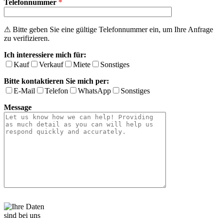
Telefonnummer
d
*
i
e
s
⚠ Bitte geben Sie eine gültige Telefonnummer ein, um Ihre Anfrage
e
zu verifizieren.
s
Ich interessiere mich für:
F
e
Kauf
Verkauf
Miete
Sonstiges
l
Bitte kontaktieren Sie mich per:
d
l
E-Mail
Telefon
WhatsApp
Sonstiges
e
Message
e
r
.