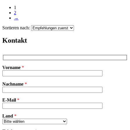
1
2
→
Sortieren nach:
Kontakt
Vorname
*
B
Nachname
*
i
t
t
E-Mail
e
*
l
a
s
Land
*
s
e