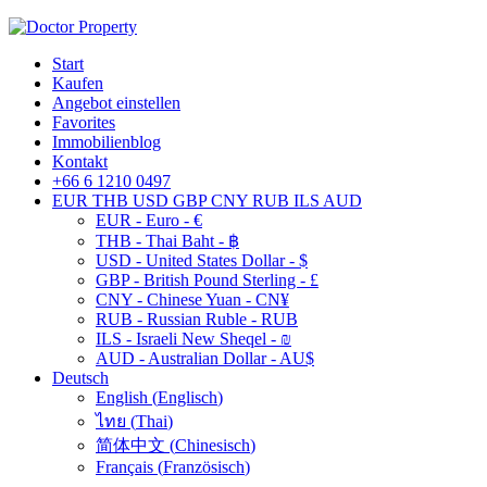
Start
Kaufen
Angebot einstellen
Favorites
Immobilienblog
Kontakt
+66 6 1210 0497
EUR
THB
USD
GBP
CNY
RUB
ILS
AUD
EUR - Euro - €
THB - Thai Baht - ฿
USD - United States Dollar - $
GBP - British Pound Sterling - £
CNY - Chinese Yuan - CN¥
RUB - Russian Ruble - RUB
ILS - Israeli New Sheqel - ₪
AUD - Australian Dollar - AU$
Deutsch
English
(
Englisch
)
ไทย
(
Thai
)
简体中文
(
Chinesisch
)
Français
(
Französisch
)