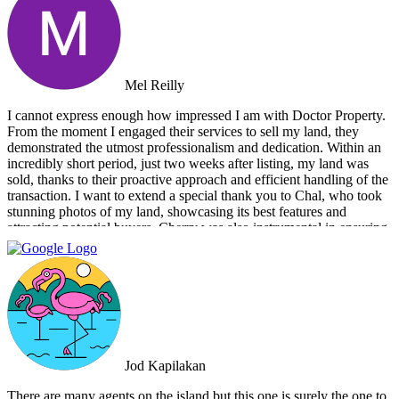
Mel Reilly
I cannot express enough how impressed I am with Doctor Property.
From the moment I engaged their services to sell my land, they
demonstrated the utmost professionalism and dedication. Within an
incredibly short period, just two weeks after listing, my land was
sold, thanks to their proactive approach and efficient handling of the
transaction. I want to extend a special thank you to Chal, who took
stunning photos of my land, showcasing its best features and
attracting potential buyers. Cherry was also instrumental in ensuring
that the deal went through smoothly, providing invaluable support
and guidance every step of the way. What sets Doctor Property Real
Estate apart is their commitment to honesty and transparency.
Throughout the entire process, I felt well-informed and confident in
their abilities. Their team's attention to detail and personalized
approach made the selling experience stress-free and enjoyable. I
highly recommend Doctor Property Real Estate to anyone looking
for a real estate agency that goes above and beyond to deliver
Jod Kapilakan
outstanding results. Their professionalism, expertise, and exceptional
service make them the perfect choice for all your real estate needs.
There are many agents on the island but this one is surely the one to