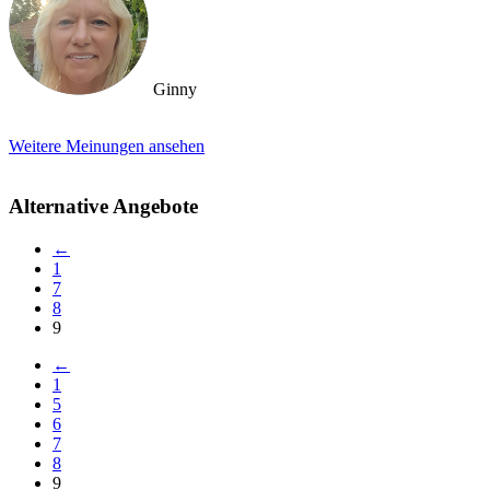
Ginny
Weitere Meinungen ansehen
Alternative Angebote
←
1
7
8
9
←
1
5
6
7
8
9