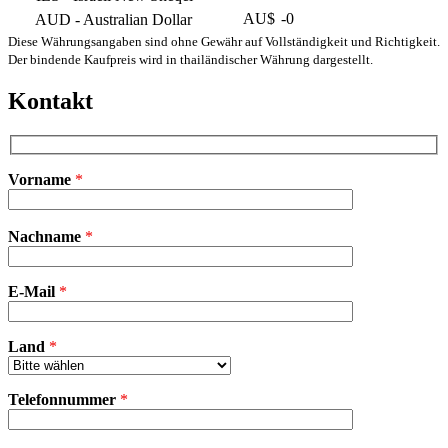
AU$
-0
AUD
- Australian Dollar
Diese Währungsangaben sind ohne Gewähr auf Vollständigkeit und Richtigkeit.
Der bindende Kaufpreis wird in thailändischer Währung dargestellt.
Kontakt
Vorname
*
Bitte
Nachname
*
lasse
dieses
Feld
E-Mail
leer.
*
Land
*
Telefonnummer
*