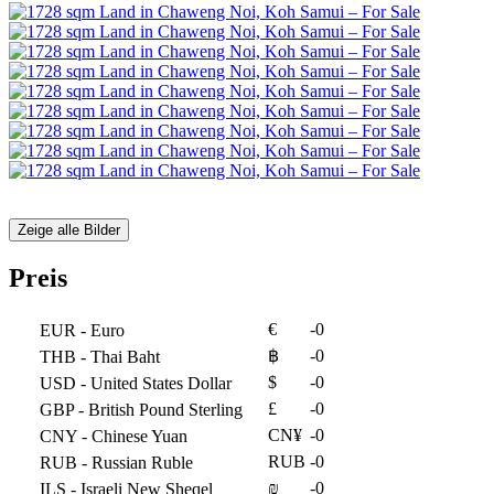
Zeige alle Bilder
Preis
€
-0
EUR
- Euro
฿
-0
THB
- Thai Baht
$
-0
USD
- United States Dollar
£
-0
GBP
- British Pound Sterling
CN¥
-0
CNY
- Chinese Yuan
RUB
-0
RUB
- Russian Ruble
₪
-0
ILS
- Israeli New Sheqel