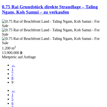
0.75 Rai Grundstück direkte Strandlage – Taling
Ngam, Koh Samui – zu verkaufen
2
1.200 m
13.900.000 ฿
Mietpreis: auf Anfrage
←
1
7
8
9
←
1
5
6