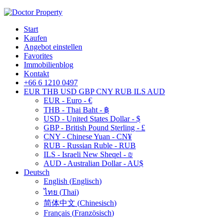
Start
Kaufen
Angebot einstellen
Favorites
Immobilienblog
Kontakt
+66 6 1210 0497
EUR
THB
USD
GBP
CNY
RUB
ILS
AUD
EUR - Euro - €
THB - Thai Baht - ฿
USD - United States Dollar - $
GBP - British Pound Sterling - £
CNY - Chinese Yuan - CN¥
RUB - Russian Ruble - RUB
ILS - Israeli New Sheqel - ₪
AUD - Australian Dollar - AU$
Deutsch
English
(
Englisch
)
ไทย
(
Thai
)
简体中文
(
Chinesisch
)
Français
(
Französisch
)