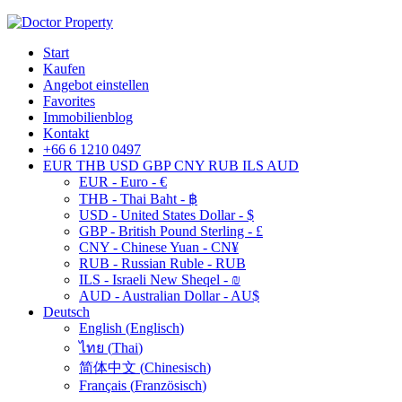
Start
Kaufen
Angebot einstellen
Favorites
Immobilienblog
Kontakt
+66 6 1210 0497
EUR
THB
USD
GBP
CNY
RUB
ILS
AUD
EUR - Euro - €
THB - Thai Baht - ฿
USD - United States Dollar - $
GBP - British Pound Sterling - £
CNY - Chinese Yuan - CN¥
RUB - Russian Ruble - RUB
ILS - Israeli New Sheqel - ₪
AUD - Australian Dollar - AU$
Deutsch
English
(
Englisch
)
ไทย
(
Thai
)
简体中文
(
Chinesisch
)
Français
(
Französisch
)