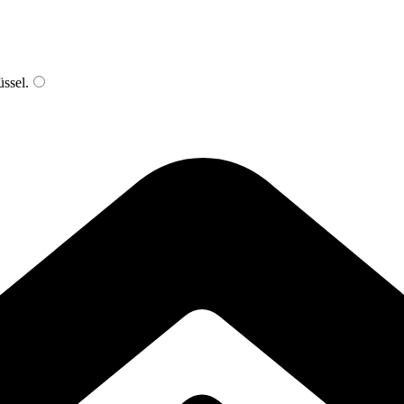
ssel
.