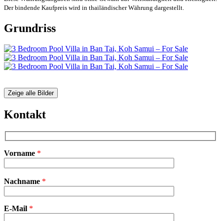
Der bindende Kaufpreis wird in thailändischer Währung dargestellt.
Grundriss
Zeige alle Bilder
Kontakt
Vorname
*
Bitte
Nachname
*
lasse
dieses
Feld
E-Mail
leer.
*