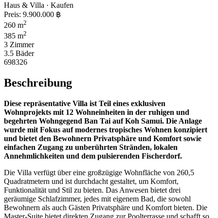
Haus & Villa · Kaufen
Preis:
9.900.000 ฿
2
260 m
2
385 m
3 Zimmer
3.5 Bäder
698326
Beschreibung
Diese repräsentative Villa ist Teil eines exklusiven
Wohnprojekts mit 12 Wohneinheiten in der ruhigen und
begehrten Wohngegend Ban Tai auf Koh Samui. Die Anlage
wurde mit Fokus auf modernes tropisches Wohnen konzipiert
und bietet den Bewohnern Privatsphäre und Komfort sowie
einfachen Zugang zu unberührten Stränden, lokalen
Annehmlichkeiten und dem pulsierenden Fischerdorf.
Die Villa verfügt über eine großzügige Wohnfläche von 260,5
Quadratmetern und ist durchdacht gestaltet, um Komfort,
Funktionalität und Stil zu bieten. Das Anwesen bietet drei
geräumige Schlafzimmer, jedes mit eigenem Bad, die sowohl
Bewohnern als auch Gästen Privatsphäre und Komfort bieten. Die
Master-Suite bietet direkten Zugang zur Poolterrasse und schafft so