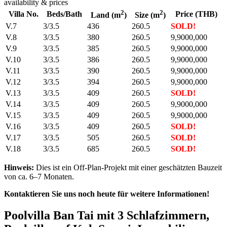
availability & prices
2
2
Villa No.
Beds/Bath
Price (THB)
Land (m
)
Size (m
)
V.7
3/3.5
436
260.5
SOLD!
V.8
3/3.5
380
260.5
9,9000,000
V.9
3/3.5
385
260.5
9,9000,000
V.10
3/3.5
386
260.5
9,9000,000
V.11
3/3.5
390
260.5
9,9000,000
V.12
3/3.5
394
260.5
9,9000,000
V.13
3/3.5
409
260.5
SOLD!
V.14
3/3.5
409
260.5
9,9000,000
V.15
3/3.5
409
260.5
9,9000,000
V.16
3/3.5
409
260.5
SOLD!
V.17
3/3.5
505
260.5
SOLD!
V.18
3/3.5
685
260.5
SOLD!
Hinweis:
Dies ist ein Off-Plan-Projekt mit einer geschätzten Bauzeit
von ca. 6–7 Monaten.
Kontaktieren Sie uns noch heute für weitere Informationen!
Poolvilla Ban Tai mit 3 Schlafzimmern,