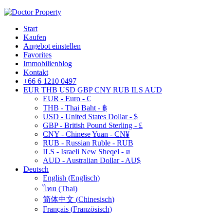
Start
Kaufen
Angebot einstellen
Favorites
Immobilienblog
Kontakt
+66 6 1210 0497
EUR
THB
USD
GBP
CNY
RUB
ILS
AUD
EUR - Euro - €
THB - Thai Baht - ฿
USD - United States Dollar - $
GBP - British Pound Sterling - £
CNY - Chinese Yuan - CN¥
RUB - Russian Ruble - RUB
ILS - Israeli New Sheqel - ₪
AUD - Australian Dollar - AU$
Deutsch
English
(
Englisch
)
ไทย
(
Thai
)
简体中文
(
Chinesisch
)
Français
(
Französisch
)