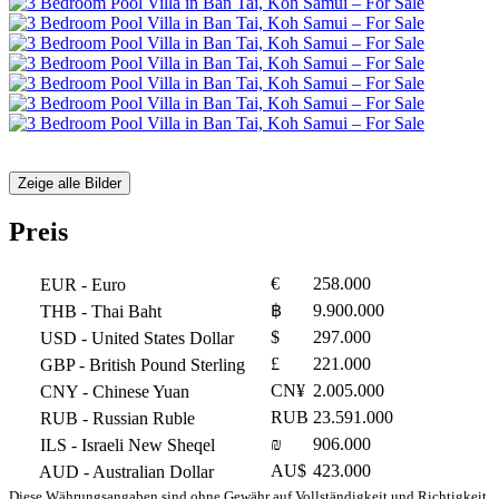
Zeige alle Bilder
Preis
€
258.000
EUR
- Euro
฿
9.900.000
THB
- Thai Baht
$
297.000
USD
- United States Dollar
£
221.000
GBP
- British Pound Sterling
CN¥
2.005.000
CNY
- Chinese Yuan
RUB
23.591.000
RUB
- Russian Ruble
₪
906.000
ILS
- Israeli New Sheqel
AU$
423.000
AUD
- Australian Dollar
Diese Währungsangaben sind ohne Gewähr auf Vollständigkeit und Richtigkeit.