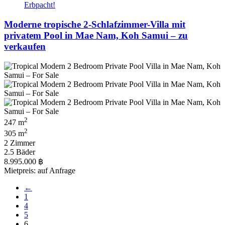
Erbpacht!
Moderne tropische 2-Schlafzimmer-Villa mit
privatem Pool in Mae Nam, Koh Samui – zu
verkaufen
2
247 m
2
305 m
2 Zimmer
2.5 Bäder
8.995.000 ฿
Mietpreis: auf Anfrage
←
1
4
5
6