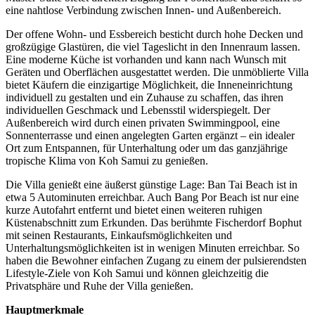
eine nahtlose Verbindung zwischen Innen- und Außenbereich.
Der offene Wohn- und Essbereich besticht durch hohe Decken und
großzügige Glastüren, die viel Tageslicht in den Innenraum lassen.
Eine moderne Küche ist vorhanden und kann nach Wunsch mit
Geräten und Oberflächen ausgestattet werden. Die unmöblierte Villa
bietet Käufern die einzigartige Möglichkeit, die Inneneinrichtung
individuell zu gestalten und ein Zuhause zu schaffen, das ihren
individuellen Geschmack und Lebensstil widerspiegelt. Der
Außenbereich wird durch einen privaten Swimmingpool, eine
Sonnenterrasse und einen angelegten Garten ergänzt – ein idealer
Ort zum Entspannen, für Unterhaltung oder um das ganzjährige
tropische Klima von Koh Samui zu genießen.
Die Villa genießt eine äußerst günstige Lage: Ban Tai Beach ist in
etwa 5 Autominuten erreichbar. Auch Bang Por Beach ist nur eine
kurze Autofahrt entfernt und bietet einen weiteren ruhigen
Küstenabschnitt zum Erkunden. Das berühmte Fischerdorf Bophut
mit seinen Restaurants, Einkaufsmöglichkeiten und
Unterhaltungsmöglichkeiten ist in wenigen Minuten erreichbar. So
haben die Bewohner einfachen Zugang zu einem der pulsierendsten
Lifestyle-Ziele von Koh Samui und können gleichzeitig die
Privatsphäre und Ruhe der Villa genießen.
Hauptmerkmale