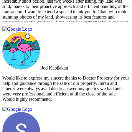
incredibly short period, just two weeks after listing, my land was
sold, thanks to their proactive approach and efficient handling of the
transaction. I want to extend a special thank you to Chal, who took
stunning photos of my land, showcasing its best features and
attracting potential buyers. Cherry was also instrumental in ensuring
that the deal went through smoothly, providing invaluable support
and guidance every step of the way. What sets Doctor Property Real
Estate apart is their commitment to honesty and transparency.
Throughout the entire process, I felt well-informed and confident in
their abilities. Their team's attention to detail and personalized
approach made the selling experience stress-free and enjoyable. I
highly recommend Doctor Property Real Estate to anyone looking
for a real estate agency that goes above and beyond to deliver
Jod Kapilakan
outstanding results. Their professionalism, expertise, and exceptional
service make them the perfect choice for all your real estate needs.
Would like to express my sincere thanks to Doctor Property for your
help and guidance through the sale of our property. Imran and
Cherry were always available to answer any queries we had and
were very professional and efficient until the close of the sale.
Would highly recommend.