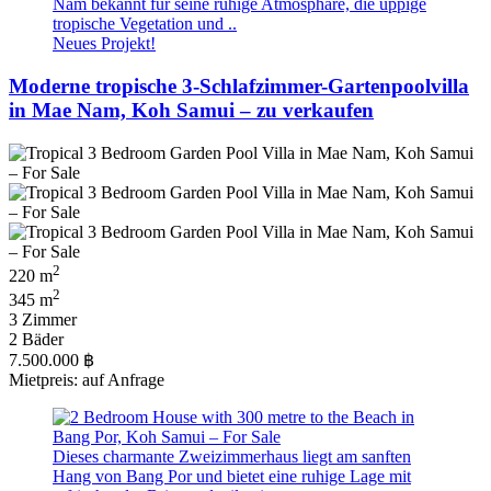
Nam bekannt für seine ruhige Atmosphäre, die üppige
tropische Vegetation und ..
Neues Projekt!
Moderne tropische 3-Schlafzimmer-Gartenpoolvilla
in Mae Nam, Koh Samui – zu verkaufen
2
220 m
2
345 m
3 Zimmer
2 Bäder
7.500.000 ฿
Mietpreis: auf Anfrage
Dieses charmante Zweizimmerhaus liegt am sanften
Hang von Bang Por und bietet eine ruhige Lage mit