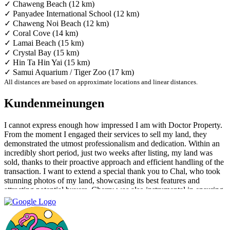
✓ Chaweng Beach (12 km)
✓ Panyadee International School (12 km)
✓ Chaweng Noi Beach (12 km)
✓ Coral Cove (14 km)
✓ Lamai Beach (15 km)
✓ Crystal Bay (15 km)
✓ Hin Ta Hin Yai (15 km)
✓ Samui Aquarium / Tiger Zoo (17 km)
All distances are based on approximate locations and linear distances.
Kundenmeinungen
I cannot express enough how impressed I am with Doctor Property.
From the moment I engaged their services to sell my land, they
demonstrated the utmost professionalism and dedication. Within an
incredibly short period, just two weeks after listing, my land was
sold, thanks to their proactive approach and efficient handling of the
transaction. I want to extend a special thank you to Chal, who took
stunning photos of my land, showcasing its best features and
attracting potential buyers. Cherry was also instrumental in ensuring
that the deal went through smoothly, providing invaluable support
and guidance every step of the way. What sets Doctor Property Real
Estate apart is their commitment to honesty and transparency.
Throughout the entire process, I felt well-informed and confident in