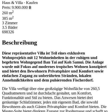
Haus & Villa · Kaufen
Preis:
9.900.000 ฿
2
260 m
2
385 m
3 Zimmer
3.5 Bäder
698326
Beschreibung
Diese repräsentative Villa ist Teil eines exklusiven
Wohnprojekts mit 12 Wohneinheiten in der ruhigen und
begehrten Wohngegend Ban Tai auf Koh Samui. Die Anlage
wurde mit Fokus auf modernes tropisches Wohnen konzipiert
und bietet den Bewohnern Privatsphäre und Komfort sowie
einfachen Zugang zu unberührten Stränden, lokalen
Annehmlichkeiten und dem pulsierenden Fischerdorf.
Die Villa verfügt über eine großzügige Wohnfläche von 260,5
Quadratmetern und ist durchdacht gestaltet, um Komfort,
Funktionalität und Stil zu bieten. Das Anwesen bietet drei
geräumige Schlafzimmer, jedes mit eigenem Bad, die sowohl
Bewohnern als auch Gästen Privatsphäre und Komfort bieten. Die
Master-Suite bietet direkten Zugang zur Poolterrasse und schafft so