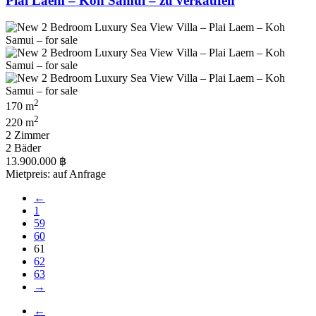
Plai Laem – Koh Samui – zu verkaufen
2
170 m
2
220 m
2 Zimmer
2 Bäder
13.900.000 ฿
Mietpreis: auf Anfrage
←
1
59
60
61
62
63
→
←