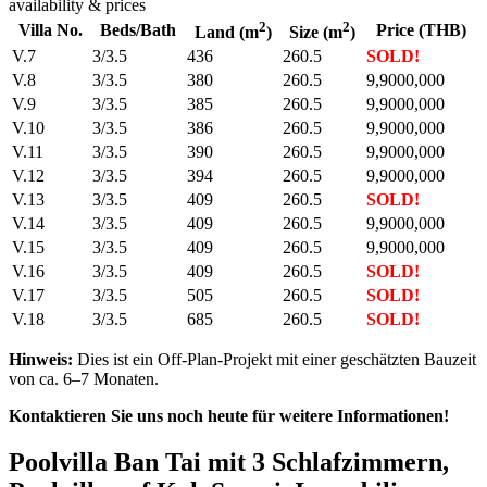
availability & prices
2
2
Villa No.
Beds/Bath
Price (THB)
Land (m
)
Size (m
)
V.7
3/3.5
436
260.5
SOLD!
V.8
3/3.5
380
260.5
9,9000,000
V.9
3/3.5
385
260.5
9,9000,000
V.10
3/3.5
386
260.5
9,9000,000
V.11
3/3.5
390
260.5
9,9000,000
V.12
3/3.5
394
260.5
9,9000,000
V.13
3/3.5
409
260.5
SOLD!
V.14
3/3.5
409
260.5
9,9000,000
V.15
3/3.5
409
260.5
9,9000,000
V.16
3/3.5
409
260.5
SOLD!
V.17
3/3.5
505
260.5
SOLD!
V.18
3/3.5
685
260.5
SOLD!
Hinweis:
Dies ist ein Off-Plan-Projekt mit einer geschätzten Bauzeit
von ca. 6–7 Monaten.
Kontaktieren Sie uns noch heute für weitere Informationen!
Poolvilla Ban Tai mit 3 Schlafzimmern,