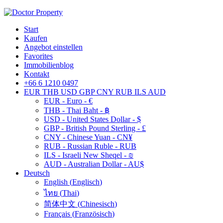
Start
Kaufen
Angebot einstellen
Favorites
Immobilienblog
Kontakt
+66 6 1210 0497
EUR
THB
USD
GBP
CNY
RUB
ILS
AUD
EUR - Euro - €
THB - Thai Baht - ฿
USD - United States Dollar - $
GBP - British Pound Sterling - £
CNY - Chinese Yuan - CN¥
RUB - Russian Ruble - RUB
ILS - Israeli New Sheqel - ₪
AUD - Australian Dollar - AU$
Deutsch
English
(
Englisch
)
ไทย
(
Thai
)
简体中文
(
Chinesisch
)
Français
(
Französisch
)