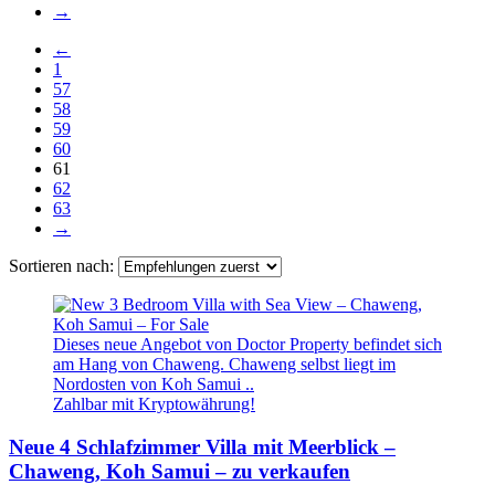
→
←
1
57
58
59
60
61
62
63
→
Sortieren nach:
Dieses neue Angebot von Doctor Property befindet sich
am Hang von Chaweng. Chaweng selbst liegt im
Nordosten von Koh Samui ..
Zahlbar mit Kryptowährung!
Neue 4 Schlafzimmer Villa mit Meerblick –
Chaweng, Koh Samui – zu verkaufen