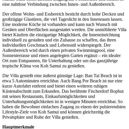
eine nahtlose Verbindung zwischen Innen- und Außenbereich.
Der offene Wohn- und Essbereich besticht durch hohe Decken und
großzügige Glastüren, die viel Tageslicht in den Innenraum lassen.
Eine moderne Küche ist vorhanden und kann nach Wunsch mit
Geräten und Oberflächen ausgestattet werden. Die unmöblierte Villa
bietet Käufern die einzigartige Möglichkeit, die Inneneinrichtung
individuell zu gestalten und ein Zuhause zu schaffen, das ihren
individuellen Geschmack und Lebensstil widerspiegelt. Der
Außenbereich wird durch einen privaten Swimmingpool, eine
Sonnenterrasse und einen angelegten Garten ergänzt – ein idealer
Ort zum Entspannen, für Unterhaltung oder um das ganzjährige
tropische Klima von Koh Samui zu genießen.
Die Villa genießt eine äußerst günstige Lage: Ban Tai Beach ist in
etwa 5 Autominuten erreichbar. Auch Bang Por Beach ist nur eine
kurze Autofahrt entfernt und bietet einen weiteren ruhigen
Küstenabschnitt zum Erkunden. Das berühmte Fischerdorf Bophut
mit seinen Restaurants, Einkaufsmöglichkeiten und
Unterhaltungsmöglichkeiten ist in wenigen Minuten erreichbar. So
haben die Bewohner einfachen Zugang zu einem der pulsierendsten
Lifestyle-Ziele von Koh Samui und können gleichzeitig die
Privatsphäre und Ruhe der Villa genießen.
Hauptmerkmale