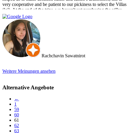
very cooperative and be patient to our pickiness to select the Villas
(lol). At the end of the trips, we haven't yet purchasing the villas
from Cherry and Doctor Property. However, I get to know a new
friend and surely if we have a new plan for new property. Cherry
and Doctor Property will be one of our very first choice to contact.
Bella & Tom
Rachchavin Sawatnirot
Weitere Meinungen ansehen
Alternative Angebote
←
1
59
60
61
62
63