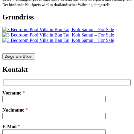
Der bindende Kaufpreis wird in thailändischer Währung dargestellt.
Grundriss
Zeige alle Bilder
Kontakt
Vorname
*
Bitte
Nachname
*
lasse
dieses
Feld
E-Mail
leer.
*