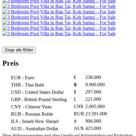
Zeige alle Bilder
Preis
€
258.000
EUR
- Euro
฿
9.900.000
THB
- Thai Baht
$
297.000
USD
- United States Dollar
£
221.000
GBP
- British Pound Sterling
CN¥
2.005.000
CNY
- Chinese Yuan
RUB
23.591.000
RUB
- Russian Ruble
₪
906.000
ILS
- Israeli New Sheqel
AU$
423.000
AUD
- Australian Dollar
Diese Währungsangaben sind ohne Gewähr auf Vollständigkeit und Richtigkeit.