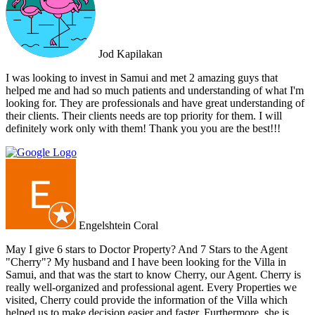
their abilities. Their team's attention to detail and personalized
approach made the selling experience stress-free and enjoyable. I
highly recommend Doctor Property Real Estate to anyone looking
for a real estate agency that goes above and beyond to deliver
Jod Kapilakan
outstanding results. Their professionalism, expertise, and exceptional
service make them the perfect choice for all your real estate needs.
I was looking to invest in Samui and met 2 amazing guys that
helped me and had so much patients and understanding of what I'm
looking for. They are professionals and have great understanding of
their clients. Their clients needs are top priority for them. I will
definitely work only with them! Thank you you are the best!!!
Engelshtein Coral
May I give 6 stars to Doctor Property? And 7 Stars to the Agent
"Cherry"? My husband and I have been looking for the Villa in
Samui, and that was the start to know Cherry, our Agent. Cherry is
really well-organized and professional agent. Every Properties we
visited, Cherry could provide the information of the Villa which
helped us to make decision easier and faster. Furthermore, she is