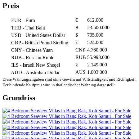
Preis
€
612.000
EUR
- Euro
฿
23.500.000
THB
- Thai Baht
$
705.000
USD
- United States Dollar
£
524.000
GBP
- British Pound Sterling
CN¥
4.760.000
CNY
- Chinese Yuan
RUB
55.998.000
RUB
- Russian Ruble
₪
2.149.000
ILS
- Israeli New Sheqel
AU$
1.003.000
AUD
- Australian Dollar
Diese Währungsangaben sind ohne Gewähr auf Vollständigkeit und Richtigkeit.
Der bindende Kaufpreis wird in thailändischer Währung dargestellt.
Grundriss