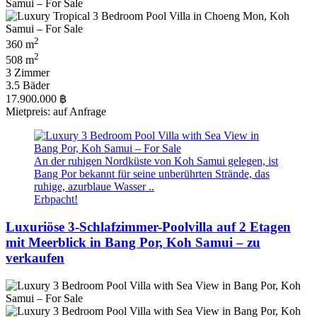
2
360 m
2
508 m
3 Zimmer
3.5 Bäder
17.900.000 ฿
Mietpreis: auf Anfrage
An der ruhigen Nordküste von Koh Samui gelegen, ist
Bang Por bekannt für seine unberührten Strände, das
ruhige, azurblaue Wasser ..
Erbpacht!
Luxuriöse 3-Schlafzimmer-Poolvilla auf 2 Etagen
mit Meerblick in Bang Por, Koh Samui – zu
verkaufen