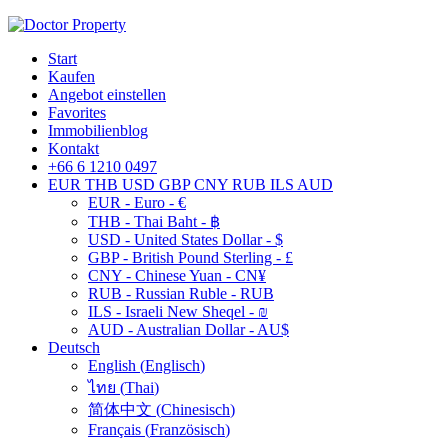
Start
Kaufen
Angebot einstellen
Favorites
Immobilienblog
Kontakt
+66 6 1210 0497
EUR
THB
USD
GBP
CNY
RUB
ILS
AUD
EUR - Euro - €
THB - Thai Baht - ฿
USD - United States Dollar - $
GBP - British Pound Sterling - £
CNY - Chinese Yuan - CN¥
RUB - Russian Ruble - RUB
ILS - Israeli New Sheqel - ₪
AUD - Australian Dollar - AU$
Deutsch
English
(
Englisch
)
ไทย
(
Thai
)
简体中文
(
Chinesisch
)
Français
(
Französisch
)