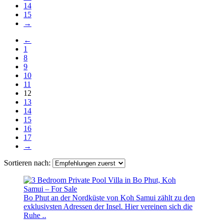
14
15
→
←
1
8
9
10
11
12
13
14
15
16
17
→
Sortieren nach:
Bo Phut an der Nordküste von Koh Samui zählt zu den
exklusivsten Adressen der Insel. Hier vereinen sich die
Ruhe ..