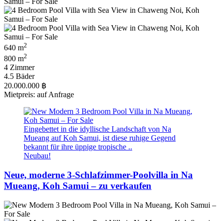
2
640 m
2
800 m
4 Zimmer
4.5 Bäder
20.000.000 ฿
Mietpreis: auf Anfrage
Eingebettet in die idyllische Landschaft von Na
Mueang auf Koh Samui, ist diese ruhige Gegend
bekannt für ihre üppige tropische ..
Neubau!
Neue, moderne 3-Schlafzimmer-Poolvilla in Na
Mueang, Koh Samui – zu verkaufen