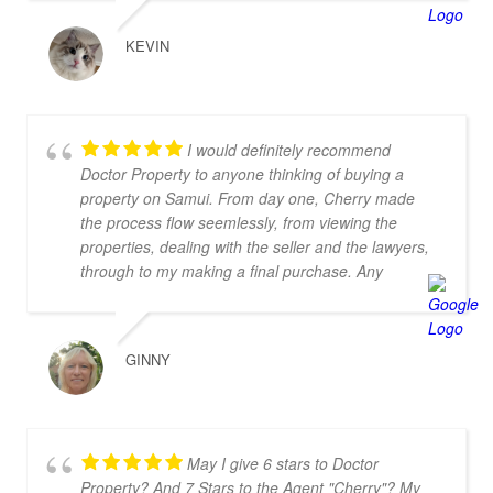
KEVIN
I would definitely recommend
Doctor Property to anyone thinking of buying a
property on Samui. From day one, Cherry made
the process flow seemlessly, from viewing the
properties, dealing with the seller and the lawyers,
through to my making a final purchase. Any
questions I had were always answered quickly and
she kept me up to date with everything when I was
abroad. Since purchasing the property both Cherry
GINNY
and Imran have continued to help me with, not only
property services questions, but also with advice
on relocation information. You always feel welcome
and they'll always make time for you.
May I give 6 stars to Doctor
Property? And 7 Stars to the Agent "Cherry"? My