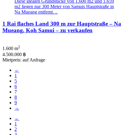
Diese idealen Grundstücke von 1.600 m2 und 1.659
m2 liegen nur 300 Meter von Samuis Hauptstraße in
Na Mueang entfernt. ..
1 Rai flaches Land 300 m zur Hauptstraße – Na
Mueang, Koh Samui – zu verkaufen
2
1.600 m
4.500.000 ฿
Mietpreis: auf Anfrage
←
1
5
6
7
8
9
→
←
1
2
3