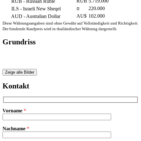
RUB
5.719.000
RUB
- Russian Ruble
₪
220.000
ILS
- Israeli New Sheqel
AU$
102.000
AUD
- Australian Dollar
Diese Währungsangaben sind ohne Gewähr auf Vollständigkeit und Richtigkeit.
Der bindende Kaufpreis wird in thailändischer Währung dargestellt.
Grundriss
Zeige alle Bilder
Kontakt
Vorname
*
Bitte
Nachname
*
lasse
dieses
Feld