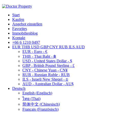
Start
Kaufen
Angebot einstellen
Favorites
Immobilienblog
Kontakt
+66 6 1210 0497
EUR
THB
USD
GBP
CNY
RUB
ILS
AUD
EUR - Euro - €
THB - Thai Baht - ฿
USD - United States Dollar - $
GBP - British Pound Sterling - £
CNY - Chinese Yuan - CN¥
RUB - Russian Ruble - RUB
ILS - Israeli New Sheqel - ₪
AUD - Australian Dollar - AU$
Deutsch
English
(
Englisch
)
ไทย
(
Thai
)
简体中文
(
Chinesisch
)
Français
(
Französisch
)