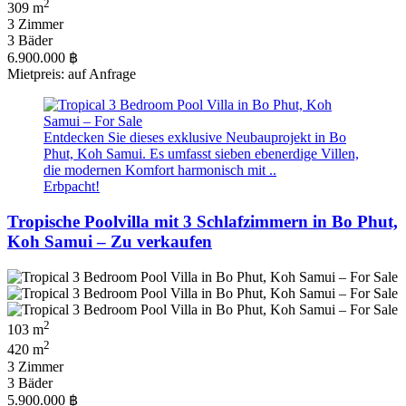
2
309 m
3 Zimmer
3 Bäder
6.900.000 ฿
Mietpreis: auf Anfrage
Entdecken Sie dieses exklusive Neubauprojekt in Bo
Phut, Koh Samui. Es umfasst sieben ebenerdige Villen,
die modernen Komfort harmonisch mit ..
Erbpacht!
Tropische Poolvilla mit 3 Schlafzimmern in Bo Phut,
Koh Samui – Zu verkaufen
2
103 m
2
420 m
3 Zimmer
3 Bäder
5.900.000 ฿