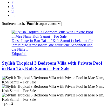
7
8
9
→
Sortieren nach:
Diese Lage in Ban Tai auf Koh Samui ist bekannt für
ihre ruhige Atmosphäre, die natürliche Schönheit und
die Nähe ..
Erbpacht!
Stylish Tropical 3 Bedroom Villa with Private Pool
in Ban Tai, Koh Samui – For Sale
2
119 m