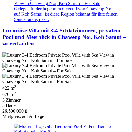
Gelegen in der begehrten Gegend von Chaweng Noi
auf Koh Samui, ist diese Region bekannt für ihre feinen
Sandstrände, das ..
Luxuriöse Villa mit 3-4 Schlafzimmern, privatem
Pool und Meerblick in Chaweng Noi, Koh Samui –
zu verkaufen
2
422 m
2
670 m
3 Zimmer
3 Bäder
26.500.000 ฿
Mietpreis: auf Anfrage