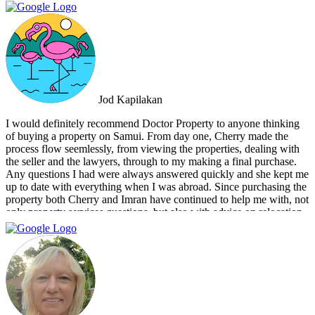
that the deal went through smoothly, providing invaluable support
and guidance every step of the way. What sets Doctor Property Real
Estate apart is their commitment to honesty and transparency.
Throughout the entire process, I felt well-informed and confident in
their abilities. Their team's attention to detail and personalized
approach made the selling experience stress-free and enjoyable. I
highly recommend Doctor Property Real Estate to anyone looking
for a real estate agency that goes above and beyond to deliver
Jod Kapilakan
outstanding results. Their professionalism, expertise, and exceptional
service make them the perfect choice for all your real estate needs.
I would definitely recommend Doctor Property to anyone thinking
of buying a property on Samui. From day one, Cherry made the
process flow seemlessly, from viewing the properties, dealing with
the seller and the lawyers, through to my making a final purchase.
Any questions I had were always answered quickly and she kept me
up to date with everything when I was abroad. Since purchasing the
property both Cherry and Imran have continued to help me with, not
only property services questions, but also with advice on relocation
information. You always feel welcome and they'll always make time
for you.