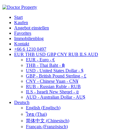
Start
Kaufen
Angebot einstellen
Favorites
Immobilienblog
Kontakt
+66 6 1210 0497
EUR
THB
USD
GBP
CNY
RUB
ILS
AUD
EUR - Euro - €
THB - Thai Baht - ฿
USD - United States Dollar - $
GBP - British Pound Sterling - £
CNY - Chinese Yuan - CN¥
RUB - Russian Ruble - RUB
ILS - Israeli New Sheqel - ₪
AUD - Australian Dollar - AU$
Deutsch
English
(
Englisch
)
ไทย
(
Thai
)
简体中文
(
Chinesisch
)
Français
(
Französisch
)