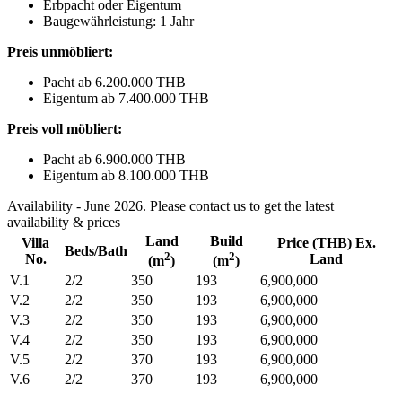
Erbpacht oder Eigentum
Baugewährleistung
: 1 Jahr
Preis unmöbliert:
Pacht ab 6.200.000 THB
Eigentum ab 7.400.000 THB
Preis voll möbliert:
Pacht ab 6.900.000 THB
Eigentum ab 8.100.000 THB
Availability - June 2026. Please contact us to get the latest
availability & prices
Land
Build
Villa
Price (THB) Ex.
Beds/Bath
2
2
No.
Land
(m
)
(m
)
V.1
2/2
350
193
6,900,000
V.2
2/2
350
193
6,900,000
V.3
2/2
350
193
6,900,000
V.4
2/2
350
193
6,900,000
V.5
2/2
370
193
6,900,000
V.6
2/2
370
193
6,900,000