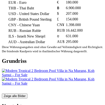
€
180.000
EUR
- Euro
฿
6.900.000
THB
- Thai Baht
$
207.000
USD
- United States Dollar
£
154.000
GBP
- British Pound Sterling
CN¥
1.398.000
CNY
- Chinese Yuan
RUB
16.442.000
RUB
- Russian Ruble
₪
631.000
ILS
- Israeli New Sheqel
AU$
295.000
AUD
- Australian Dollar
Diese Währungsangaben sind ohne Gewähr auf Vollständigkeit und Richtigkeit.
Der bindende Kaufpreis wird in thailändischer Währung dargestellt.
Grundriss
Zeige alle Bilder