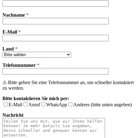
Bitte
Nachname
*
lasse
dieses
Feld
E-Mail
leer.
*
Land
*
Telefonnummer
*
⚠ Bitte geben Sie eine Telefonnummer an, um schneller kontaktiert
zu werden.
Bitte kontaktieren Sie mich per:
E-Mail
Anruf
WhatsApp
Anderes (bitte unten angeben)
Nachricht