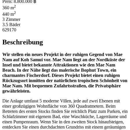
Preis:
8.800.000 ฿
2
360 m
2
440 m
3 Zimmer
3.5 Bäder
629170
Beschreibung
Wir stellen ein neues Projekt in der ruhigen Gegend von Mae
Nam auf Koh Samui vor. Mae Nam liegt an der Nordküste der
Insel und bietet bekannte Attraktionen wie den Mae Nam
Beach. In der Nähe liegt das malerische Bophut Town, ein
charmantes Fischerdorf. Dieses Projekt bietet einen ruhigen
Rückzugsort inmitten der natürlichen tropischen Schönheit von
Mae Nam. Mit bequemen Zufahrtsstraßen, die Privatsphäre
gewährleisten.
Die Anlage umfasst 5 moderne Villen, jede auf zwei Ebenen mit
einer großzügigen Wohnfläche von 360 Quadratmetern. Beim
Betreten des ersten Stocks finden Sie reichlich Platz zum Parken, ein
Schlafzimmer mit eigenem Bad, eine Waschküche, Lagerräume und
einen Pumpenraum. Wenn Sie in den zweiten Stock hinaufsteigen,
entdecken Sie einen durchdachten Grundriss mit einem geräumigen