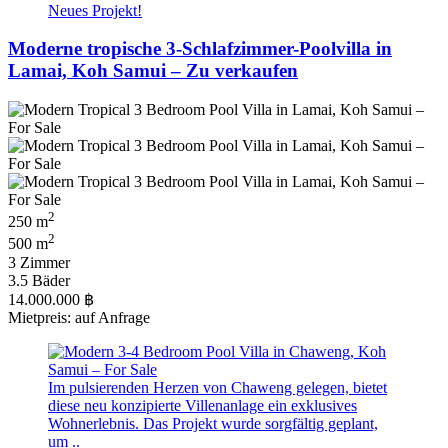
Neues Projekt!
Moderne tropische 3-Schlafzimmer-Poolvilla in
Lamai, Koh Samui – Zu verkaufen
2
250 m
2
500 m
3 Zimmer
3.5 Bäder
14.000.000 ฿
Mietpreis: auf Anfrage
Im pulsierenden Herzen von Chaweng gelegen, bietet
diese neu konzipierte Villenanlage ein exklusives
Wohnerlebnis. Das Projekt wurde sorgfältig geplant,
um ..