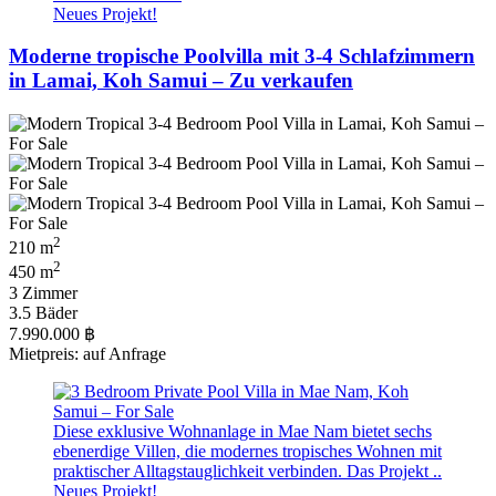
Neues Projekt!
Moderne tropische Poolvilla mit 3-4 Schlafzimmern
in Lamai, Koh Samui – Zu verkaufen
2
210 m
2
450 m
3 Zimmer
3.5 Bäder
7.990.000 ฿
Mietpreis: auf Anfrage
Diese exklusive Wohnanlage in Mae Nam bietet sechs
ebenerdige Villen, die modernes tropisches Wohnen mit
praktischer Alltagstauglichkeit verbinden. Das Projekt ..
Neues Projekt!