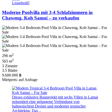
Leasehold!
Moderne Poolvilla mit 3-4 Schlafzimmern in
Chaweng, Koh Samui – zu verkaufen
2
296 m
2
565 m
3 Zimmer
3.5 Bäder
9.600.000 ฿
Mietpreis: auf Anfrage
Dieses exklusive Bauprojekt mit sechs Villen in Lamai
präsentiert eine gelungene Verbindung von
balinesischem Design und moderner tropischer
Architektur. Das ..