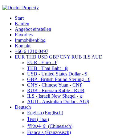
Start
Kaufen
Angebot einstellen
Favorites
Immobilienblog
Kontakt
+66 6 1210 0497
EUR
THB
USD
GBP
CNY
RUB
ILS
AUD
EUR - Euro - €
THB - Thai Baht - ฿
USD - United States Dollar - $
GBP - British Pound Sterling - £
CNY - Chinese Yuan - CN¥
RUB - Russian Ruble - RUB
ILS - Israeli New Sheqel - ₪
AUD - Australian Dollar - AU$
Deutsch
English
(
Englisch
)
ไทย
(
Thai
)
简体中文
(
Chinesisch
)
Français
(
Französisch
)