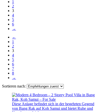
1
2
3
4
5
6
→
←
1
2
3
4
5
6
7
8
→
Sortieren nach:
Diese Anlage befindet sich in der begehrten Gegend
von Bang Rak auf Koh Samui und bietet Ruhe und