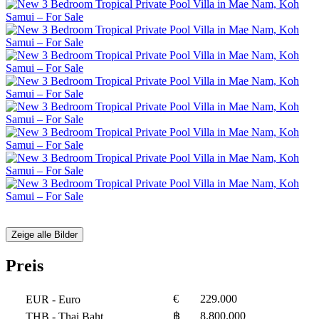
Zeige alle Bilder
Preis
€
229.000
EUR
- Euro
฿
8.800.000
THB
- Thai Baht