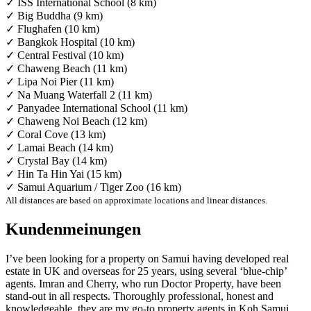
✓ ISS International School (8 km)
✓ Big Buddha (9 km)
✓ Flughafen (10 km)
✓ Bangkok Hospital (10 km)
✓ Central Festival (10 km)
✓ Chaweng Beach (11 km)
✓ Lipa Noi Pier (11 km)
✓ Na Muang Waterfall 2 (11 km)
✓ Panyadee International School (11 km)
✓ Chaweng Noi Beach (12 km)
✓ Coral Cove (13 km)
✓ Lamai Beach (14 km)
✓ Crystal Bay (14 km)
✓ Hin Ta Hin Yai (15 km)
✓ Samui Aquarium / Tiger Zoo (16 km)
All distances are based on approximate locations and linear distances.
Kundenmeinungen
I’ve been looking for a property on Samui having developed real
estate in UK and overseas for 25 years, using several ‘blue-chip’
agents. Imran and Cherry, who run Doctor Property, have been
stand-out in all respects. Thoroughly professional, honest and
knowledgeable, they are my go-to property agents in Koh Samui.