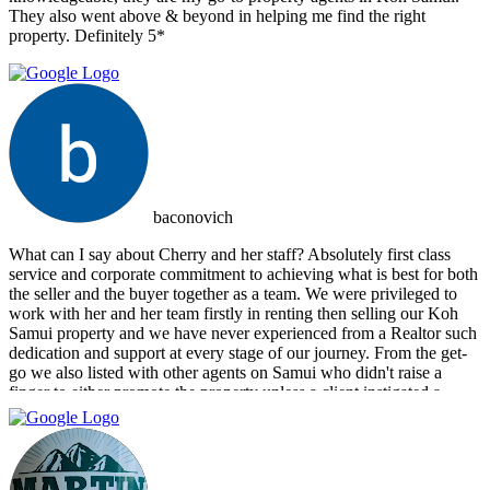
They also went above & beyond in helping me find the right
property. Definitely 5*
baconovich
What can I say about Cherry and her staff? Absolutely first class
service and corporate commitment to achieving what is best for both
the seller and the buyer together as a team. We were privileged to
work with her and her team firstly in renting then selling our Koh
Samui property and we have never experienced from a Realtor such
dedication and support at every stage of our journey. From the get-
go we also listed with other agents on Samui who didn't raise a
finger to either promote the property unless a client instigated a
viewing. Dr Property from the start was on our side and we felt part
of a team. They constantly reviewed marketing, photography and
even made regular visits to the property to suggest changes that may
broaden the appeal to wider markets. Our advice, if you want