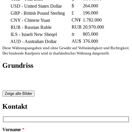
$
264.000
USD
- United States Dollar
£
196.000
GBP
- British Pound Sterling
CN¥
1.782.000
CNY
- Chinese Yuan
RUB
20.970.000
RUB
- Russian Ruble
₪
805.000
ILS
- Israeli New Sheqel
AU$
376.000
AUD
- Australian Dollar
Diese Währungsangaben sind ohne Gewähr auf Vollständigkeit und Richtigkeit.
Der bindende Kaufpreis wird in thailändischer Währung dargestellt.
Grundriss
Zeige alle Bilder
Kontakt
Vorname
*