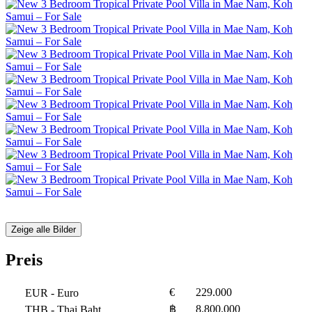
Zeige alle Bilder
Preis
€
229.000
EUR
- Euro
฿
8.800.000
THB
- Thai Baht