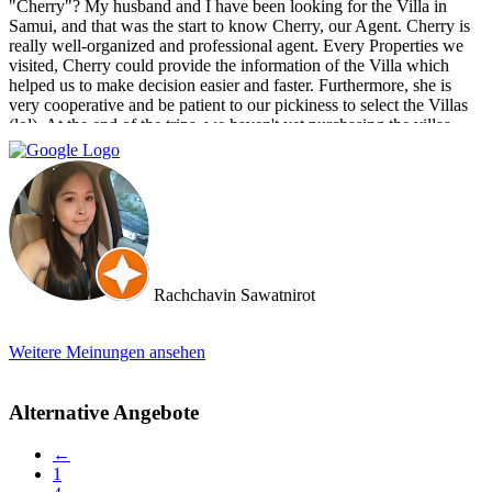
"Cherry"? My husband and I have been looking for the Villa in
Samui, and that was the start to know Cherry, our Agent. Cherry is
really well-organized and professional agent. Every Properties we
visited, Cherry could provide the information of the Villa which
helped us to make decision easier and faster. Furthermore, she is
very cooperative and be patient to our pickiness to select the Villas
(lol). At the end of the trips, we haven't yet purchasing the villas
from Cherry and Doctor Property. However, I get to know a new
friend and surely if we have a new plan for new property. Cherry
and Doctor Property will be one of our very first choice to contact.
Bella & Tom
Rachchavin Sawatnirot
Weitere Meinungen ansehen
Alternative Angebote
←
1