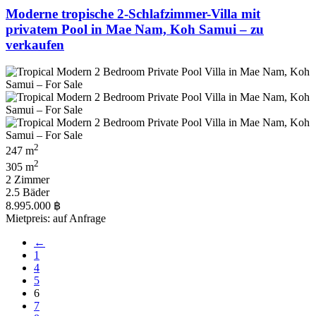
Moderne tropische 2-Schlafzimmer-Villa mit
privatem Pool in Mae Nam, Koh Samui – zu
verkaufen
2
247 m
2
305 m
2 Zimmer
2.5 Bäder
8.995.000 ฿
Mietpreis: auf Anfrage
←
1
4
5
6
7