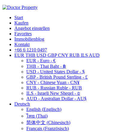
Start
Kaufen
Angebot einstellen
Favorites
Immobilienblog
Kontakt
+66 6 1210 0497
EUR
THB
USD
GBP
CNY
RUB
ILS
AUD
EUR - Euro - €
THB - Thai Baht - ฿
USD - United States Dollar - $
GBP - British Pound Sterling - £
CNY - Chinese Yuan - CN¥
RUB - Russian Ruble - RUB
ILS - Israeli New Sheqel - ₪
AUD - Australian Dollar - AU$
Deutsch
English
(
Englisch
)
ไทย
(
Thai
)
简体中文
(
Chinesisch
)
Français
(
Französisch
)