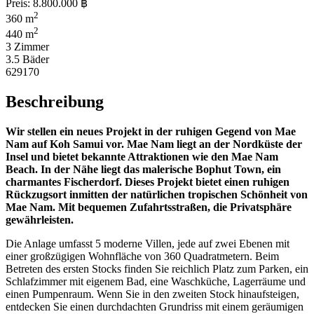
Preis:
8.800.000 ฿
2
360 m
2
440 m
3 Zimmer
3.5 Bäder
629170
Beschreibung
Wir stellen ein neues Projekt in der ruhigen Gegend von Mae
Nam auf Koh Samui vor. Mae Nam liegt an der Nordküste der
Insel und bietet bekannte Attraktionen wie den Mae Nam
Beach. In der Nähe liegt das malerische Bophut Town, ein
charmantes Fischerdorf. Dieses Projekt bietet einen ruhigen
Rückzugsort inmitten der natürlichen tropischen Schönheit von
Mae Nam. Mit bequemen Zufahrtsstraßen, die Privatsphäre
gewährleisten.
Die Anlage umfasst 5 moderne Villen, jede auf zwei Ebenen mit
einer großzügigen Wohnfläche von 360 Quadratmetern. Beim
Betreten des ersten Stocks finden Sie reichlich Platz zum Parken, ein
Schlafzimmer mit eigenem Bad, eine Waschküche, Lagerräume und
einen Pumpenraum. Wenn Sie in den zweiten Stock hinaufsteigen,
entdecken Sie einen durchdachten Grundriss mit einem geräumigen