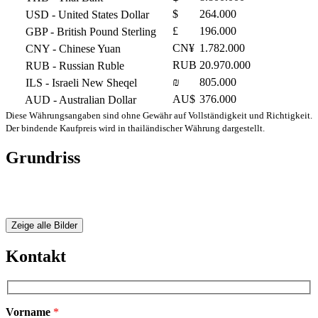
$
264.000
USD
- United States Dollar
£
196.000
GBP
- British Pound Sterling
CN¥
1.782.000
CNY
- Chinese Yuan
RUB
20.970.000
RUB
- Russian Ruble
₪
805.000
ILS
- Israeli New Sheqel
AU$
376.000
AUD
- Australian Dollar
Diese Währungsangaben sind ohne Gewähr auf Vollständigkeit und Richtigkeit.
Der bindende Kaufpreis wird in thailändischer Währung dargestellt.
Grundriss
Zeige alle Bilder
Kontakt
Vorname
*