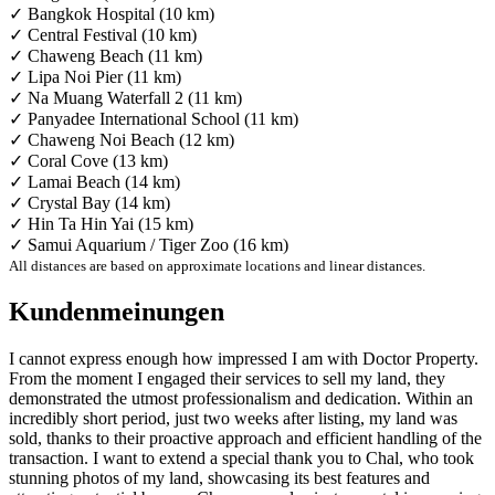
✓ Bangkok Hospital (10 km)
✓ Central Festival (10 km)
✓ Chaweng Beach (11 km)
✓ Lipa Noi Pier (11 km)
✓ Na Muang Waterfall 2 (11 km)
✓ Panyadee International School (11 km)
✓ Chaweng Noi Beach (12 km)
✓ Coral Cove (13 km)
✓ Lamai Beach (14 km)
✓ Crystal Bay (14 km)
✓ Hin Ta Hin Yai (15 km)
✓ Samui Aquarium / Tiger Zoo (16 km)
All distances are based on approximate locations and linear distances.
Kundenmeinungen
I cannot express enough how impressed I am with Doctor Property.
From the moment I engaged their services to sell my land, they
demonstrated the utmost professionalism and dedication. Within an
incredibly short period, just two weeks after listing, my land was
sold, thanks to their proactive approach and efficient handling of the
transaction. I want to extend a special thank you to Chal, who took
stunning photos of my land, showcasing its best features and