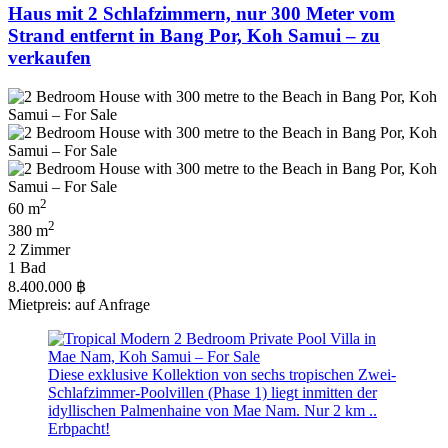
Haus mit 2 Schlafzimmern, nur 300 Meter vom
Strand entfernt in Bang Por, Koh Samui – zu
verkaufen
2
60 m
2
380 m
2 Zimmer
1 Bad
8.400.000 ฿
Mietpreis: auf Anfrage
Diese exklusive Kollektion von sechs tropischen Zwei-
Schlafzimmer-Poolvillen (Phase 1) liegt inmitten der
idyllischen Palmenhaine von Mae Nam. Nur 2 km ..
Erbpacht!