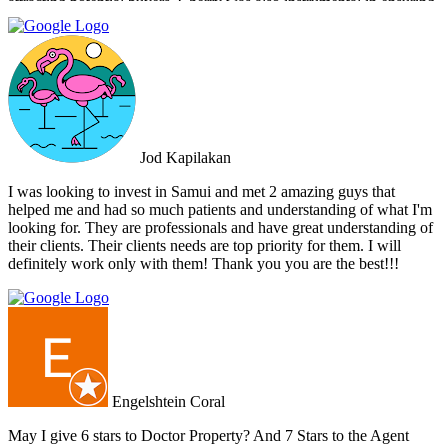
attracting potential buyers. Cherry was also instrumental in ensuring
that the deal went through smoothly, providing invaluable support
and guidance every step of the way. What sets Doctor Property Real
Estate apart is their commitment to honesty and transparency.
Throughout the entire process, I felt well-informed and confident in
their abilities. Their team's attention to detail and personalized
approach made the selling experience stress-free and enjoyable. I
highly recommend Doctor Property Real Estate to anyone looking
for a real estate agency that goes above and beyond to deliver
Jod Kapilakan
outstanding results. Their professionalism, expertise, and exceptional
service make them the perfect choice for all your real estate needs.
I was looking to invest in Samui and met 2 amazing guys that
helped me and had so much patients and understanding of what I'm
looking for. They are professionals and have great understanding of
their clients. Their clients needs are top priority for them. I will
definitely work only with them! Thank you you are the best!!!
Engelshtein Coral
May I give 6 stars to Doctor Property? And 7 Stars to the Agent