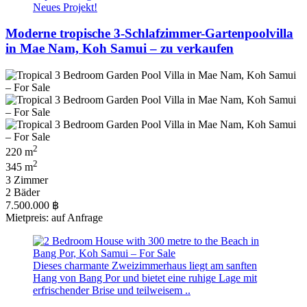
Neues Projekt!
Moderne tropische 3-Schlafzimmer-Gartenpoolvilla
in Mae Nam, Koh Samui – zu verkaufen
2
220 m
2
345 m
3 Zimmer
2 Bäder
7.500.000 ฿
Mietpreis: auf Anfrage
Dieses charmante Zweizimmerhaus liegt am sanften
Hang von Bang Por und bietet eine ruhige Lage mit
erfrischender Brise und teilweisem ..