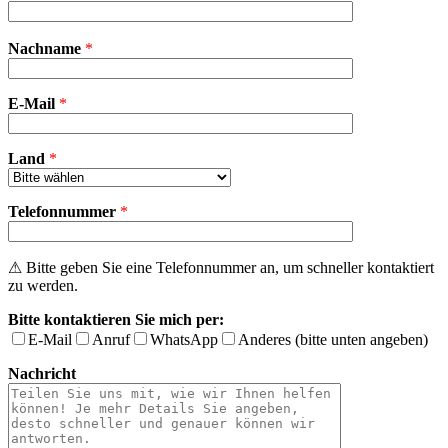
Bitte
Nachname
*
lasse
dieses
Feld
E-Mail
leer.
*
Land
*
Telefonnummer
*
⚠ Bitte geben Sie eine Telefonnummer an, um schneller kontaktiert
zu werden.
Bitte kontaktieren Sie mich per:
E-Mail
Anruf
WhatsApp
Anderes (bitte unten angeben)
Nachricht