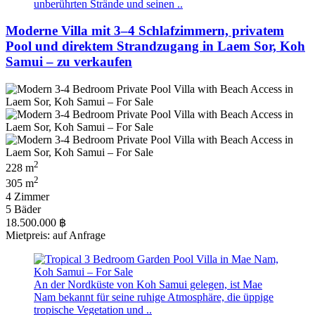
unberührten Strände und seinen ..
Moderne Villa mit 3–4 Schlafzimmern, privatem
Pool und direktem Strandzugang in Laem Sor, Koh
Samui – zu verkaufen
2
228 m
2
305 m
4 Zimmer
5 Bäder
18.500.000 ฿
Mietpreis: auf Anfrage
An der Nordküste von Koh Samui gelegen, ist Mae
Nam bekannt für seine ruhige Atmosphäre, die üppige
tropische Vegetation und ..