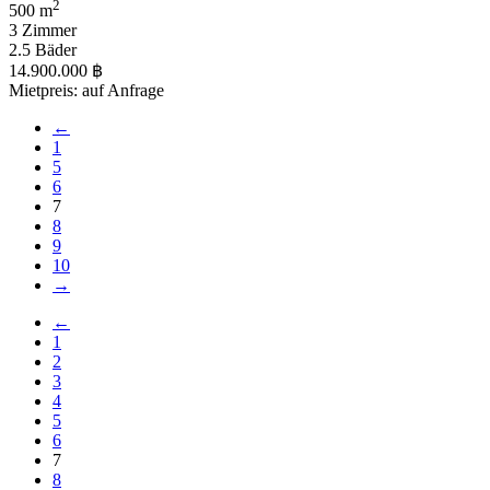
2
500 m
3 Zimmer
2.5 Bäder
14.900.000 ฿
Mietpreis: auf Anfrage
←
1
5
6
7
8
9
10
→
←
1
2
3
4
5
6
7
8