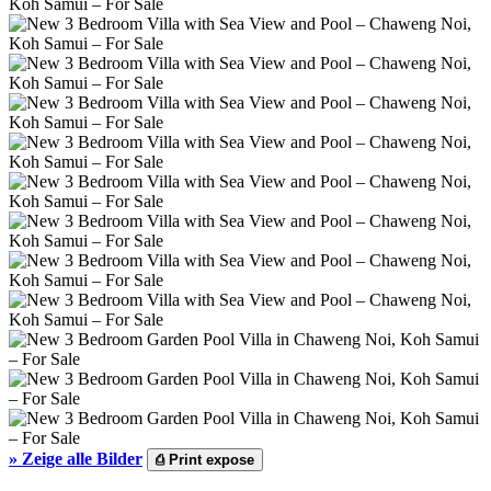
»
Zeige alle Bilder
⎙
Print expose