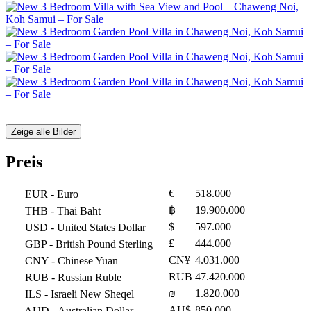
Zeige alle Bilder
Preis
€
518.000
EUR
- Euro
฿
19.900.000
THB
- Thai Baht
$
597.000
USD
- United States Dollar
£
444.000
GBP
- British Pound Sterling
CN¥
4.031.000
CNY
- Chinese Yuan
RUB
47.420.000
RUB
- Russian Ruble
₪
1.820.000
ILS
- Israeli New Sheqel
AU$
850.000
AUD
- Australian Dollar