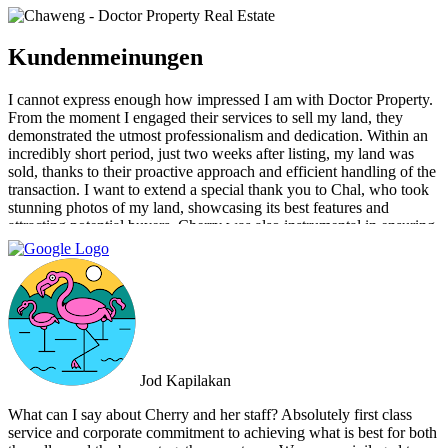
Kundenmeinungen
I cannot express enough how impressed I am with Doctor Property.
From the moment I engaged their services to sell my land, they
demonstrated the utmost professionalism and dedication. Within an
incredibly short period, just two weeks after listing, my land was
sold, thanks to their proactive approach and efficient handling of the
transaction. I want to extend a special thank you to Chal, who took
stunning photos of my land, showcasing its best features and
attracting potential buyers. Cherry was also instrumental in ensuring
that the deal went through smoothly, providing invaluable support
and guidance every step of the way. What sets Doctor Property Real
Estate apart is their commitment to honesty and transparency.
Throughout the entire process, I felt well-informed and confident in
their abilities. Their team's attention to detail and personalized
approach made the selling experience stress-free and enjoyable. I
highly recommend Doctor Property Real Estate to anyone looking
for a real estate agency that goes above and beyond to deliver
Jod Kapilakan
outstanding results. Their professionalism, expertise, and exceptional
service make them the perfect choice for all your real estate needs.
What can I say about Cherry and her staff? Absolutely first class
service and corporate commitment to achieving what is best for both