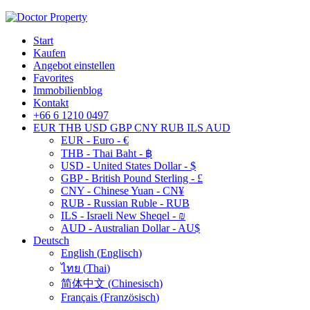
Start
Kaufen
Angebot einstellen
Favorites
Immobilienblog
Kontakt
+66 6 1210 0497
EUR
THB
USD
GBP
CNY
RUB
ILS
AUD
EUR - Euro - €
THB - Thai Baht - ฿
USD - United States Dollar - $
GBP - British Pound Sterling - £
CNY - Chinese Yuan - CN¥
RUB - Russian Ruble - RUB
ILS - Israeli New Sheqel - ₪
AUD - Australian Dollar - AU$
Deutsch
English
(
Englisch
)
ไทย
(
Thai
)
简体中文
(
Chinesisch
)
Français
(
Französisch
)