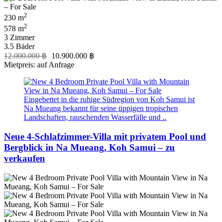
2
230 m
2
578 m
3 Zimmer
3.5 Bäder
12.000.000 ฿
10.900.000 ฿
Mietpreis: auf Anfrage
Eingebettet in die ruhige Südregion von Koh Samui ist
Na Mueang bekannt für seine üppigen tropischen
Landschaften, rauschenden Wasserfälle und ..
Neue 4-Schlafzimmer-Villa mit privatem Pool und
Bergblick in Na Mueang, Koh Samui – zu
verkaufen