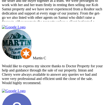
the seller and the buyer together as a team. We were privileged to
work with her and her team firstly in renting then selling our Koh
Samui property and we have never experienced from a Realtor such
dedication and support at every stage of our journey. From the get-
go we also listed with other agents on Samui who didn't raise a
finger to either promote the property unless a client instigated a
viewing. Dr Property from the start was on our side and we felt part
of a team. They constantly reviewed marketing, photography and
even made regular visits to the property to suggest changes that may
broaden the appeal to wider markets. Our advice, if you want
promotion not just commission taking, go directly to Cherry and
thank me later.
Martin C
Would like to express my sincere thanks to Doctor Property for your
help and guidance through the sale of our property. Imran and
Cherry were always available to answer any queries we had and
were very professional and efficient until the close of the sale.
Would highly recommend.