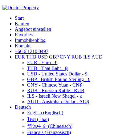
Start
Kaufen
Angebot einstellen
Favorites
Immobilienblog
Kontakt
+66 6 1210 0497
EUR
THB
USD
GBP
CNY
RUB
ILS
AUD
EUR - Euro - €
THB - Thai Baht - ฿
USD - United States Dollar - $
GBP - British Pound Sterling - £
CNY - Chinese Yuan - CN¥
RUB - Russian Ruble - RUB
ILS - Israeli New Sheqel - ₪
AUD - Australian Dollar - AU$
Deutsch
English
(
Englisch
)
ไทย
(
Thai
)
简体中文
(
Chinesisch
)
Français
(
Französisch
)