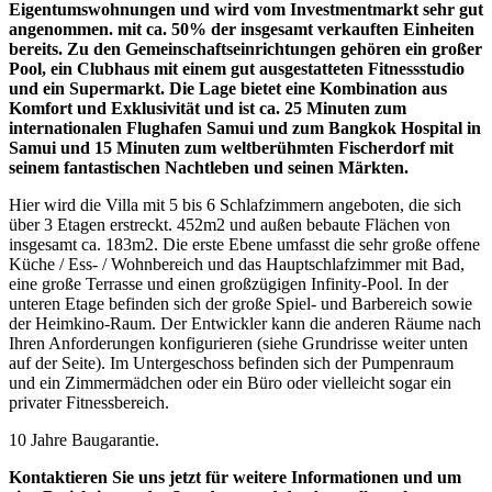
Eigentumswohnungen und wird vom Investmentmarkt sehr gut
angenommen. mit ca. 50% der insgesamt verkauften Einheiten
bereits. Zu den Gemeinschaftseinrichtungen gehören ein großer
Pool, ein Clubhaus mit einem gut ausgestatteten Fitnessstudio
und ein Supermarkt. Die Lage bietet eine Kombination aus
Komfort und Exklusivität und ist ca. 25 Minuten zum
internationalen Flughafen Samui und zum Bangkok Hospital in
Samui und 15 Minuten zum weltberühmten Fischerdorf mit
seinem fantastischen Nachtleben und seinen Märkten.
Hier wird die Villa mit 5 bis 6 Schlafzimmern angeboten, die sich
über 3 Etagen erstreckt. 452m2 und außen bebaute Flächen von
insgesamt ca. 183m2. Die erste Ebene umfasst die sehr große offene
Küche / Ess- / Wohnbereich und das Hauptschlafzimmer mit Bad,
eine große Terrasse und einen großzügigen Infinity-Pool. In der
unteren Etage befinden sich der große Spiel- und Barbereich sowie
der Heimkino-Raum. Der Entwickler kann die anderen Räume nach
Ihren Anforderungen konfigurieren (siehe Grundrisse weiter unten
auf der Seite). Im Untergeschoss befinden sich der Pumpenraum
und ein Zimmermädchen oder ein Büro oder vielleicht sogar ein
privater Fitnessbereich.
10 Jahre Baugarantie.
Kontaktieren Sie uns jetzt für weitere Informationen und um