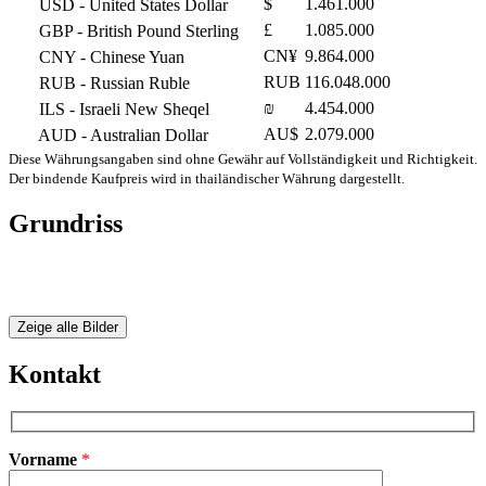
$
1.461.000
USD
- United States Dollar
£
1.085.000
GBP
- British Pound Sterling
CN¥
9.864.000
CNY
- Chinese Yuan
RUB
116.048.000
RUB
- Russian Ruble
₪
4.454.000
ILS
- Israeli New Sheqel
AU$
2.079.000
AUD
- Australian Dollar
Diese Währungsangaben sind ohne Gewähr auf Vollständigkeit und Richtigkeit.
Der bindende Kaufpreis wird in thailändischer Währung dargestellt.
Grundriss
Zeige alle Bilder
Kontakt
Vorname
*