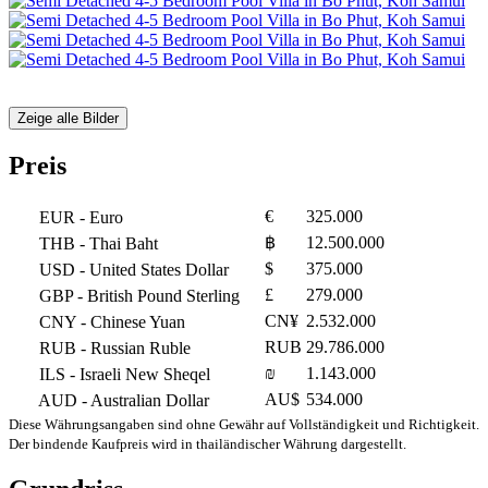
Zeige alle Bilder
Preis
€
325.000
EUR
- Euro
฿
12.500.000
THB
- Thai Baht
$
375.000
USD
- United States Dollar
£
279.000
GBP
- British Pound Sterling
CN¥
2.532.000
CNY
- Chinese Yuan
RUB
29.786.000
RUB
- Russian Ruble
₪
1.143.000
ILS
- Israeli New Sheqel
AU$
534.000
AUD
- Australian Dollar
Diese Währungsangaben sind ohne Gewähr auf Vollständigkeit und Richtigkeit.
Der bindende Kaufpreis wird in thailändischer Währung dargestellt.