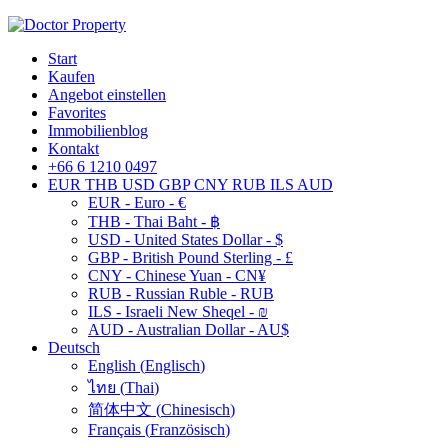
Start
Kaufen
Angebot einstellen
Favorites
Immobilienblog
Kontakt
+66 6 1210 0497
EUR
THB
USD
GBP
CNY
RUB
ILS
AUD
EUR - Euro - €
THB - Thai Baht - ฿
USD - United States Dollar - $
GBP - British Pound Sterling - £
CNY - Chinese Yuan - CN¥
RUB - Russian Ruble - RUB
ILS - Israeli New Sheqel - ₪
AUD - Australian Dollar - AU$
Deutsch
English
(
Englisch
)
ไทย
(
Thai
)
简体中文
(
Chinesisch
)
Français
(
Französisch
)