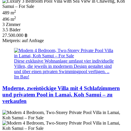
2
489 m
2
496 m
3 Zimmer
3.5 Bäder
27.500.000 ฿
Mietpreis: auf Anfrage
Diese exklusive Wohnanlage umfasst vier individuelle
Villen, die jeweils in modernem Design gestaltet sind
und über einen privaten Swimmingpool verfügen. ..
Im Bau!
Moderne, zweistöckige Villa mit 4 Schlafzimmern
und privatem Pool in Lamai, Koh Samui – zu
verkaufen