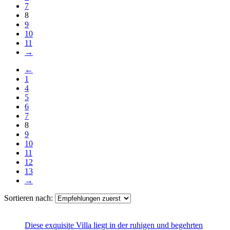
7
8
9
10
11
→
←
1
4
5
6
7
8
9
10
11
12
13
→
Sortieren nach:
Diese exquisite Villa liegt in der ruhigen und begehrten