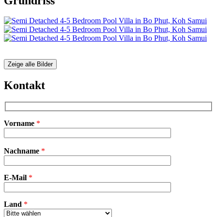
Grundriss
Zeige alle Bilder
Kontakt
Vorname
*
Bitte
Nachname
*
lasse
dieses
Feld
E-Mail
leer.
*
Land
*