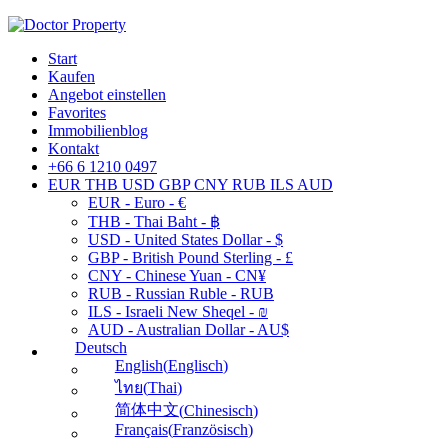
Start
Kaufen
Angebot einstellen
Favorites
Immobilienblog
Kontakt
+66 6 1210 0497
EUR
THB
USD
GBP
CNY
RUB
ILS
AUD
EUR - Euro - €
THB - Thai Baht - ฿
USD - United States Dollar - $
GBP - British Pound Sterling - £
CNY - Chinese Yuan - CN¥
RUB - Russian Ruble - RUB
ILS - Israeli New Sheqel - ₪
AUD - Australian Dollar - AU$
Deutsch
English
(
Englisch
)
(
Thai
)
ไทย
简体中文
(
Chinesisch
)
Français
(
Französisch
)