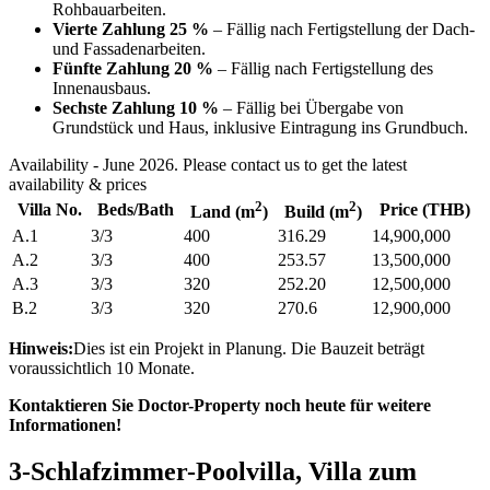
Rohbauarbeiten.
Vierte Zahlung 25 %
– Fällig nach Fertigstellung der Dach-
und Fassadenarbeiten.
Fünfte Zahlung 20 %
– Fällig nach Fertigstellung des
Innenausbaus.
Sechste Zahlung 10 %
– Fällig bei Übergabe von
Grundstück und Haus, inklusive Eintragung ins Grundbuch.
Availability - June 2026. Please contact us to get the latest
availability & prices
2
2
Villa No.
Beds/Bath
Price (THB)
Land (m
)
Build (m
)
A.1
3/3
400
316.29
14,900,000
A.2
3/3
400
253.57
13,500,000
A.3
3/3
320
252.20
12,500,000
B.2
3/3
320
270.6
12,900,000
Hinweis:
Dies ist ein Projekt in Planung. Die Bauzeit beträgt
voraussichtlich 10 Monate.
Kontaktieren Sie Doctor-Property noch heute für weitere
Informationen!
3-Schlafzimmer-Poolvilla, Villa zum