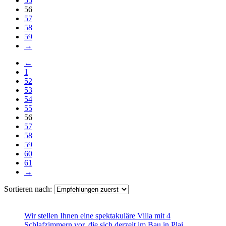
55
56
57
58
59
→
←
1
52
53
54
55
56
57
58
59
60
61
→
Sortieren nach:
Wir stellen Ihnen eine spektakuläre Villa mit 4
Schlafzimmern vor, die sich derzeit im Bau in Plai