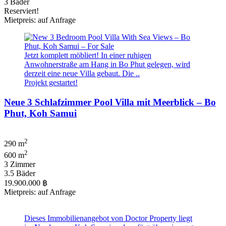
3 Bäder
Reserviert!
Mietpreis: auf Anfrage
Jetzt komplett möbliert! In einer ruhigen
Anwohnerstraße am Hang in Bo Phut gelegen, wird
derzeit eine neue Villa gebaut. Die ..
Projekt gestartet!
Neue 3 Schlafzimmer Pool Villa mit Meerblick – Bo
Phut, Koh Samui
2
290 m
2
600 m
3 Zimmer
3.5 Bäder
19.900.000 ฿
Mietpreis: auf Anfrage
Dieses Immobilienangebot von Doctor Property liegt