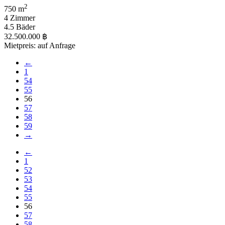
2
750 m
4 Zimmer
4.5 Bäder
32.500.000 ฿
Mietpreis: auf Anfrage
←
1
54
55
56
57
58
59
→
←
1
52
53
54
55
56
57
58