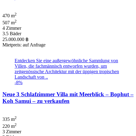
2
470 m
2
507 m
4 Zimmer
3.5 Bäder
25.000.000 ฿
Mietpreis: auf Anfrage
Entdecken Sie eine außergewöhnliche Sammlung von
Villen, die fachmännisch entworfen wurden, um
zeitgenössische Architektur mit der üppigen tropischen
Landschaft von ..
-8%
Neue 3 Schlafzimmer Villa mit Meerblick – Bophut –
Koh Samui – zu verkaufen
2
335 m
2
220 m
3 Zimmer