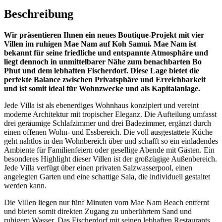
Beschreibung
Wir präsentieren Ihnen ein neues Boutique-Projekt mit vier
Villen im ruhigen Mae Nam auf Koh Samui. Mae Nam ist
bekannt für seine friedliche und entspannte Atmosphäre und
liegt dennoch in unmittelbarer Nähe zum benachbarten Bo
Phut und dem lebhaften Fischerdorf. Diese Lage bietet die
perfekte Balance zwischen Privatsphäre und Erreichbarkeit
und ist somit ideal für Wohnzwecke und als Kapitalanlage.
Jede Villa ist als ebenerdiges Wohnhaus konzipiert und vereint
moderne Architektur mit tropischer Eleganz. Die Aufteilung umfasst
drei geräumige Schlafzimmer und drei Badezimmer, ergänzt durch
einen offenen Wohn- und Essbereich. Die voll ausgestattete Küche
geht nahtlos in den Wohnbereich über und schafft so ein einladendes
Ambiente für Familienfeiern oder gesellige Abende mit Gästen. Ein
besonderes Highlight dieser Villen ist der großzügige Außenbereich.
Jede Villa verfügt über einen privaten Salzwasserpool, einen
angelegten Garten und eine schattige Sala, die individuell gestaltet
werden kann.
Die Villen liegen nur fünf Minuten vom Mae Nam Beach entfernt
und bieten somit direkten Zugang zu unberührtem Sand und
ruhigem Wasser. Das Fischerdorf mit seinen lebhaften Restaurants