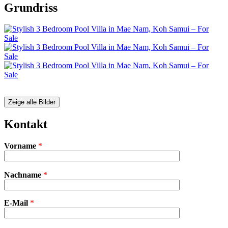
Grundriss
Zeige alle Bilder
Kontakt
Vorname
*
Bitte
Nachname
*
lasse
dieses
Feld
E-Mail
leer.
*