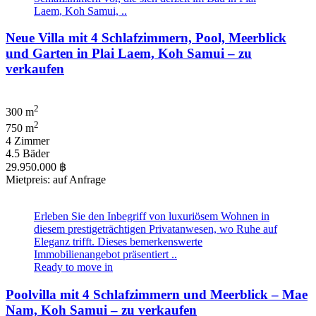
Laem, Koh Samui, ..
Neue Villa mit 4 Schlafzimmern, Pool, Meerblick
und Garten in Plai Laem, Koh Samui – zu
verkaufen
2
300 m
2
750 m
4 Zimmer
4.5 Bäder
29.950.000 ฿
Mietpreis: auf Anfrage
Erleben Sie den Inbegriff von luxuriösem Wohnen in
diesem prestigeträchtigen Privatanwesen, wo Ruhe auf
Eleganz trifft. Dieses bemerkenswerte
Immobilienangebot präsentiert ..
Ready to move in
Poolvilla mit 4 Schlafzimmern und Meerblick – Mae
Nam, Koh Samui – zu verkaufen