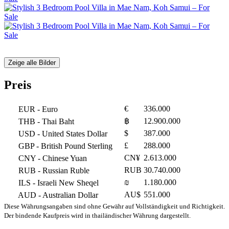
Zeige alle Bilder
Preis
€
336.000
EUR
- Euro
฿
12.900.000
THB
- Thai Baht
$
387.000
USD
- United States Dollar
£
288.000
GBP
- British Pound Sterling
CN¥
2.613.000
CNY
- Chinese Yuan
RUB
30.740.000
RUB
- Russian Ruble
₪
1.180.000
ILS
- Israeli New Sheqel
AU$
551.000
AUD
- Australian Dollar
Diese Währungsangaben sind ohne Gewähr auf Vollständigkeit und Richtigkeit.
Der bindende Kaufpreis wird in thailändischer Währung dargestellt.