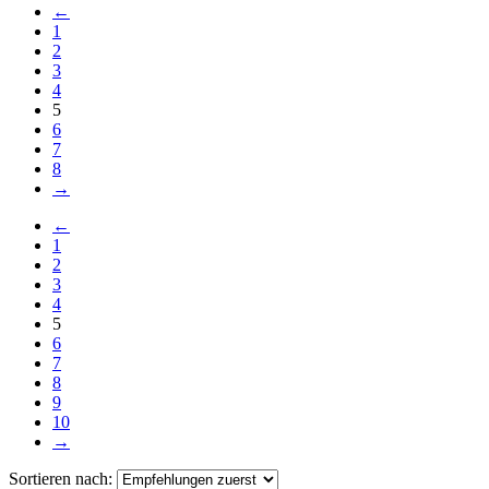
←
1
2
3
4
5
6
7
8
→
←
1
2
3
4
5
6
7
8
9
10
→
Sortieren nach: