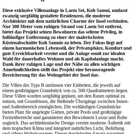
Diese exklusive Villenanlage in Laem Set, Koh Samui, umfasst
zwanzig sorgfältig gestaltete Residenzen, die moderne
Architektur mit dem natürlichen Charme der Insel verbinden.
Nur 300 Meter vom ruhigen Strand von Laem Set entfernt,
bietet das Projekt seinen Bewohnern das seltene Privileg, in
fußläufiger Entfernung zu einer der malerischsten
Küstenabschnitte Koh Samuis zu leben. Der Fokus liegt auf
einem harmonischen Lebensstil, der Privatsphäre, Komfort und
gute Erreichbarkeit vereint und die Anlage somit zur idealen
Wahl für dauerhaftes Wohnen und als Kapitalanlage macht.
Dank ihrer ruhigen Lage und der Nähe zu allen wichtigen
Annehmlichkeiten stellt das Projekt eine herausragende
Bereicherung für das Wohngebiet der Insel dar.
Die Villen des Typs B umfassen vier Einheiten, die jeweils auf
einem großzügigen Grundstück von ca. 500 Quadratmetern liegen.
Diese Villen wurden sorgfältig geplant, um den Raum optimal zu
nutzen, mit Grundrissen, die fließende Übergänge zwischen Innen-
und Außenbereich ermöglichen. Die weitläufigen Grundstücke
bieten Platz für angelegte Gärten, private Pools und großzügige
Freizeitbereiche und garantieren den Bewohnern Luxus und Ruhe
zugleich. Das architektonische Design vereint moderne Ästhetik mit
dem tropischen Klima und integriert natürliches Licht, Belüftung
und offene Wohnkonzepte. Dieser durchdachte Ansatz garantiert,