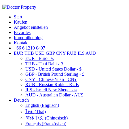
Start
Kaufen
Angebot einstellen
Favorites
Immobilienblog
Kontakt
+66 6 1210 0497
EUR
THB
USD
GBP
CNY
RUB
ILS
AUD
EUR - Euro - €
THB - Thai Baht - ฿
USD - United States Dollar - $
GBP - British Pound Sterling - £
CNY - Chinese Yuan - CN¥
RUB - Russian Ruble - RUB
ILS - Israeli New Sheqel - ₪
AUD - Australian Dollar - AU$
Deutsch
English
(
Englisch
)
ไทย
(
Thai
)
简体中文
(
Chinesisch
)
Français
(
Französisch
)