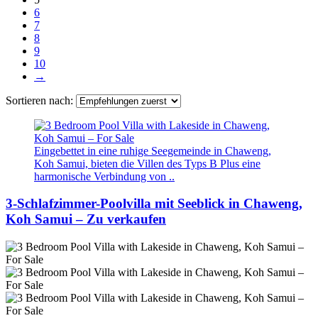
6
7
8
9
10
→
Sortieren nach:
Eingebettet in eine ruhige Seegemeinde in Chaweng,
Koh Samui, bieten die Villen des Typs B Plus eine
harmonische Verbindung von ..
3-Schlafzimmer-Poolvilla mit Seeblick in Chaweng,
Koh Samui – Zu verkaufen