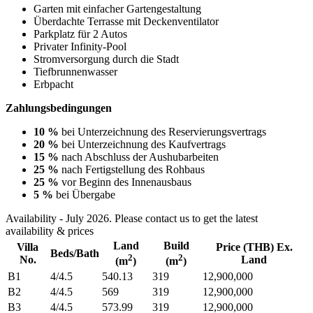
Garten mit einfacher Gartengestaltung
Überdachte Terrasse mit Deckenventilator
Parkplatz für 2 Autos
Privater Infinity-Pool
Stromversorgung durch die Stadt
Tiefbrunnenwasser
Erbpacht
Zahlungsbedingungen
10 %
bei Unterzeichnung des Reservierungsvertrags
20 %
bei Unterzeichnung des Kaufvertrags
15 %
nach Abschluss der Aushubarbeiten
25 %
nach Fertigstellung des Rohbaus
25 %
vor Beginn des Innenausbaus
5 %
bei Übergabe
Availability - July 2026. Please contact us to get the latest
availability & prices
Land
Build
Villa
Price (THB) Ex.
Beds/Bath
2
2
No.
Land
(m
)
(m
)
B1
4/4.5
540.13
319
12,900,000
B2
4/4.5
569
319
12,900,000
B3
4/4.5
573.99
319
12,900,000