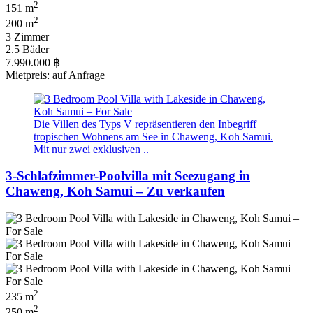
2
151 m
2
200 m
3 Zimmer
2.5 Bäder
7.990.000 ฿
Mietpreis: auf Anfrage
Die Villen des Typs V repräsentieren den Inbegriff
tropischen Wohnens am See in Chaweng, Koh Samui.
Mit nur zwei exklusiven ..
3-Schlafzimmer-Poolvilla mit Seezugang in
Chaweng, Koh Samui – Zu verkaufen
2
235 m
2
250 m