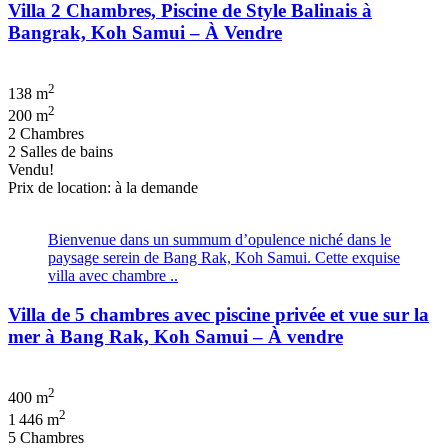
Villa 2 Chambres, Piscine de Style Balinais à
Bangrak, Koh Samui – À Vendre
2
138 m
2
200 m
2 Chambres
2 Salles de bains
Vendu!
Prix de location: à la demande
Bienvenue dans un summum d’opulence niché dans le
paysage serein de Bang Rak, Koh Samui. Cette exquise
villa avec chambre ..
Villa de 5 chambres avec piscine privée et vue sur la
mer à Bang Rak, Koh Samui – À vendre
2
400 m
2
1 446 m
5 Chambres