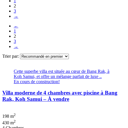
1
2
3
→
←
1
2
3
→
Trier par:
Cette superbe villa est située au cœur de Bang Rak, à
Koh Samui, et offre un mélange parfait de luxe ..
En cours de construction!
Villa moderne de 4 chambres avec piscine à Bang
Rak, Koh Samui – À vendre
2
198 m
2
430 m
4 Chambres