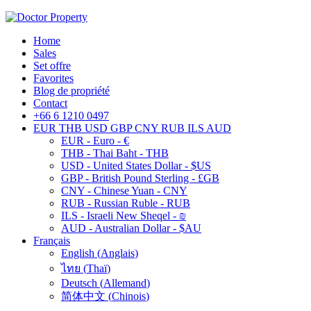
Home
Sales
Set offre
Favorites
Blog de propriété
Contact
+66 6 1210 0497
EUR
THB
USD
GBP
CNY
RUB
ILS
AUD
EUR - Euro - €
THB - Thai Baht - THB
USD - United States Dollar - $US
GBP - British Pound Sterling - £GB
CNY - Chinese Yuan - CNY
RUB - Russian Ruble - RUB
ILS - Israeli New Sheqel - ₪
AUD - Australian Dollar - $AU
Français
English
(
Anglais
)
ไทย
(
Thaï
)
Deutsch
(
Allemand
)
简体中文
(
Chinois
)