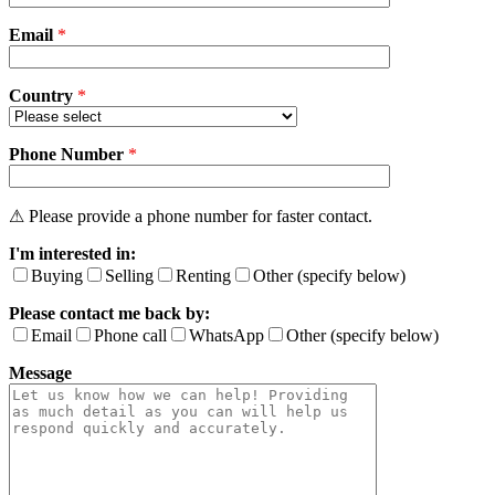
i
Email
l
*
l
e
z
Country
*
l
a
Phone Number
i
*
s
s
e
⚠ Please provide a phone number for faster contact.
r
I'm interested in:
c
e
Buying
Selling
Renting
Other (specify below)
c
Please contact me back by:
h
a
Email
Phone call
WhatsApp
Other (specify below)
m
Message
p
v
i
d
e
.