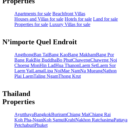
Properties
Apartments for sale
Beachfront Villas
Houses and Villas for sale
Hotels for sale
Land for sale
Properties for sale
Luxury Villas for sale
N’importe Quel Endroit
Angthong
Ban Tai
Bang Kao
Bang Makham
Bang Por
Bang Rak
Big Buddha
Bo Phut
Chaweng
Chaweng Noi
Choeng Mon
Hin Lad
Hua Thanon
Laem Set
Laem Sor
Laem Yai
Lamai
Lipa Noi
Mae Nam
Na Mueang
Nathon
Plai Laem
Taling Ngam
Thong Krut
Thailand
Properties
Ayutthaya
Bangkok
Buriram
Chiang Mai
Chiang Rai
Koh Pha-Ngan
Koh Samui
Krabi
Nakhon Ratchasima
Pattaya
Petchaburi
Phuket