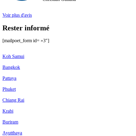
Voir plus d'avis
Rester informé
[mailpoet_form id= »3″]
Koh Samui
Bangkok
Pattaya
Phuket
Chiang Rai
Krabi
Buriram
Ayutthaya