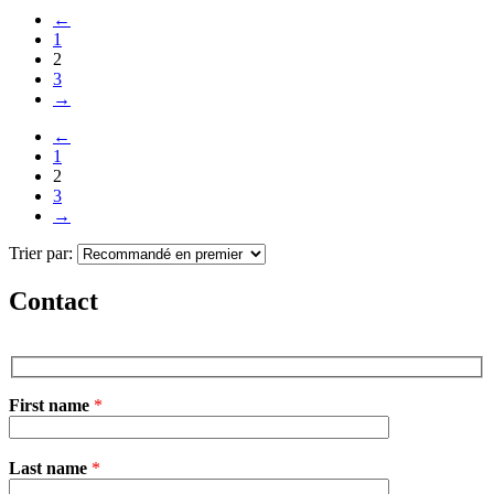
←
1
2
3
→
←
1
2
3
→
Trier par:
Contact
First name
*
V
Last name
*
e
u