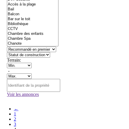
Terrain:
-
Voir les annonces
←
1
2
3