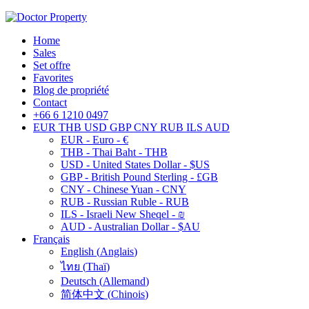
Home
Sales
Set offre
Favorites
Blog de propriété
Contact
+66 6 1210 0497
EUR
THB
USD
GBP
CNY
RUB
ILS
AUD
EUR - Euro - €
THB - Thai Baht - THB
USD - United States Dollar - $US
GBP - British Pound Sterling - £GB
CNY - Chinese Yuan - CNY
RUB - Russian Ruble - RUB
ILS - Israeli New Sheqel - ₪
AUD - Australian Dollar - $AU
Français
English
(
Anglais
)
ไทย
(
Thaï
)
Deutsch
(
Allemand
)
简体中文
(
Chinois
)