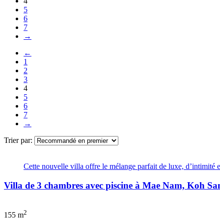
4
5
6
7
→
←
1
2
3
4
5
6
7
→
Trier par:
Cette nouvelle villa offre le mélange parfait de luxe, d’intimité 
Villa de 3 chambres avec piscine à Mae Nam, Koh Sa
2
155 m