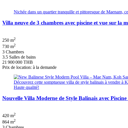
Nichée dans un quartier tranquille et pittoresque de Maenam, ce
Villa neuve de 3 chambres avec piscine et vue sur l
2
250 m
2
730 m
3 Chambres
3.5 Salles de bains
21 900 000 THB
Prix de location: à la demande
Découvrez cette somptueuse villa de style balinais à vendre à Ko
Haute qualité!
Nouvelle Villa Moderne de Style Balinais avec Pisc
2
420 m
2
864 m
3 Chambres