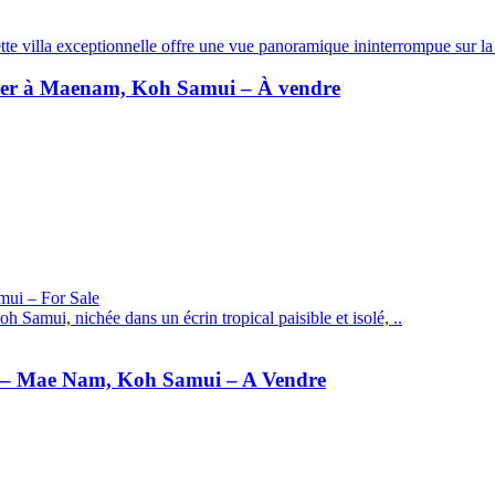
tte villa exceptionnelle offre une vue panoramique ininterrompue sur la 
a mer à Maenam, Koh Samui – À vendre
h Samui, nichée dans un écrin tropical paisible et isolé, ..
ine – Mae Nam, Koh Samui – A Vendre