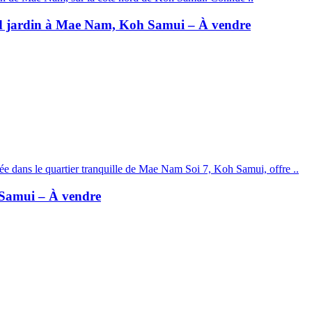
and jardin à Mae Nam, Koh Samui – À vendre
ée dans le quartier tranquille de Mae Nam Soi 7, Koh Samui, offre ..
 Samui – À vendre