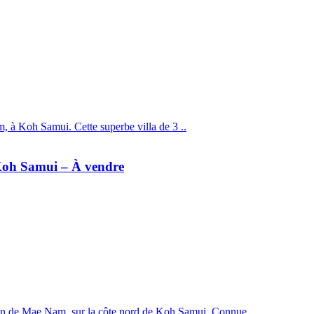
m, à Koh Samui. Cette superbe villa de 3 ..
 Koh Samui – À vendre
gion de Mae Nam, sur la côte nord de Koh Samui. Connue ..