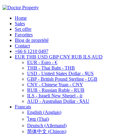
Home
Sales
Set offre
Favorites
Blog de propriété
Contact
+66 6 1210 0497
EUR
THB
USD
GBP
CNY
RUB
ILS
AUD
EUR - Euro - €
THB - Thai Baht - THB
USD - United States Dollar - $US
GBP - British Pound Sterling - £GB
CNY - Chinese Yuan - CNY
RUB - Russian Ruble - RUB
ILS - Israeli New Sheqel - ₪
AUD - Australian Dollar - $AU
Français
English
(
Anglais
)
ไทย
(
Thaï
)
Deutsch
(
Allemand
)
简体中文
(
Chinois
)