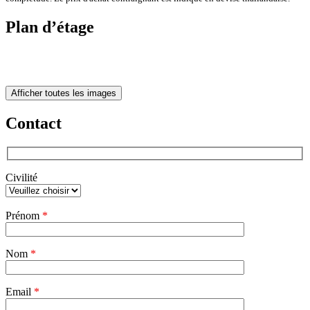
Plan d’étage
Afficher toutes les images
Contact
Civilité
Veuillez
Prénom
*
laisser
ce
champ
Nom
vide.
*
Email
*