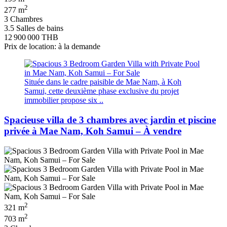
2
277 m
3 Chambres
3.5 Salles de bains
12 900 000 THB
Prix de location: à la demande
Située dans le cadre paisible de Mae Nam, à Koh
Samui, cette deuxième phase exclusive du projet
immobilier propose six ..
Spacieuse villa de 3 chambres avec jardin et piscine
privée à Mae Nam, Koh Samui – À vendre
2
321 m
2
703 m