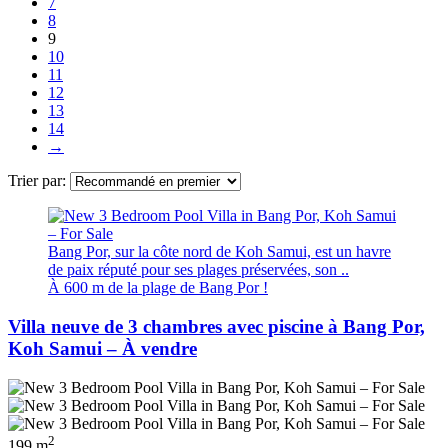
7
8
9
10
11
12
13
14
→
Trier par:
Bang Por, sur la côte nord de Koh Samui, est un havre
de paix réputé pour ses plages préservées, son ..
À 600 m de la plage de Bang Por !
Villa neuve de 3 chambres avec piscine à Bang Por,
Koh Samui – À vendre
2
199 m