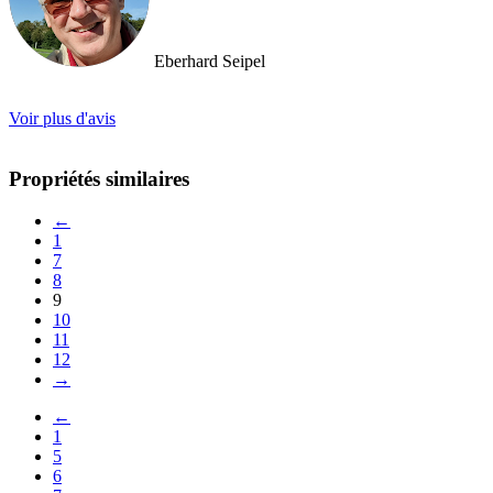
Eberhard Seipel
Voir plus d'avis
Propriétés similaires
←
1
7
8
9
10
11
12
→
←
1
5
6