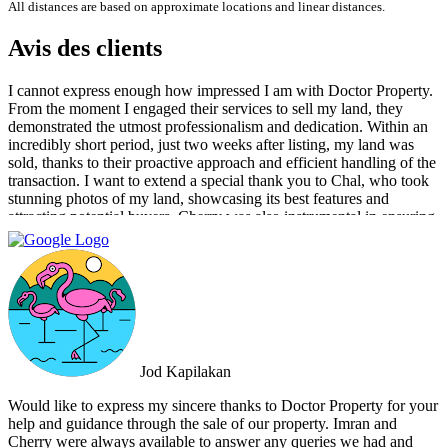
All distances are based on approximate locations and linear distances.
Avis des clients
I cannot express enough how impressed I am with Doctor Property.
From the moment I engaged their services to sell my land, they
demonstrated the utmost professionalism and dedication. Within an
incredibly short period, just two weeks after listing, my land was
sold, thanks to their proactive approach and efficient handling of the
transaction. I want to extend a special thank you to Chal, who took
stunning photos of my land, showcasing its best features and
attracting potential buyers. Cherry was also instrumental in ensuring
that the deal went through smoothly, providing invaluable support
and guidance every step of the way. What sets Doctor Property Real
Estate apart is their commitment to honesty and transparency.
Throughout the entire process, I felt well-informed and confident in
their abilities. Their team's attention to detail and personalized
approach made the selling experience stress-free and enjoyable. I
highly recommend Doctor Property Real Estate to anyone looking
for a real estate agency that goes above and beyond to deliver
Jod Kapilakan
outstanding results. Their professionalism, expertise, and exceptional
service make them the perfect choice for all your real estate needs.
Would like to express my sincere thanks to Doctor Property for your
help and guidance through the sale of our property. Imran and
Cherry were always available to answer any queries we had and