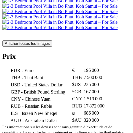
Afficher toutes les images
Prix
€
195 000
EUR
- Euro
THB
7 500 000
THB
- Thai Baht
$US
225 000
USD
- United States Dollar
£GB
167 000
GBP
- British Pound Sterling
CNY
1 519 000
CNY
- Chinese Yuan
RUB
17 872 000
RUB
- Russian Ruble
₪
686 000
ILS
- Israeli New Sheqel
$AU
320 000
AUD
- Australian Dollar
Les informations sur les devises sont sans garantie d’exactitude et de
complétude. Le prix d'achat contraignant est indiqué en devise thaïlandaise.