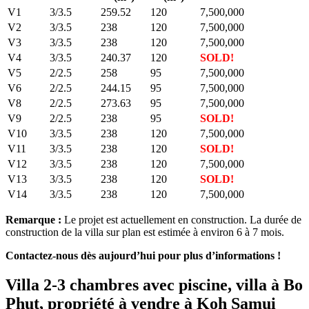
V1
3/3.5
259.52
120
7,500,000
V2
3/3.5
238
120
7,500,000
V3
3/3.5
238
120
7,500,000
V4
3/3.5
240.37
120
SOLD!
V5
2/2.5
258
95
7,500,000
V6
2/2.5
244.15
95
7,500,000
V8
2/2.5
273.63
95
7,500,000
V9
2/2.5
238
95
SOLD!
V10
3/3.5
238
120
7,500,000
V11
3/3.5
238
120
SOLD!
V12
3/3.5
238
120
7,500,000
V13
3/3.5
238
120
SOLD!
V14
3/3.5
238
120
7,500,000
Remarque :
Le projet est actuellement en construction. La durée de
construction de la villa sur plan est estimée à environ 6 à 7 mois.
Contactez-nous dès aujourd’hui pour plus d’informations !
Villa 2-3 chambres avec piscine, villa à Bo
Phut, propriété à vendre à Koh Samui