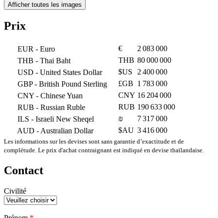
Afficher toutes les images
Prix
€
2 083 000
EUR
- Euro
THB
80 000 000
THB
- Thai Baht
$US
2 400 000
USD
- United States Dollar
£GB
1 783 000
GBP
- British Pound Sterling
CNY
16 204 000
CNY
- Chinese Yuan
RUB
190 633 000
RUB
- Russian Ruble
₪
7 317 000
ILS
- Israeli New Sheqel
$AU
3 416 000
AUD
- Australian Dollar
Les informations sur les devises sont sans garantie d’exactitude et de
complétude. Le prix d'achat contraignant est indiqué en devise thaïlandaise.
Contact
Civilité
Veuillez
Prénom
*