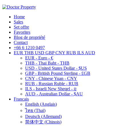
Home
Sales
Set offre
Favorites
Blog de propriété
Contact
+66 6 1210 0497
EUR
THB
USD
GBP
CNY
RUB
ILS
AUD
EUR - Euro - €
THB - Thai Baht - THB
USD - United States Dollar - $US
GBP - British Pound Sterling - £GB
CNY - Chinese Yuan - CNY
RUB - Russian Ruble - RUB
ILS - Israeli New Sheqel - ₪
AUD - Australian Dollar - $AU
Français
English
(
Anglais
)
ไทย
(
Thaï
)
Deutsch
(
Allemand
)
简体中文
(
Chinois
)