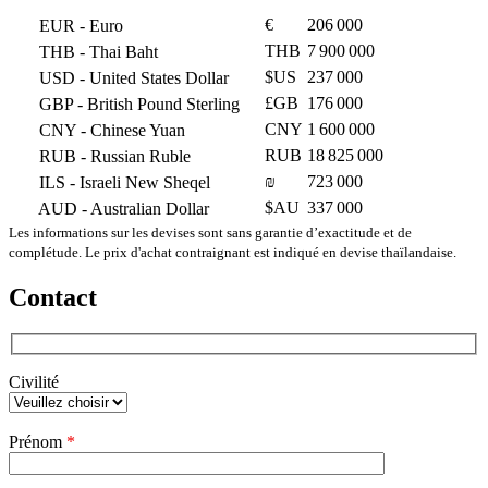
€
206 000
EUR
- Euro
THB
7 900 000
THB
- Thai Baht
$US
237 000
USD
- United States Dollar
£GB
176 000
GBP
- British Pound Sterling
CNY
1 600 000
CNY
- Chinese Yuan
RUB
18 825 000
RUB
- Russian Ruble
₪
723 000
ILS
- Israeli New Sheqel
$AU
337 000
AUD
- Australian Dollar
Les informations sur les devises sont sans garantie d’exactitude et de
complétude. Le prix d'achat contraignant est indiqué en devise thaïlandaise.
Contact
Civilité
Veuillez
Prénom
*
laisser
ce
champ