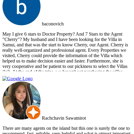
baconovich
May I give 6 stars to Doctor Property? And 7 Stars to the Agent
"Cherry"? My husband and I have been looking for the Villa in
Samui, and that was the start to know Cherry, our Agent. Cherry is
really well-organized and professional agent. Every Properties we
visited, Cherry could provide the information of the Villa which
helped us to make decision easier and faster. Furthermore, she is
very cooperative and be patient to our pickiness to select the Villas
(lol). At the end of the trips, we haven't yet purchasing the villas
from Cherry and Doctor Property. However, I get to know a new
friend and surely if we have a new plan for new property. Cherry
and Doctor Property will be one of our very first choice to contact.
Bella & Tom
Rachchavin Sawatnirot
There are many agents on the island but this one is surely the one to
recommend, fast, reliable, very helpful and what is utmost important