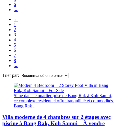
6
→
←
1
2
3
4
5
6
7
8
→
Trier par:
Situé dans le quartier prisé de Bang Rak à Koh Samui,
ce complexe résidentiel offre tranquillité et commodités.
Bang Rak ..
Villa moderne de 4 chambres sur 2 étages avec
piscine à Bang Rak, Koh Samui – À vendre