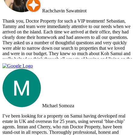
Rachchavin Sawatnirot
Thank you, Doctor Property for such a VIP treatment! Sebastian,
Tammy and team were immediately attentive to our needs when we
arrived on the island. Each time we arrived at their office, they had
clearly done their homework and had answers to all our questions.
They asked us a number of thoughtful questions and very quickly
were able to narrow down our search to properties that we loved
and were in our budget. They knew so much about Koh Samui and
really helped us think through all aspects of buying and living on the
island. They were tireless in their assistance and even picked us up
numerous times from our hotel to take us around to properties and
took us out to a beautiful lunch overlooking the island. If you are
looking for an intelligent, savvy, genuine set of people who truly
want to find the perfect house for you, I strongly suggest Doctor
Property. Note: the other two main agencies on the island we had
spoken to from the US and one of them totally blew us off when we
arrived on the island as they had other larger clients there at the time.
Michael Somoza
We were shocked that we would fly all the way there only to be
turned away and ignored when we arrived. The other agency set us
I’ve been looking for a property on Samui having developed real
up with a personal friend who didn’t even work for the agency.
estate in UK and overseas for 25 years, using several ‘blue-chip’
After this dismal experience with the two other agencies, we were
agents. Imran and Cherry, who run Doctor Property, have been
so happy to find Doctor Property.
stand-out in all respects. Thoroughly professional, honest and