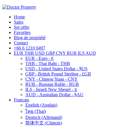
Home
Sales
Set offre
Favorites
Blog de propriété
Contact
+66 6 1210 0497
EUR
THB
USD
GBP
CNY
RUB
ILS
AUD
EUR - Euro - €
THB - Thai Baht - THB
USD - United States Dollar - $US
GBP - British Pound Sterling - £GB
CNY - Chinese Yuan - CNY
RUB - Russian Ruble - RUB
ILS - Israeli New Sheqel - ₪
AUD - Australian Dollar - $AU
Français
English
(
Anglais
)
ไทย
(
Thaï
)
Deutsch
(
Allemand
)
简体中文
(
Chinois
)