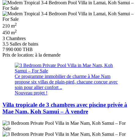
2
210 m
2
450 m
3 Chambres
3.5 Salles de bains
7 990 000 THB
Prix de location: à la demande
Ce programme immobilier de charme à Mae Nam
propose six villas de plain-pied, chacune conçue avec
soin pour allier confort ..
Nouveau projet !
Villa tropicale de 3 chambres avec piscine privée à
Mae Nam, Koh Samui – À vendre