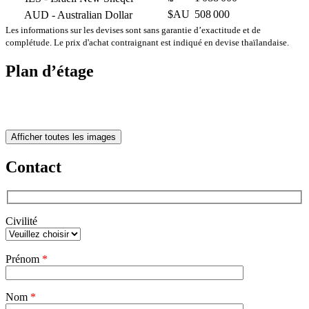
$AU
508 000
AUD
- Australian Dollar
Les informations sur les devises sont sans garantie d’exactitude et de
complétude. Le prix d'achat contraignant est indiqué en devise thaïlandaise.
Plan d’étage
Afficher toutes les images
Contact
Civilité
Veuillez
Prénom
*
laisser
ce
champ
Nom
vide.
*