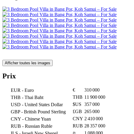
Afficher toutes les images
Prix
€
310 000
EUR
- Euro
THB
11 900 000
THB
- Thai Baht
$US
357 000
USD
- United States Dollar
£GB
265 000
GBP
- British Pound Sterling
CNY
2 410 000
CNY
- Chinese Yuan
RUB
28 357 000
RUB
- Russian Ruble
₪
1 088 000
ILS
- Israeli New Sheqel