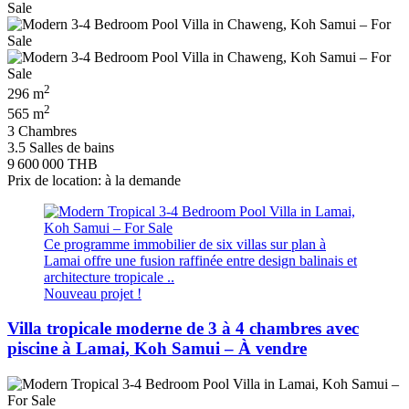
2
296 m
2
565 m
3 Chambres
3.5 Salles de bains
9 600 000 THB
Prix de location: à la demande
Ce programme immobilier de six villas sur plan à
Lamai offre une fusion raffinée entre design balinais et
architecture tropicale ..
Nouveau projet !
Villa tropicale moderne de 3 à 4 chambres avec
piscine à Lamai, Koh Samui – À vendre