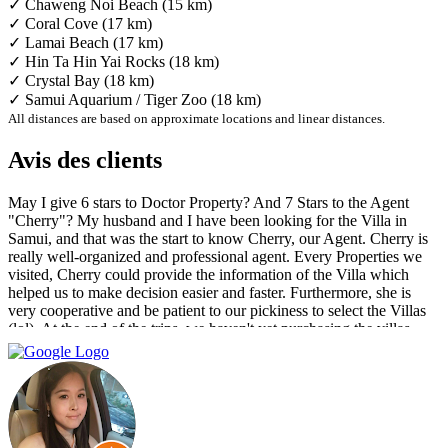
✓ Chaweng Noi Beach (15 km)
✓ Coral Cove (17 km)
✓ Lamai Beach (17 km)
✓ Hin Ta Hin Yai Rocks (18 km)
✓ Crystal Bay (18 km)
✓ Samui Aquarium / Tiger Zoo (18 km)
All distances are based on approximate locations and linear distances.
Avis des clients
May I give 6 stars to Doctor Property? And 7 Stars to the Agent
"Cherry"? My husband and I have been looking for the Villa in
Samui, and that was the start to know Cherry, our Agent. Cherry is
really well-organized and professional agent. Every Properties we
visited, Cherry could provide the information of the Villa which
helped us to make decision easier and faster. Furthermore, she is
very cooperative and be patient to our pickiness to select the Villas
(lol). At the end of the trips, we haven't yet purchasing the villas
from Cherry and Doctor Property. However, I get to know a new
friend and surely if we have a new plan for new property. Cherry
and Doctor Property will be one of our very first choice to contact.
Bella & Tom