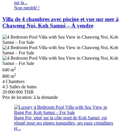
sur la ..
Non meublé !
Villa de 4 chambres avec piscine et vue sur mer à
Chaweng Noi, Koh Samui – À vendre
2
640 m
2
800 m
4 Chambres
4.5 Salles de bains
20 000 000 THB
Prix de location: à la demande
Bang Por, situé sur la côte nord de Koh Samui, est
réputé pour ses plages tranquilles, ses eaux cristallines
et ..