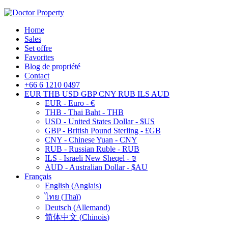
Home
Sales
Set offre
Favorites
Blog de propriété
Contact
+66 6 1210 0497
EUR
THB
USD
GBP
CNY
RUB
ILS
AUD
EUR - Euro - €
THB - Thai Baht - THB
USD - United States Dollar - $US
GBP - British Pound Sterling - £GB
CNY - Chinese Yuan - CNY
RUB - Russian Ruble - RUB
ILS - Israeli New Sheqel - ₪
AUD - Australian Dollar - $AU
Français
English
(
Anglais
)
ไทย
(
Thaï
)
Deutsch
(
Allemand
)
简体中文
(
Chinois
)