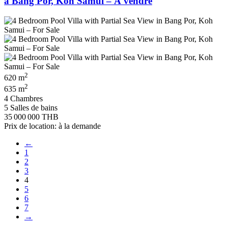
à Bang Por, Koh Samui – À vendre
2
620 m
2
635 m
4 Chambres
5 Salles de bains
35 000 000 THB
Prix de location: à la demande
←
1
2
3
4
5
6
7
→