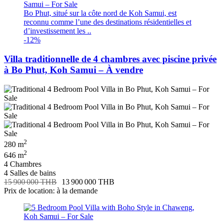
Bo Phut, situé sur la côte nord de Koh Samui, est
reconnu comme l’une des destinations résidentielles et
d’investissement les ..
-12%
Villa traditionnelle de 4 chambres avec piscine privée
à Bo Phut, Koh Samui – À vendre
2
280 m
2
646 m
4 Chambres
4 Salles de bains
15 900 000 THB
13 900 000 THB
Prix de location: à la demande