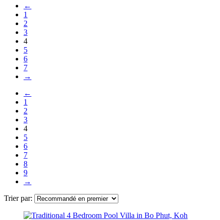
←
1
2
3
4
5
6
7
→
←
1
2
3
4
5
6
7
8
9
→
Trier par: