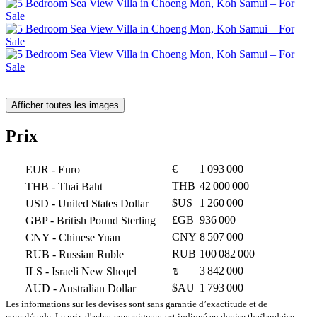
Afficher toutes les images
Prix
€
1 093 000
EUR
- Euro
THB
42 000 000
THB
- Thai Baht
$US
1 260 000
USD
- United States Dollar
£GB
936 000
GBP
- British Pound Sterling
CNY
8 507 000
CNY
- Chinese Yuan
RUB
100 082 000
RUB
- Russian Ruble
₪
3 842 000
ILS
- Israeli New Sheqel
$AU
1 793 000
AUD
- Australian Dollar
Les informations sur les devises sont sans garantie d’exactitude et de
complétude. Le prix d'achat contraignant est indiqué en devise thaïlandaise.