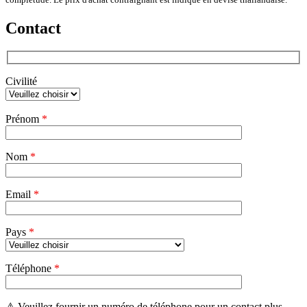
Contact
Civilité
Veuillez
Prénom
*
laisser
ce
champ
Nom
vide.
*
Email
*
Pays
*
Téléphone
*
⚠ Veuillez fournir un numéro de téléphone pour un contact plus