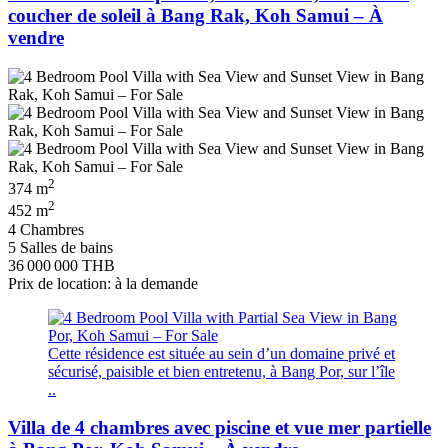
coucher de soleil à Bang Rak, Koh Samui – À
vendre
2
374 m
2
452 m
4 Chambres
5 Salles de bains
36 000 000 THB
Prix de location: à la demande
Cette résidence est située au sein d’un domaine privé et
sécurisé, paisible et bien entretenu, à Bang Por, sur l’île
..
Villa de 4 chambres avec piscine et vue mer partielle