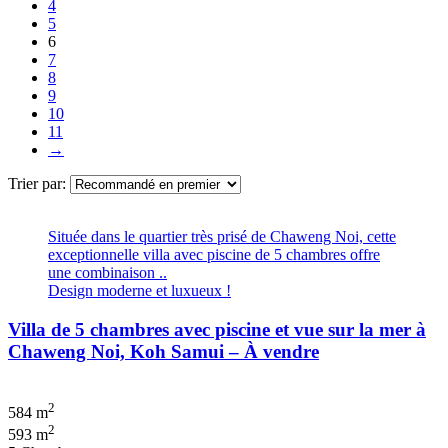
4
5
6
7
8
9
10
11
→
Trier par:
Située dans le quartier très prisé de Chaweng Noi, cette
exceptionnelle villa avec piscine de 5 chambres offre
une combinaison ..
Design moderne et luxueux !
Villa de 5 chambres avec piscine et vue sur la mer à
Chaweng Noi, Koh Samui – À vendre
2
584 m
2
593 m