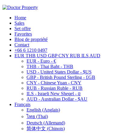
Home
Sales
Set offre
Favorites
Blog de propriété
Contact
+66 6 1210 0497
EUR
THB
USD
GBP
CNY
RUB
ILS
AUD
EUR - Euro - €
THB - Thai Baht - THB
USD - United States Dollar - $US
GBP - British Pound Sterling - £GB
CNY - Chinese Yuan - CNY
RUB - Russian Ruble - RUB
ILS - Israeli New Sheqel - ₪
AUD - Australian Dollar - $AU
Français
English
(
Anglais
)
ไทย
(
Thaï
)
Deutsch
(
Allemand
)
简体中文
(
Chinois
)