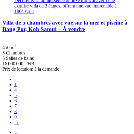
Découvrez la quintessence du luxe tropical avec cette
exquise villa de 3 étages, offrant une vue imprenable à
180° sur ..
Villa de 5 chambres avec vue sur la mer et piscine à
Bang Por, Koh Samui – À vendre
2
456 m
5 Chambres
5 Salles de bains
16 000 000 THB
Prix de location: à la demande
←
1
4
5
6
7
8
9
→
←