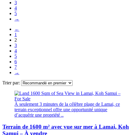
3
4
5
→
←
1
2
3
4
5
6
7
→
Trier par:
À seulement 3 minutes de la célèbre plage de Lamai, ce
terrain exceptionnel offre une opportunité unique
d’acquérir une propriété ..
Terrain de 1600 m² avec vue sur mer à Lamai, Koh
Samui – À vendre