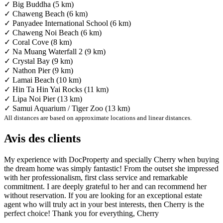
✓ Big Buddha (5 km)
✓ Chaweng Beach (6 km)
✓ Panyadee International School (6 km)
✓ Chaweng Noi Beach (6 km)
✓ Coral Cove (8 km)
✓ Na Muang Waterfall 2 (9 km)
✓ Crystal Bay (9 km)
✓ Nathon Pier (9 km)
✓ Lamai Beach (10 km)
✓ Hin Ta Hin Yai Rocks (11 km)
✓ Lipa Noi Pier (13 km)
✓ Samui Aquarium / Tiger Zoo (13 km)
All distances are based on approximate locations and linear distances.
Avis des clients
My experience with DocProperty and specially Cherry when buying
the dream home was simply fantastic! From the outset she impressed
with her professionalism, first class service and remarkable
commitment. I are deeply grateful to her and can recommend her
without reservation. If you are looking for an exceptional estate
agent who will truly act in your best interests, then Cherry is the
perfect choice! Thank you for everything, Cherry