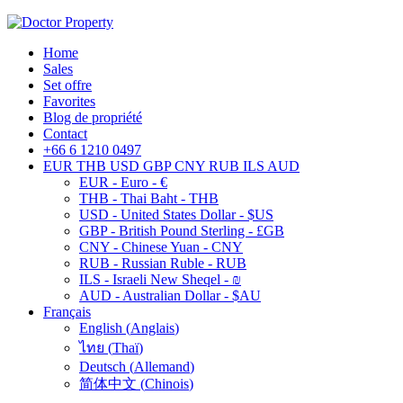
Home
Sales
Set offre
Favorites
Blog de propriété
Contact
+66 6 1210 0497
EUR
THB
USD
GBP
CNY
RUB
ILS
AUD
EUR - Euro - €
THB - Thai Baht - THB
USD - United States Dollar - $US
GBP - British Pound Sterling - £GB
CNY - Chinese Yuan - CNY
RUB - Russian Ruble - RUB
ILS - Israeli New Sheqel - ₪
AUD - Australian Dollar - $AU
Français
English
(
Anglais
)
ไทย
(
Thaï
)
Deutsch
(
Allemand
)
简体中文
(
Chinois
)