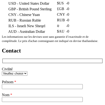
$US
-0
USD
- United States Dollar
£GB
-0
GBP
- British Pound Sterling
CNY
-0
CNY
- Chinese Yuan
RUB
-0
RUB
- Russian Ruble
₪
-0
ILS
- Israeli New Sheqel
$AU
-0
AUD
- Australian Dollar
Les informations sur les devises sont sans garantie d’exactitude et de
complétude. Le prix d'achat contraignant est indiqué en devise thaïlandaise.
Contact
Civilité
Veuillez
Prénom
*
laisser
ce
champ
Nom
vide.
*