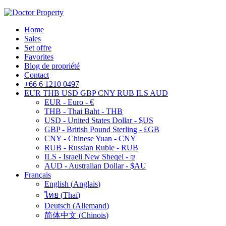
Home
Sales
Set offre
Favorites
Blog de propriété
Contact
+66 6 1210 0497
EUR
THB
USD
GBP
CNY
RUB
ILS
AUD
EUR - Euro - €
THB - Thai Baht - THB
USD - United States Dollar - $US
GBP - British Pound Sterling - £GB
CNY - Chinese Yuan - CNY
RUB - Russian Ruble - RUB
ILS - Israeli New Sheqel - ₪
AUD - Australian Dollar - $AU
Français
English
(
Anglais
)
ไทย
(
Thaï
)
Deutsch
(
Allemand
)
简体中文
(
Chinois
)