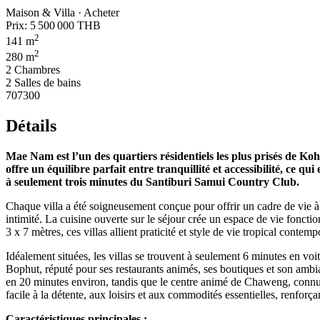
Maison & Villa · Acheter
Prix:
5 500 000 THB
2
141 m
2
280 m
2 Chambres
2 Salles de bains
707300
Détails
Mae Nam est l’un des quartiers résidentiels les plus prisés de K
offre un équilibre parfait entre tranquillité et accessibilité, ce q
à seulement trois minutes du Santiburi Samui Country Club.
Chaque villa a été soigneusement conçue pour offrir un cadre de vie à
intimité. La cuisine ouverte sur le séjour crée un espace de vie fonctio
3 x 7 mètres, ces villas allient praticité et style de vie tropical contemp
Idéalement situées, les villas se trouvent à seulement 6 minutes en voi
Bophut, réputé pour ses restaurants animés, ses boutiques et son ambia
en 20 minutes environ, tandis que le centre animé de Chaweng, connu p
facile à la détente, aux loisirs et aux commodités essentielles, renfor
Caractéristiques principales :