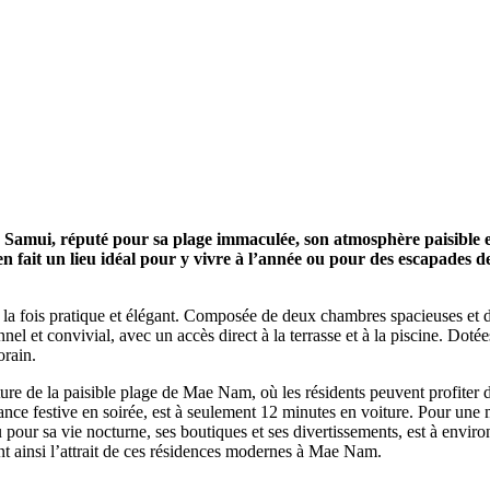
oh Samui, réputé pour sa plage immaculée, son atmosphère paisible 
ui en fait un lieu idéal pour y vivre à l’année ou pour des escapades 
 la fois pratique et élégant. Composée de deux chambres spacieuses et 
nnel et convivial, avec un accès direct à la terrasse et à la piscine. Do
orain.
ture de la paisible plage de Mae Nam, où les résidents peuvent profiter 
nce festive en soirée, est à seulement 12 minutes en voiture. Pour une m
our sa vie nocturne, ses boutiques et ses divertissements, est à enviro
çant ainsi l’attrait de ces résidences modernes à Mae Nam.