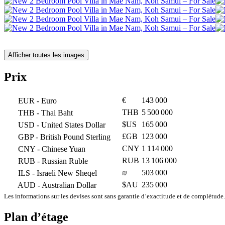
Afficher toutes les images
Prix
€
143 000
EUR
- Euro
THB
5 500 000
THB
- Thai Baht
$US
165 000
USD
- United States Dollar
£GB
123 000
GBP
- British Pound Sterling
CNY
1 114 000
CNY
- Chinese Yuan
RUB
13 106 000
RUB
- Russian Ruble
₪
503 000
ILS
- Israeli New Sheqel
$AU
235 000
AUD
- Australian Dollar
Les informations sur les devises sont sans garantie d’exactitude et de complétude.
Plan d’étage