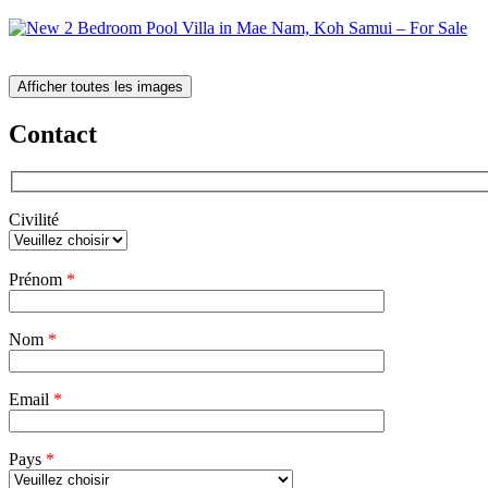
Afficher toutes les images
Contact
Civilité
Veuillez
Prénom
*
laisser
ce
champ
Nom
vide.
*
Email
*
Pays
*