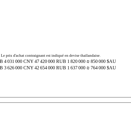
 Le prix d'achat contraignant est indiqué en devise thaïlandaise.
GB
4 031 000 CNY
47 420 000 RUB
1 820 000 ₪
850 000 $AU
GB
3 626 000 CNY
42 654 000 RUB
1 637 000 ₪
764 000 $AU