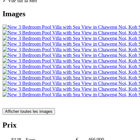
✓ Vue sur la Mer
Images
Afficher toutes les images
Prix
€
466 000
EUR
- Euro