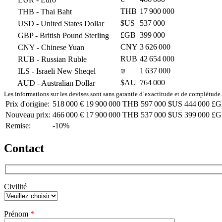
THB
17 900 000
THB
- Thai Baht
$US
537 000
USD
- United States Dollar
£GB
399 000
GBP
- British Pound Sterling
CNY
3 626 000
CNY
- Chinese Yuan
RUB
42 654 000
RUB
- Russian Ruble
₪
1 637 000
ILS
- Israeli New Sheqel
$AU
764 000
AUD
- Australian Dollar
Les informations sur les devises sont sans garantie d’exactitude et de complétude.
Prix d'origine:
518 000 €
19 900 000 THB
597 000 $US
444 000 £
Nouveau prix:
466 000 €
17 900 000 THB
537 000 $US
399 000 £
Remise:
-10%
Contact
Civilité
Veuillez
Prénom
*
laisser