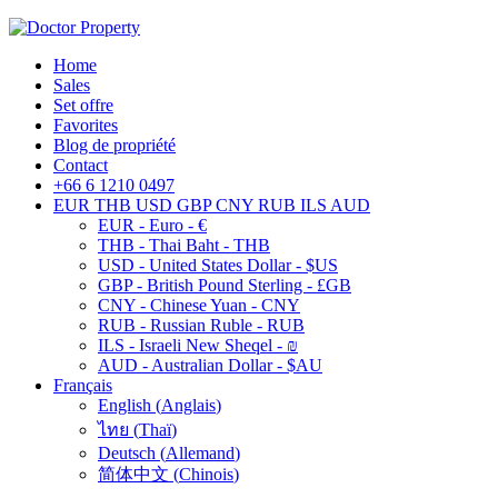
Home
Sales
Set offre
Favorites
Blog de propriété
Contact
+66 6 1210 0497
EUR
THB
USD
GBP
CNY
RUB
ILS
AUD
EUR - Euro - €
THB - Thai Baht - THB
USD - United States Dollar - $US
GBP - British Pound Sterling - £GB
CNY - Chinese Yuan - CNY
RUB - Russian Ruble - RUB
ILS - Israeli New Sheqel - ₪
AUD - Australian Dollar - $AU
Français
English
(
Anglais
)
ไทย
(
Thaï
)
Deutsch
(
Allemand
)
简体中文
(
Chinois
)