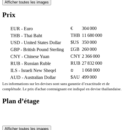
Afficher toutes les images
Prix
€
304 000
EUR
- Euro
THB
11 680 000
THB
- Thai Baht
$US
350 000
USD
- United States Dollar
£GB
260 000
GBP
- British Pound Sterling
CNY
2 366 000
CNY
- Chinese Yuan
RUB
27 832 000
RUB
- Russian Ruble
₪
1 068 000
ILS
- Israeli New Sheqel
$AU
499 000
AUD
- Australian Dollar
Les informations sur les devises sont sans garantie d’exactitude et de
complétude. Le prix d'achat contraignant est indiqué en devise thaïlandaise.
Plan d’étage
Afficher toutes les images