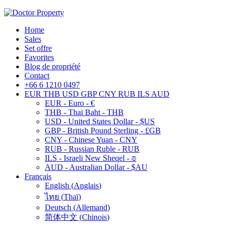
Home
Sales
Set offre
Favorites
Blog de propriété
Contact
+66 6 1210 0497
EUR
THB
USD
GBP
CNY
RUB
ILS
AUD
EUR - Euro - €
THB - Thai Baht - THB
USD - United States Dollar - $US
GBP - British Pound Sterling - £GB
CNY - Chinese Yuan - CNY
RUB - Russian Ruble - RUB
ILS - Israeli New Sheqel - ₪
AUD - Australian Dollar - $AU
Français
English
(
Anglais
)
ไทย
(
Thaï
)
Deutsch
(
Allemand
)
简体中文
(
Chinois
)