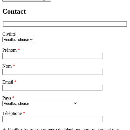
Contact
Civilité
Veuillez
Prénom
*
laisser
ce
champ
Nom
vide.
*
Email
*
Pays
*
Téléphone
*
⚠ Veuillez fournir un numéro de téléphone pour un contact plus