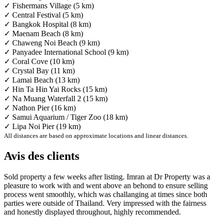
✓ Fishermans Village (5 km)
✓ Central Festival (5 km)
✓ Bangkok Hospital (8 km)
✓ Maenam Beach (8 km)
✓ Chaweng Noi Beach (9 km)
✓ Panyadee International School (9 km)
✓ Coral Cove (10 km)
✓ Crystal Bay (11 km)
✓ Lamai Beach (13 km)
✓ Hin Ta Hin Yai Rocks (15 km)
✓ Na Muang Waterfall 2 (15 km)
✓ Nathon Pier (16 km)
✓ Samui Aquarium / Tiger Zoo (18 km)
✓ Lipa Noi Pier (19 km)
All distances are based on approximate locations and linear distances.
Avis des clients
Sold property a few weeks after listing. Imran at Dr Property was a
pleasure to work with and went above an behond to ensure selling
process went smoothly, which was challanging at times since both
parties were outside of Thailand. Very impressed with the fairness
and honestly displayed throughout, highly recommended.