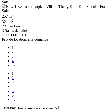
2
257 m
2
321 m
2 Chambres
3 Salles de bains
7 990 000 THB
Prix de location: à la demande
1
2
3
4
→
1
2
3
4
5
6
→
Trier par: