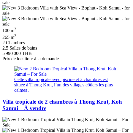
2
100 m
2
265 m
2 Chambres
2.5 Salles de bains
5 990 000 THB
Prix de location: à la demande
Cette villa tropicale avec piscine et 2 chambres est
située à Thong Krut, l’un des villages côtiers les plus
calmes ..
Villa tropicale de 2 chambres à Thong Krut, Koh
Samui – À vendre