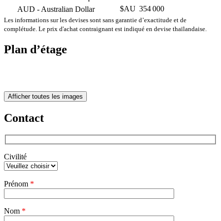
$AU
354 000
AUD
- Australian Dollar
Les informations sur les devises sont sans garantie d’exactitude et de
complétude. Le prix d'achat contraignant est indiqué en devise thaïlandaise.
Plan d’étage
Afficher toutes les images
Contact
Civilité
Veuillez
Prénom
*
laisser
ce
champ
Nom
vide.
*