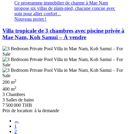
Ce programme immobilier de charme à Mae Nam
propose six villas de plain-pied, chacune conçue avec
soin pour allier confort ..
Nouveau projet !
Villa tropicale de 3 chambres avec piscine privée à
Mae Nam, Koh Samui – À vendre
2
200 m
2
400 m
3 Chambres
3 Salles de bains
7 500 000 THB
Prix de location: à la demande
←
1
2