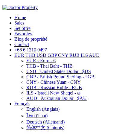
Home
Sales
Set offre
Favorites
Blog de propriété
Contact
+66 6 1210 0497
EUR
THB
USD
GBP
CNY
RUB
ILS
AUD
EUR - Euro - €
THB - Thai Baht - THB
USD - United States Dollar - $US
GBP - British Pound Sterling - £GB
CNY - Chinese Yuan - CNY
RUB - Russian Ruble - RUB
ILS - Israeli New Sheqel - ₪
AUD - Australian Dollar - $AU
Français
English
(
Anglais
)
ไทย
(
Thaï
)
Deutsch
(
Allemand
)
简体中文
(
Chinois
)