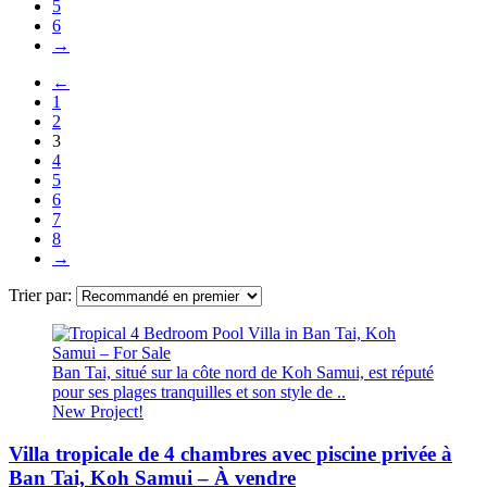
5
6
→
←
1
2
3
4
5
6
7
8
→
Trier par:
Ban Tai, situé sur la côte nord de Koh Samui, est réputé
pour ses plages tranquilles et son style de ..
New Project!
Villa tropicale de 4 chambres avec piscine privée à
Ban Tai, Koh Samui – À vendre