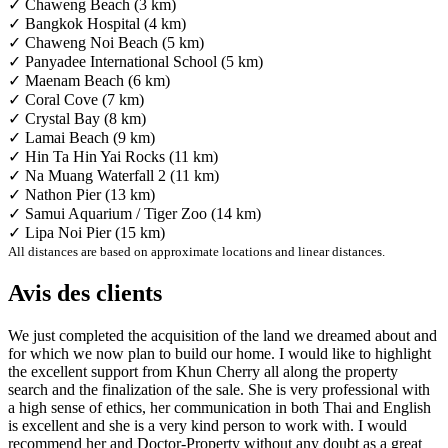
✓ Chaweng Beach (3 km)
✓ Bangkok Hospital (4 km)
✓ Chaweng Noi Beach (5 km)
✓ Panyadee International School (5 km)
✓ Maenam Beach (6 km)
✓ Coral Cove (7 km)
✓ Crystal Bay (8 km)
✓ Lamai Beach (9 km)
✓ Hin Ta Hin Yai Rocks (11 km)
✓ Na Muang Waterfall 2 (11 km)
✓ Nathon Pier (13 km)
✓ Samui Aquarium / Tiger Zoo (14 km)
✓ Lipa Noi Pier (15 km)
All distances are based on approximate locations and linear distances.
Avis des clients
We just completed the acquisition of the land we dreamed about and
for which we now plan to build our home. I would like to highlight
the excellent support from Khun Cherry all along the property
search and the finalization of the sale. She is very professional with
a high sense of ethics, her communication in both Thai and English
is excellent and she is a very kind person to work with. I would
recommend her and Doctor-Property without any doubt as a great