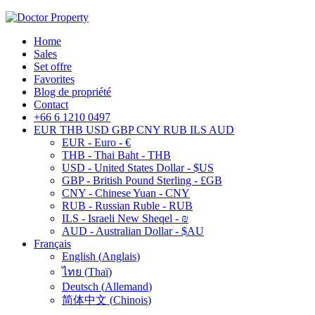
Home
Sales
Set offre
Favorites
Blog de propriété
Contact
+66 6 1210 0497
EUR
THB
USD
GBP
CNY
RUB
ILS
AUD
EUR - Euro - €
THB - Thai Baht - THB
USD - United States Dollar - $US
GBP - British Pound Sterling - £GB
CNY - Chinese Yuan - CNY
RUB - Russian Ruble - RUB
ILS - Israeli New Sheqel - ₪
AUD - Australian Dollar - $AU
Français
English
(
Anglais
)
ไทย
(
Thaï
)
Deutsch
(
Allemand
)
简体中文
(
Chinois
)