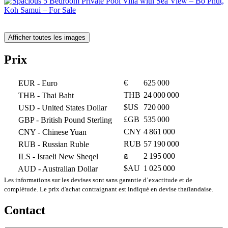
Afficher toutes les images
Prix
€
625 000
EUR
- Euro
THB
24 000 000
THB
- Thai Baht
$US
720 000
USD
- United States Dollar
£GB
535 000
GBP
- British Pound Sterling
CNY
4 861 000
CNY
- Chinese Yuan
RUB
57 190 000
RUB
- Russian Ruble
₪
2 195 000
ILS
- Israeli New Sheqel
$AU
1 025 000
AUD
- Australian Dollar
Les informations sur les devises sont sans garantie d’exactitude et de
complétude. Le prix d'achat contraignant est indiqué en devise thaïlandaise.
Contact