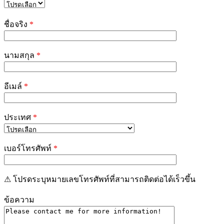
Please
leave
ชื่อจริง
*
this
field
empty.
นามสกุล
*
อีเมล์
*
ประเทศ
*
เบอร์โทรศัพท์
*
⚠ โปรดระบุหมายเลขโทรศัพท์ที่สามารถติดต่อได้เร็วขึ้น
ข้อความ