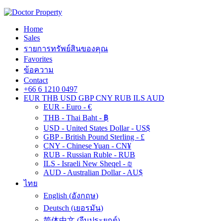
Home
Sales
รายการทรัพย์สินของคุณ
Favorites
ข้อความ
Contact
+66 6 1210 0497
EUR
THB
USD
GBP
CNY
RUB
ILS
AUD
EUR - Euro - €
THB - Thai Baht - ฿
USD - United States Dollar - US$
GBP - British Pound Sterling - £
CNY - Chinese Yuan - CN¥
RUB - Russian Ruble - RUB
ILS - Israeli New Sheqel - ₪
AUD - Australian Dollar - AU$
ไทย
English
(
อังกฤษ
)
Deutsch
(
เยอรมัน
)
简体中文
(
จีนประยุกต์
)