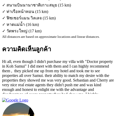
✓ สนามบินนานาชาติเกาะสมุย (15 km)
✓ ท่าเรือหน้าทอน (15 km)
✓ ฟิชเชอร์แมน วิลเลจ (15 km)
✓ หาดแม่น้ำ (16 km)
✓ วัดพระใหญ่ (17 km)
All distances are based on approximate locations and linear distances.
ความคิดเห็นลูกค้า
Hi all, even though I didn't purchase my villa with "Doctor property
in Koh Samui" I did meet with them and I can highly recommend
them , ‏ they picked me up from my hotel and took me to see
properties all over Samui. their ability to match my desire with the
properties they showed me was very good. Sebastian and Cherry are
very nice real estate agents they didn't push me and was kind
enough and honest to enlight me with the advantage and
disadvantage of every property they had show me. I highly
recommend them and I hope that we can do business in the future