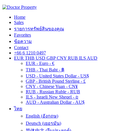
Home
Sales
รายการทรัพย์สินของคุณ
Favorites
ข้อความ
Contact
+66 6 1210 0497
EUR
THB
USD
GBP
CNY
RUB
ILS
AUD
EUR - Euro - €
THB - Thai Baht - ฿
USD - United States Dollar - US$
GBP - British Pound Sterling - £
CNY - Chinese Yuan - CN¥
RUB - Russian Ruble - RUB
ILS - Israeli New Sheqel - ₪
AUD - Australian Dollar - AU$
ไทย
English
(
อังกฤษ
)
Deutsch
(
เยอรมัน
)
简体中文
(
จีนประยุกต์
)