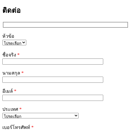
ติดต่อ
ห้วข้อ
Please
leave
ชื่อจริง
*
this
field
empty.
นามสกุล
*
อีเมล์
*
ประเทศ
*
เบอร์โทรศัพท์
*