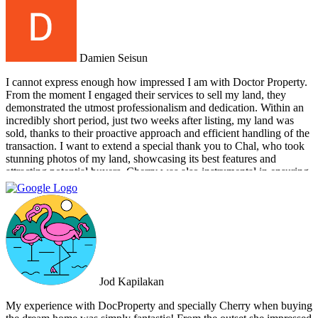
Damien Seisun
I cannot express enough how impressed I am with Doctor Property.
From the moment I engaged their services to sell my land, they
demonstrated the utmost professionalism and dedication. Within an
incredibly short period, just two weeks after listing, my land was
sold, thanks to their proactive approach and efficient handling of the
transaction. I want to extend a special thank you to Chal, who took
stunning photos of my land, showcasing its best features and
attracting potential buyers. Cherry was also instrumental in ensuring
that the deal went through smoothly, providing invaluable support
and guidance every step of the way. What sets Doctor Property Real
Estate apart is their commitment to honesty and transparency.
Throughout the entire process, I felt well-informed and confident in
their abilities. Their team's attention to detail and personalized
approach made the selling experience stress-free and enjoyable. I
highly recommend Doctor Property Real Estate to anyone looking
for a real estate agency that goes above and beyond to deliver
Jod Kapilakan
outstanding results. Their professionalism, expertise, and exceptional
service make them the perfect choice for all your real estate needs.
My experience with DocProperty and specially Cherry when buying