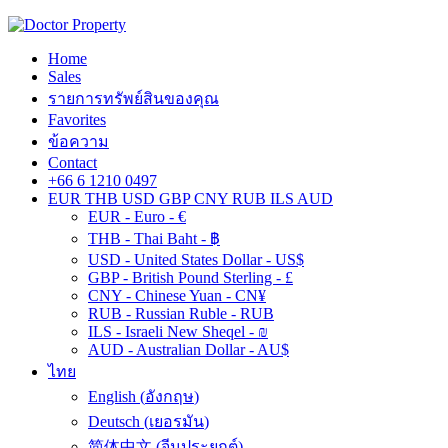
Home
Sales
รายการทรัพย์สินของคุณ
Favorites
ข้อความ
Contact
+66 6 1210 0497
EUR
THB
USD
GBP
CNY
RUB
ILS
AUD
EUR - Euro - €
THB - Thai Baht - ฿
USD - United States Dollar - US$
GBP - British Pound Sterling - £
CNY - Chinese Yuan - CN¥
RUB - Russian Ruble - RUB
ILS - Israeli New Sheqel - ₪
AUD - Australian Dollar - AU$
ไทย
English
(
อังกฤษ
)
Deutsch
(
เยอรมัน
)
简体中文
(
จีนประยุกต์
)