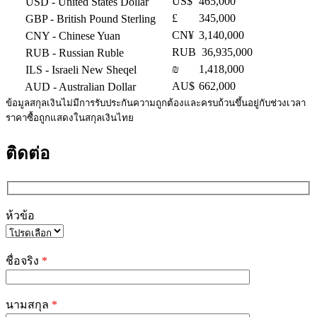
US$
465,000
USD
- United States Dollar
£
345,000
GBP
- British Pound Sterling
CN¥
3,140,000
CNY
- Chinese Yuan
RUB
36,935,000
RUB
- Russian Ruble
₪
1,418,000
ILS
- Israeli New Sheqel
AU$
662,000
AUD
- Australian Dollar
ข้อมูลสกุลเงินไม่มีการรับประกันความถูกต้องและครบถ้วนขึ้นอยู่กับช่วงเวลา
ราคาซื้อถูกแสดงในสกุลเงินไทย
ติดต่อ
ห้วข้อ
Please
leave
ชื่อจริง
*
this
field
empty.
นามสกุล
*