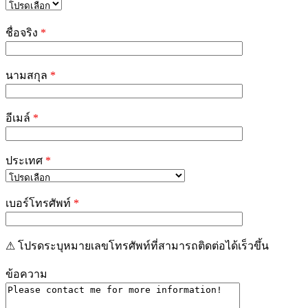
Please
leave
ชื่อจริง
*
this
field
empty.
นามสกุล
*
อีเมล์
*
ประเทศ
*
เบอร์โทรศัพท์
*
⚠ โปรดระบุหมายเลขโทรศัพท์ที่สามารถติดต่อได้เร็วขึ้น
ข้อความ