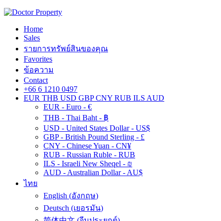
Home
Sales
รายการทรัพย์สินของคุณ
Favorites
ข้อความ
Contact
+66 6 1210 0497
EUR
THB
USD
GBP
CNY
RUB
ILS
AUD
EUR - Euro - €
THB - Thai Baht - ฿
USD - United States Dollar - US$
GBP - British Pound Sterling - £
CNY - Chinese Yuan - CN¥
RUB - Russian Ruble - RUB
ILS - Israeli New Sheqel - ₪
AUD - Australian Dollar - AU$
ไทย
English
(
อังกฤษ
)
Deutsch
(
เยอรมัน
)
简体中文
(
จีนประยุกต์
)