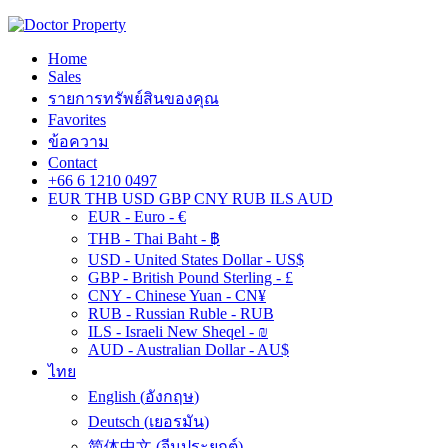
Home
Sales
รายการทรัพย์สินของคุณ
Favorites
ข้อความ
Contact
+66 6 1210 0497
EUR
THB
USD
GBP
CNY
RUB
ILS
AUD
EUR - Euro - €
THB - Thai Baht - ฿
USD - United States Dollar - US$
GBP - British Pound Sterling - £
CNY - Chinese Yuan - CN¥
RUB - Russian Ruble - RUB
ILS - Israeli New Sheqel - ₪
AUD - Australian Dollar - AU$
ไทย
English
(
อังกฤษ
)
Deutsch
(
เยอรมัน
)
简体中文
(
จีนประยุกต์
)