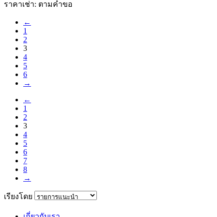
ราคาเช่า: ตามคําขอ
←
1
2
3
4
5
6
→
←
1
2
3
4
5
6
7
8
→
เรียงโดย
เกี่ยวกับเรา