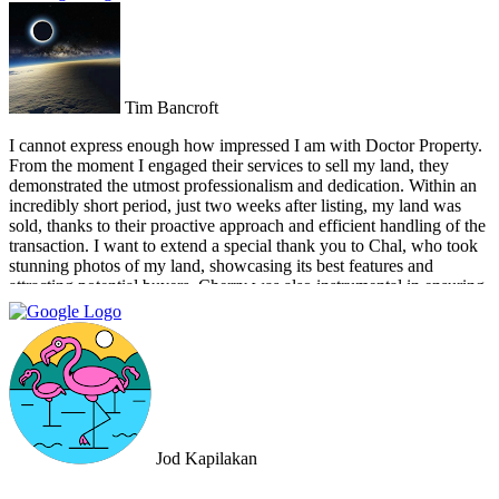
Tim Bancroft
I cannot express enough how impressed I am with Doctor Property.
From the moment I engaged their services to sell my land, they
demonstrated the utmost professionalism and dedication. Within an
incredibly short period, just two weeks after listing, my land was
sold, thanks to their proactive approach and efficient handling of the
transaction. I want to extend a special thank you to Chal, who took
stunning photos of my land, showcasing its best features and
attracting potential buyers. Cherry was also instrumental in ensuring
that the deal went through smoothly, providing invaluable support
and guidance every step of the way. What sets Doctor Property Real
Estate apart is their commitment to honesty and transparency.
Throughout the entire process, I felt well-informed and confident in
their abilities. Their team's attention to detail and personalized
approach made the selling experience stress-free and enjoyable. I
highly recommend Doctor Property Real Estate to anyone looking
for a real estate agency that goes above and beyond to deliver
Jod Kapilakan
outstanding results. Their professionalism, expertise, and exceptional
service make them the perfect choice for all your real estate needs.