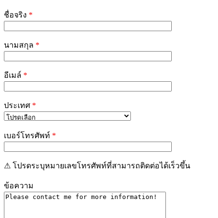
Please
leave
ชื่อจริง
*
this
field
empty.
นามสกุล
*
อีเมล์
*
ประเทศ
*
เบอร์โทรศัพท์
*
⚠ โปรดระบุหมายเลขโทรศัพท์ที่สามารถติดต่อได้เร็วขึ้น
ข้อความ