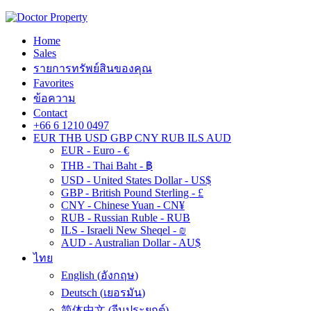
Home
Sales
รายการทรัพย์สินของคุณ
Favorites
ข้อความ
Contact
+66 6 1210 0497
EUR
THB
USD
GBP
CNY
RUB
ILS
AUD
EUR - Euro - €
THB - Thai Baht - ฿
USD - United States Dollar - US$
GBP - British Pound Sterling - £
CNY - Chinese Yuan - CN¥
RUB - Russian Ruble - RUB
ILS - Israeli New Sheqel - ₪
AUD - Australian Dollar - AU$
ไทย
English
(
อังกฤษ
)
Deutsch
(
เยอรมัน
)
简体中文
(
จีนประยุกต์
)