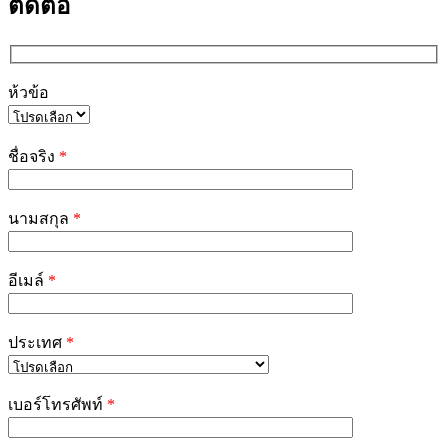
ติดต่อ
ห้วข้อ
Please
leave
ชื่อจริง
*
this
field
empty.
นามสกุล
*
อีเมล์
*
ประเทศ
*
เบอร์โทรศัพท์
*