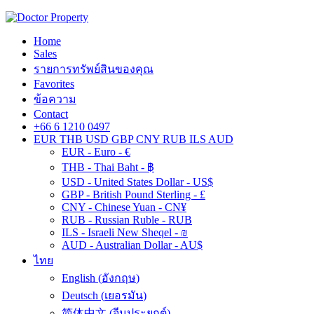
Home
Sales
รายการทรัพย์สินของคุณ
Favorites
ข้อความ
Contact
+66 6 1210 0497
EUR
THB
USD
GBP
CNY
RUB
ILS
AUD
EUR - Euro - €
THB - Thai Baht - ฿
USD - United States Dollar - US$
GBP - British Pound Sterling - £
CNY - Chinese Yuan - CN¥
RUB - Russian Ruble - RUB
ILS - Israeli New Sheqel - ₪
AUD - Australian Dollar - AU$
ไทย
English
(
อังกฤษ
)
Deutsch
(
เยอรมัน
)
简体中文
(
จีนประยุกต์
)