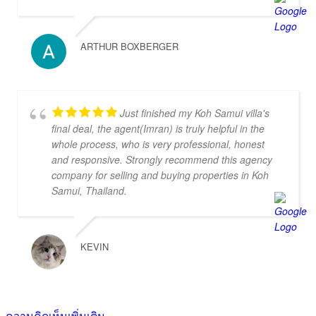
personal gave us always an secure feeling about
our decision, we never felt helpless what was an
argument for doctor-property and against the
ARTHUR BOXBERGER
others agencies in Thailand. We can highly
recommend the service and the beautiful buildings.
Just finished my Koh Samui villa's
final deal, the agent(Imran) is truly helpful in the
whole process, who is very professional, honest
and responsive. Strongly recommend this agency
company for selling and buying properties in Koh
Samui, Thailand.
KEVIN