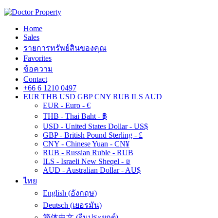
Home
Sales
รายการทรัพย์สินของคุณ
Favorites
ข้อความ
Contact
+66 6 1210 0497
EUR
THB
USD
GBP
CNY
RUB
ILS
AUD
EUR - Euro - €
THB - Thai Baht - ฿
USD - United States Dollar - US$
GBP - British Pound Sterling - £
CNY - Chinese Yuan - CN¥
RUB - Russian Ruble - RUB
ILS - Israeli New Sheqel - ₪
AUD - Australian Dollar - AU$
ไทย
English
(
อังกฤษ
)
Deutsch
(
เยอรมัน
)
简体中文
(
จีนประยุกต์
)