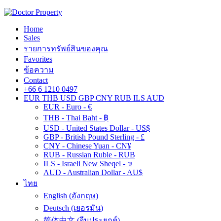
Home
Sales
รายการทรัพย์สินของคุณ
Favorites
ข้อความ
Contact
+66 6 1210 0497
EUR
THB
USD
GBP
CNY
RUB
ILS
AUD
EUR - Euro - €
THB - Thai Baht - ฿
USD - United States Dollar - US$
GBP - British Pound Sterling - £
CNY - Chinese Yuan - CN¥
RUB - Russian Ruble - RUB
ILS - Israeli New Sheqel - ₪
AUD - Australian Dollar - AU$
ไทย
English
(
อังกฤษ
)
Deutsch
(
เยอรมัน
)
简体中文
(
จีนประยุกต์
)