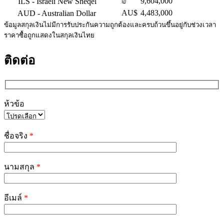
₪
9,604,000
ILS
- Israeli New Sheqel
AU$
4,483,000
AUD
- Australian Dollar
ข้อมูลสกุลเงินไม่มีการรับประกันความถูกต้องและครบถ้วนขึ้นอยู่กับช่วงเวลา
ราคาซื้อถูกแสดงในสกุลเงินไทย
ติดต่อ
ห้วข้อ
Please
leave
ชื่อจริง
*
this
field
empty.
นามสกุล
*
อีเมล์
*