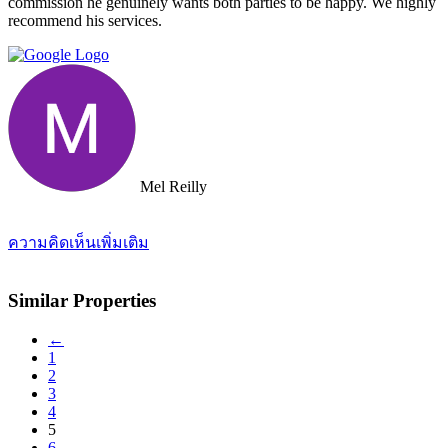
commission he genuinely wants both parties to be happy. We highly
recommend his services.
Mel Reilly
ความคิดเห็นเพิ่มเติม
Similar Properties
←
1
2
3
4
5
6