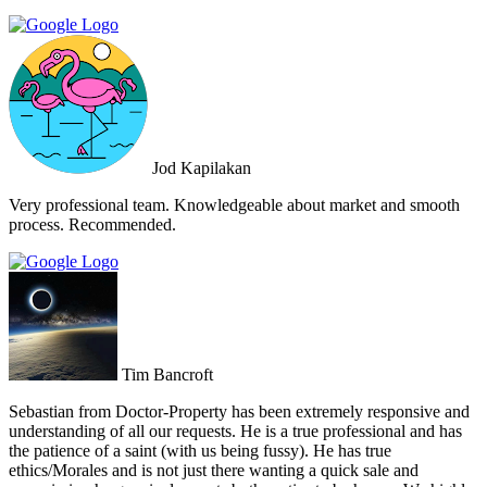
that the deal went through smoothly, providing invaluable support
and guidance every step of the way. What sets Doctor Property Real
Estate apart is their commitment to honesty and transparency.
Throughout the entire process, I felt well-informed and confident in
their abilities. Their team's attention to detail and personalized
approach made the selling experience stress-free and enjoyable. I
highly recommend Doctor Property Real Estate to anyone looking
for a real estate agency that goes above and beyond to deliver
Jod Kapilakan
outstanding results. Their professionalism, expertise, and exceptional
service make them the perfect choice for all your real estate needs.
Very professional team. Knowledgeable about market and smooth
process. Recommended.
Tim Bancroft
Sebastian from Doctor-Property has been extremely responsive and
understanding of all our requests. He is a true professional and has
the patience of a saint (with us being fussy). He has true
ethics/Morales and is not just there wanting a quick sale and