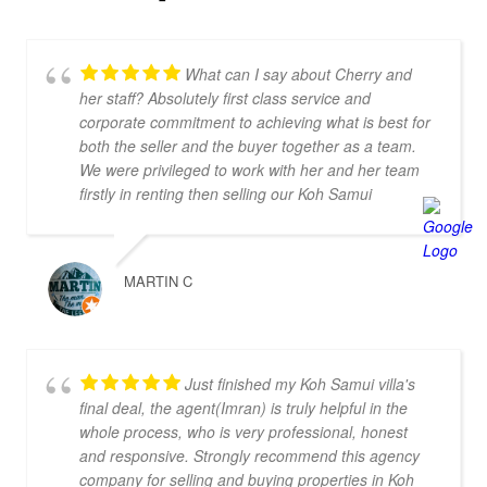
What can I say about Cherry and
her staff? Absolutely first class service and
corporate commitment to achieving what is best for
both the seller and the buyer together as a team.
We were privileged to work with her and her team
firstly in renting then selling our Koh Samui
property and we have never experienced from a
Realtor such dedication and support at every stage
of our journey. From the get-go we also listed with
MARTIN C
other agents on Samui who didn't raise a finger to
either promote the property unless a client
instigated a viewing. Dr Property from the start was
on our side and we felt part of a team. They
Just finished my Koh Samui villa's
constantly reviewed marketing, photography and
final deal, the agent(Imran) is truly helpful in the
even made regular visits to the property to suggest
whole process, who is very professional, honest
changes that may broaden the appeal to wider
and responsive. Strongly recommend this agency
markets. Our advice, if you want promotion not just
company for selling and buying properties in Koh
commission taking, go directly to Cherry and thank