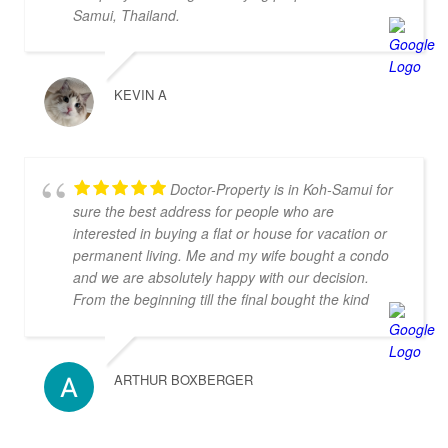
Samui, Thailand.
me later.
KEVIN A
Doctor-Property is in Koh-Samui for
sure the best address for people who are
interested in buying a flat or house for vacation or
permanent living. Me and my wife bought a condo
and we are absolutely happy with our decision.
From the beginning till the final bought the kind
personal gave us always an secure feeling about
our decision, we never felt helpless what was an
argument for doctor-property and against the
ARTHUR BOXBERGER
others agencies in Thailand. We can highly
recommend the service and the beautiful buildings.