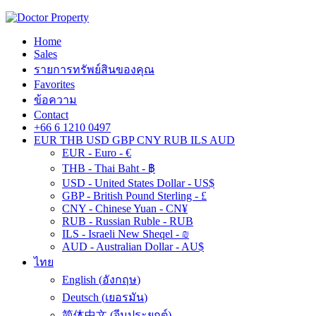
Home
Sales
รายการทรัพย์สินของคุณ
Favorites
ข้อความ
Contact
+66 6 1210 0497
EUR
THB
USD
GBP
CNY
RUB
ILS
AUD
EUR - Euro - €
THB - Thai Baht - ฿
USD - United States Dollar - US$
GBP - British Pound Sterling - £
CNY - Chinese Yuan - CN¥
RUB - Russian Ruble - RUB
ILS - Israeli New Sheqel - ₪
AUD - Australian Dollar - AU$
ไทย
English
(
อังกฤษ
)
Deutsch
(
เยอรมัน
)
简体中文
(
จีนประยุกต์
)