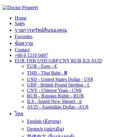
Home
Sales
รายการทรัพย์สินของคุณ
Favorites
ข้อความ
Contact
+66 6 1210 0497
EUR
THB
USD
GBP
CNY
RUB
ILS
AUD
EUR - Euro - €
THB - Thai Baht - ฿
USD - United States Dollar - US$
GBP - British Pound Sterling - £
CNY - Chinese Yuan - CN¥
RUB - Russian Ruble - RUB
ILS - Israeli New Sheqel - ₪
AUD - Australian Dollar - AU$
ไทย
English
(
อังกฤษ
)
Deutsch
(
เยอรมัน
)
简体中文
(
จีนประยุกต์
)