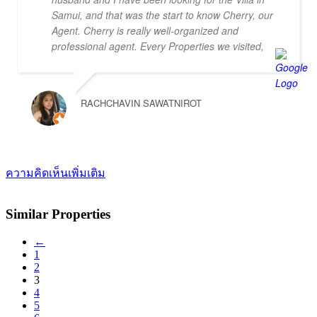
changes that may broaden the appeal to wider
Samui, and that was the start to know Cherry, our
markets. Our advice, if you want promotion not just
Agent. Cherry is really well-organized and
commission taking, go directly to Cherry and thank
professional agent. Every Properties we visited,
me later.
Cherry could provide the information of the Villa
which helped us to make decision easier and
faster. Furthermore, she is very cooperative and be
RACHCHAVIN SAWATNIROT
patient to our pickiness to select the Villas (lol). At
the end of the trips, we haven't yet purchasing the
villas from Cherry and Doctor Property. However, I
get to know a new friend and surely if we have a
new plan for new property. Cherry and Doctor
ความคิดเห็นเพิ่มเติม
Property will be one of our very first choice to
contact. Bella & Tom
Similar Properties
←
1
2
3
4
5