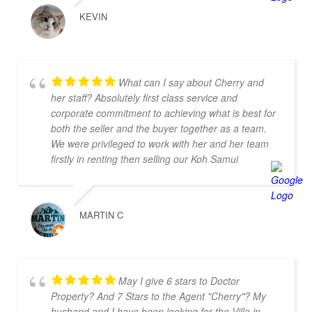
KEVIN
What can I say about Cherry and
her staff? Absolutely first class service and
corporate commitment to achieving what is best for
both the seller and the buyer together as a team.
We were privileged to work with her and her team
firstly in renting then selling our Koh Samui
property and we have never experienced from a
Realtor such dedication and support at every stage
of our journey. From the get-go we also listed with
MARTIN C
other agents on Samui who didn't raise a finger to
either promote the property unless a client
instigated a viewing. Dr Property from the start was
on our side and we felt part of a team. They
May I give 6 stars to Doctor
constantly reviewed marketing, photography and
Property? And 7 Stars to the Agent "Cherry"? My
even made regular visits to the property to suggest
husband and I have been looking for the Villa in