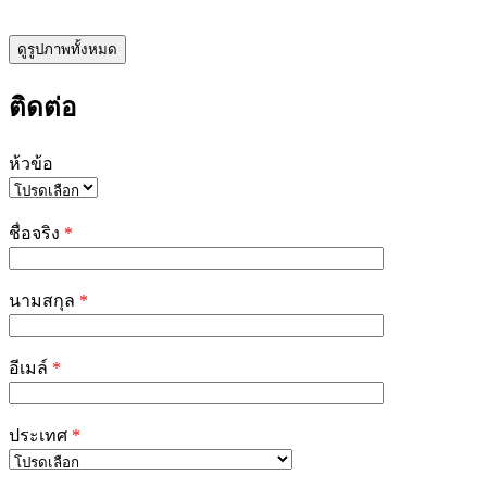
ดูรูปภาพทั้งหมด
ติดต่อ
ห้วข้อ
Please
leave
ชื่อจริง
*
this
field
empty.
นามสกุล
*
อีเมล์
*
ประเทศ
*