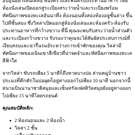
อบอุ่นอย่างล้นเหลือ ห้องครัวและพื้นที่รับประทานอาหาร โดย
ห้องนั่งเล่นเปิดออกสู่ระเบียงสระว่ายน้ำและระเบียงพร้อม
ทัศนียภาพของทะเลอันน่าทึ่ง ห้องนอนทั้งสองห้องอยู่ชั้นล่าง ขึ้น
ไปที่ชั้นสอง ซึ่งวิลล่าเปิดออกสู่ห้องนั่งเล่นและห้องครัว-ห้องรับ
ประทานอาหารที่กว้างขวาง ที่นี่ คุณจะพบกับสระว่ายน้ำส่วนตัว
และระเบียงกว้างขวาง รับรองว่าคุณจะได้สัมผัสประสบการณ์ที่
เงียบสงบและน่ารื่นรมย์ระหว่างการเข้าพักของคุณ วิลล่ามี
ทัศนียภาพของเนินเขาสีเขียวที่น่าจดจำและทัศนียภาพของทะเล
สีฟ้าใส
จากวิลล่า ขับรถเพียง 5 นาทีก็ถึงหาดบางปอ ส่วนหมู่บ้านชาว
ประมงที่คึกคักในบ่อผุดก็อยู่ห่างออกไปเพียง 10 นาที นอกจากนี้
สนามบินนานาชาติสมุยและเซ็นทรัลเฟสติวัลสมุยยังอยู่ห่างออก
ไปเพียง 15 นาทีโดยรถยนต์
คุณสมบัติหลัก:
2 ห้องนอนและ 2 ห้องน้ำ
วิลล่า 2 ชั้น