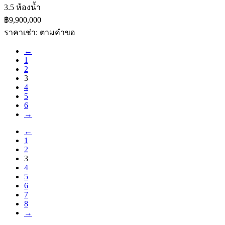
3.5 ห้องน้ำ
฿9,900,000
ราคาเช่า: ตามคําขอ
←
1
2
3
4
5
6
→
←
1
2
3
4
5
6
7
8
→