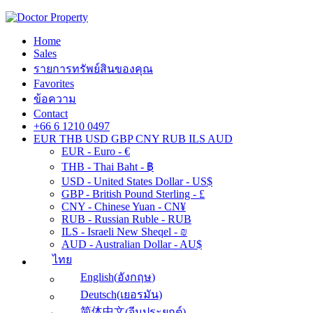
Home
Sales
รายการทรัพย์สินของคุณ
Favorites
ข้อความ
Contact
+66 6 1210 0497
EUR
THB
USD
GBP
CNY
RUB
ILS
AUD
EUR - Euro - €
THB - Thai Baht - ฿
USD - United States Dollar - US$
GBP - British Pound Sterling - £
CNY - Chinese Yuan - CN¥
RUB - Russian Ruble - RUB
ILS - Israeli New Sheqel - ₪
AUD - Australian Dollar - AU$
ไทย
English
(
อังกฤษ
)
Deutsch
(
เยอรมัน
)
简体中文
(
จีนประยุกต์
)