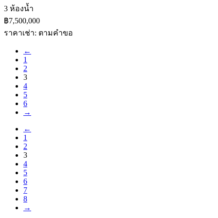
3 ห้องน้ำ
฿7,500,000
ราคาเช่า: ตามคําขอ
←
1
2
3
4
5
6
→
←
1
2
3
4
5
6
7
8
→