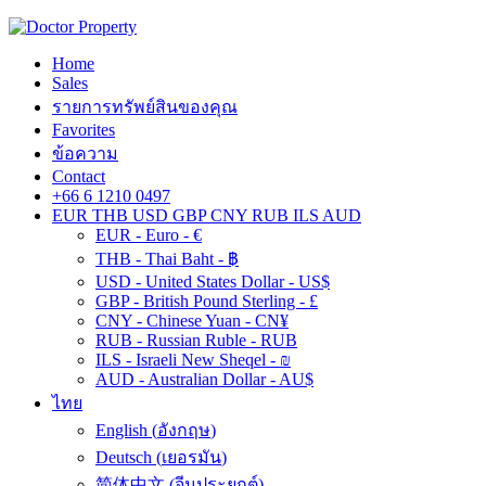
Home
Sales
รายการทรัพย์สินของคุณ
Favorites
ข้อความ
Contact
+66 6 1210 0497
EUR
THB
USD
GBP
CNY
RUB
ILS
AUD
EUR - Euro - €
THB - Thai Baht - ฿
USD - United States Dollar - US$
GBP - British Pound Sterling - £
CNY - Chinese Yuan - CN¥
RUB - Russian Ruble - RUB
ILS - Israeli New Sheqel - ₪
AUD - Australian Dollar - AU$
ไทย
English
(
อังกฤษ
)
Deutsch
(
เยอรมัน
)
简体中文
(
จีนประยุกต์
)