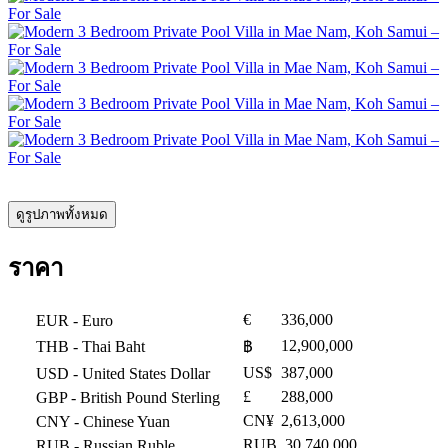
ดูรูปภาพทั้งหมด
ราคา
€
336,000
EUR
- Euro
12,900,000
THB
- Thai Baht
฿
US$
387,000
USD
- United States Dollar
£
288,000
GBP
- British Pound Sterling
CN¥
2,613,000
CNY
- Chinese Yuan
RUB
30,740,000
RUB
- Russian Ruble