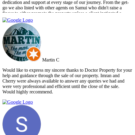
dedication and support at every stage of our journey. From the get-
go we also listed with other agents on Samui who didn't raise a
finger to either promote the property unless a client instigated a
viewing. Dr Property from the start was on our side and we felt part
of a team. They constantly reviewed marketing, photography and
even made regular visits to the property to suggest changes that may
broaden the appeal to wider markets. Our advice, if you want
promotion not just commission taking, go directly to Cherry and
thank me later.
Martin C
Would like to express my sincere thanks to Doctor Property for your
help and guidance through the sale of our property. Imran and
Cherry were always available to answer any queries we had and
were very professional and efficient until the close of the sale.
Would highly recommend.