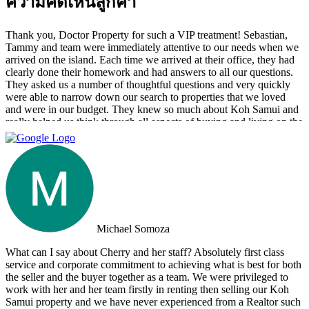
ความคิดเห็นลูกค้า
Thank you, Doctor Property for such a VIP treatment! Sebastian,
Tammy and team were immediately attentive to our needs when we
arrived on the island. Each time we arrived at their office, they had
clearly done their homework and had answers to all our questions.
They asked us a number of thoughtful questions and very quickly
were able to narrow down our search to properties that we loved
and were in our budget. They knew so much about Koh Samui and
really helped us think through all aspects of buying and living on the
island. They were tireless in their assistance and even picked us up
numerous times from our hotel to take us around to properties and
took us out to a beautiful lunch overlooking the island. If you are
looking for an intelligent, savvy, genuine set of people who truly
want to find the perfect house for you, I strongly suggest Doctor
Property. Note: the other two main agencies on the island we had
spoken to from the US and one of them totally blew us off when we
arrived on the island as they had other larger clients there at the time.
Michael Somoza
We were shocked that we would fly all the way there only to be
turned away and ignored when we arrived. The other agency set us
What can I say about Cherry and her staff? Absolutely first class
up with a personal friend who didn’t even work for the agency.
service and corporate commitment to achieving what is best for both
After this dismal experience with the two other agencies, we were
the seller and the buyer together as a team. We were privileged to
so happy to find Doctor Property.
work with her and her team firstly in renting then selling our Koh
Samui property and we have never experienced from a Realtor such