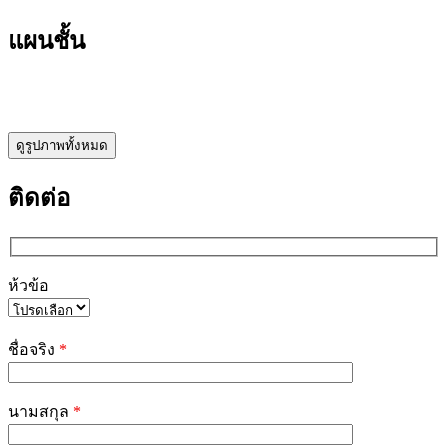
แผนชั้น
ดูรูปภาพทั้งหมด
ติดต่อ
ห้วข้อ
Please
leave
ชื่อจริง
*
this
field
empty.
นามสกุล
*