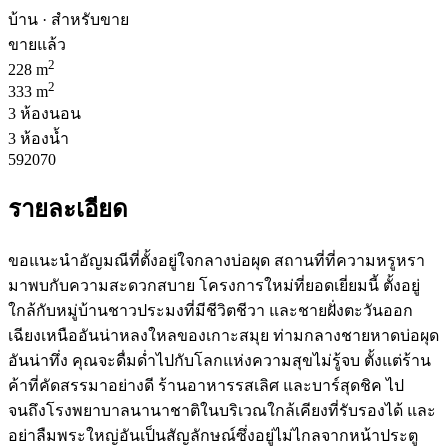
บ้าน · สำหรับขาย
ขายแล้ว
2
228 m
2
333 m
3 ห้องนอน
3 ห้องน้ำ
592070
รายละเอียด
ขอแนะนำอัญมณีที่ตั้งอยู่ใจกลางบ่อผุด สถานที่ที่ความหรูหรา
มาพบกับความสะดวกสบาย โครงการใหม่ที่ยอดเยี่ยมนี้ ตั้งอยู่
ใกล้กับหมู่บ้านชาวประมงที่มีชีวิตชีวา และชายฝั่งตะวันออก
เฉียงเหนืออันน่าหลงใหลของเกาะสมุย ท่ามกลางชายหาดบ่อผุด
อันน่าทึ่ง คุณจะดื่มด่ำไปกับโลกแห่งความสุขไม่รู้จบ ตั้งแต่ร้าน
ค้าที่คัดสรรมาอย่างดี ร้านอาหารรสเลิศ และบาร์สุดชิค ไป
จนถึงโรงพยาบาลนานาชาติในบริเวณใกล้เคียงที่รับรองได้ และ
อย่าลืมพระใหญ่อันเป็นสัญลักษณ์ซึ่งอยู่ไม่ไกลจากหน้าประตู