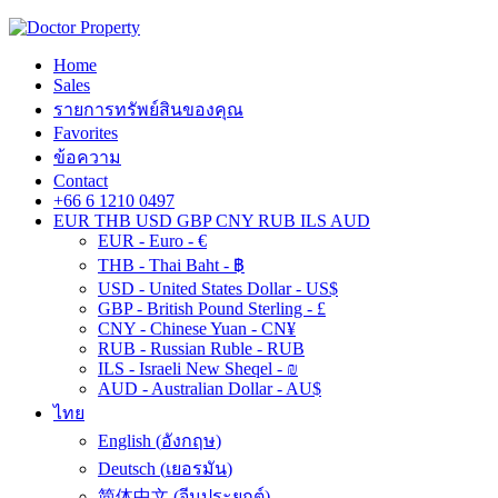
Home
Sales
รายการทรัพย์สินของคุณ
Favorites
ข้อความ
Contact
+66 6 1210 0497
EUR
THB
USD
GBP
CNY
RUB
ILS
AUD
EUR - Euro - €
THB - Thai Baht - ฿
USD - United States Dollar - US$
GBP - British Pound Sterling - £
CNY - Chinese Yuan - CN¥
RUB - Russian Ruble - RUB
ILS - Israeli New Sheqel - ₪
AUD - Australian Dollar - AU$
ไทย
English
(
อังกฤษ
)
Deutsch
(
เยอรมัน
)
简体中文
(
จีนประยุกต์
)