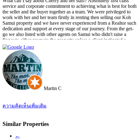
What can I say about Cherry and her staff? Absolutely first class
service and corporate commitment to achieving what is best for both
the seller and the buyer together as a team. We were privileged to
work with her and her team firstly in renting then selling our Koh
Samui property and we have never experienced from a Realtor such
dedication and support at every stage of our journey. From the get-
go we also listed with other agents on Samui who didn't raise a
finger to either promote the property unless a client instigated a
viewing. Dr Property from the start was on our side and we felt part
of a team. They constantly reviewed marketing, photography and
even made regular visits to the property to suggest changes that may
broaden the appeal to wider markets. Our advice, if you want
promotion not just commission taking, go directly to Cherry and
thank me later.
Martin C
ความคิดเห็นเพิ่มเติม
Similar Properties
←