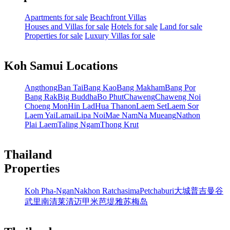
Apartments for sale
Beachfront Villas
Houses and Villas for sale
Hotels for sale
Land for sale
Properties for sale
Luxury Villas for sale
Koh Samui Locations
Angthong
Ban Tai
Bang Kao
Bang Makham
Bang Por
Bang Rak
Big Buddha
Bo Phut
Chaweng
Chaweng Noi
Choeng Mon
Hin Lad
Hua Thanon
Laem Set
Laem Sor
Laem Yai
Lamai
Lipa Noi
Mae Nam
Na Mueang
Nathon
Plai Laem
Taling Ngam
Thong Krut
Thailand
Properties
Koh Pha-Ngan
Nakhon Ratchasima
Petchaburi
大城
普吉
曼谷
武里南
清莱
清迈
甲米
芭堤雅
苏梅岛