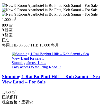
2
1,000 m
2
800 m
9 卧室
9 浴室
已售
每周
THB 3,750
/
THB 15,000
每月
Stunning almost 1 ra ..
Easy access to the Ring Road!!!
Stunning 1 Rai Bo Phut Hills – Koh Samui – Sea
View Land – For Sale
2
1,458 m
已被预订
租金价格：应要求