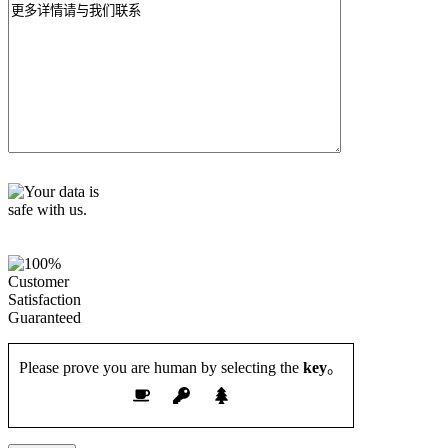
p
t
y
.
Please prove you are human by selecting the
key
。