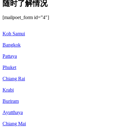
随时了解情况
[mailpoet_form id=”4″]
Koh Samui
Bangkok
Pattaya
Phuket
Chiang Rai
Krabi
Buriram
Ayutthaya
Chiang Mai