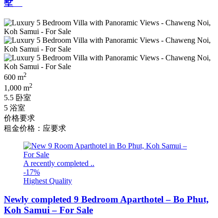
墅
2
600 m
2
1,000 m
5.5 卧室
5 浴室
价格要求
租金价格：应要求
A recently completed ..
-17%
Highest Quality
Newly completed 9 Bedroom Aparthotel – Bo Phut,
Koh Samui – For Sale