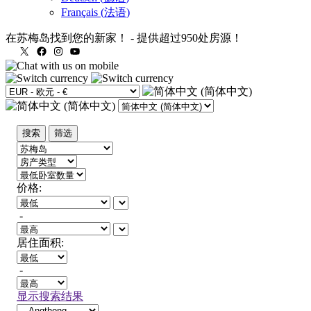
Français
(
法语
)
在苏梅岛找到您的新家！
-
提供超过950处房源！
X
Facebook
Instagram
YouTube
搜索
筛选
价格:
-
居住面积:
-
显示搜索结果