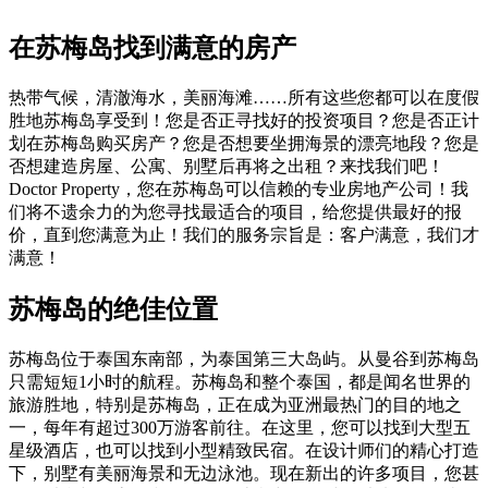
在苏梅岛找到满意的房产
热带气候，清澈海水，美丽海滩……所有这些您都可以在度假
胜地苏梅岛享受到！您是否正寻找好的投资项目？您是否正计
划在苏梅岛购买房产？您是否想要坐拥海景的漂亮地段？您是
否想建造房屋、公寓、别墅后再将之出租？来找我们吧！
Doctor Property，您在苏梅岛可以信赖的专业房地产公司！我
们将不遗余力的为您寻找最适合的项目，给您提供最好的报
价，直到您满意为止！我们的服务宗旨是：客户满意，我们才
满意！
苏梅岛的绝佳位置
苏梅岛位于泰国东南部，为泰国第三大岛屿。从曼谷到苏梅岛
只需短短1小时的航程。苏梅岛和整个泰国，都是闻名世界的
旅游胜地，特别是苏梅岛，正在成为亚洲最热门的目的地之
一，每年有超过300万游客前往。在这里，您可以找到大型五
星级酒店，也可以找到小型精致民宿。在设计师们的精心打造
下，别墅有美丽海景和无边泳池。现在新出的许多项目，您甚