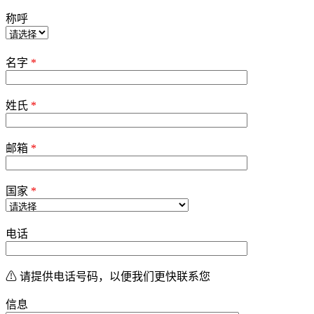
称呼
P
l
名字
*
e
a
s
姓氏
*
e
l
e
邮箱
a
*
v
e
t
国家
*
h
i
s
电话
f
i
e
l
⚠ 请提供电话号码，以便我们更快联系您
d
e
信息
m