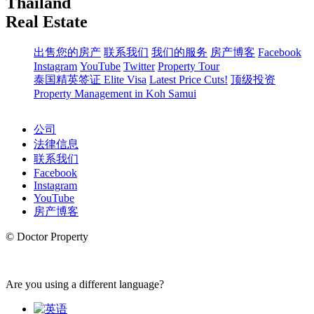
Thailand
Real Estate
出售您的房产
联系我们
我们的服务
房产博客
Facebook
Instagram
YouTube
Twitter
Property Tour
泰国精英签证 Elite Visa
Latest Price Cuts!
顶级投资
Property Management in Koh Samui
公司
法律信息
联系我们
Facebook
Instagram
YouTube
房产博客
© Doctor Property
Are you using a different language?