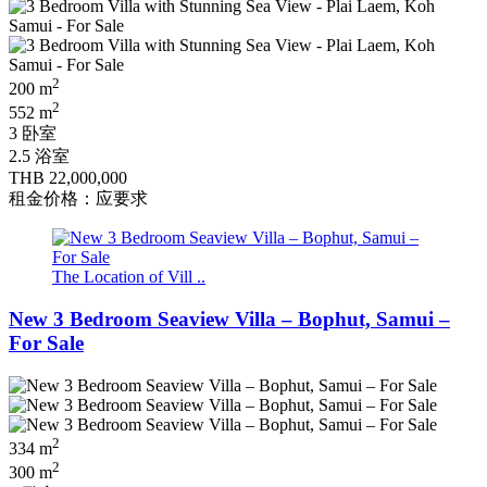
2
200 m
2
552 m
3 卧室
2.5 浴室
THB 22,000,000
租金价格：应要求
The Location of Vill ..
New 3 Bedroom Seaview Villa – Bophut, Samui –
For Sale
2
334 m
2
300 m