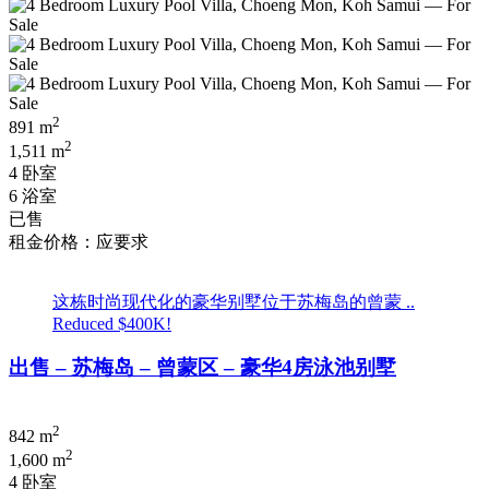
2
891 m
2
1,511 m
4 卧室
6 浴室
已售
租金价格：应要求
这栋时尚现代化的豪华别墅位于苏梅岛的曾蒙 ..
Reduced $400K!
出售 – 苏梅岛 – 曾蒙区 – 豪华4房泳池别墅
2
842 m
2
1,600 m
4 卧室