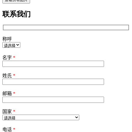
联系我们
称呼
Please
leave
名字
*
this
field
empty.
姓氏
*
邮箱
*
国家
*
电话
*