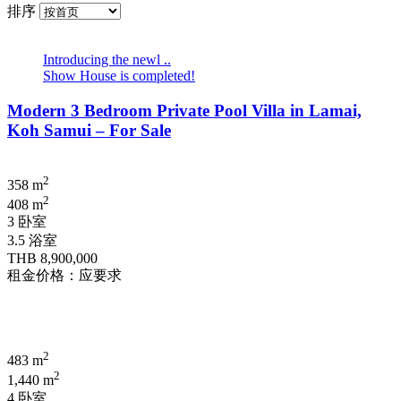
排序
Introducing the newl ..
Show House is completed!
Modern 3 Bedroom Private Pool Villa in Lamai,
Koh Samui – For Sale
2
358 m
2
408 m
3 卧室
3.5 浴室
THB 8,900,000
租金价格：应要求
2
483 m
2
1,440 m
4 卧室