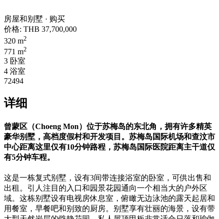
房屋和别墅 · 购买
价格:
THB 37,700,000
2
320 m
2
771 m
3 卧室
4 浴室
72494
详细
曾蒙区（
Choeng Mon
）位于苏梅岛的东北角，拥有许多精英
豪华别墅，高档度假村和开发项目。苏梅岛国际机场和查汶市
中心距离这里仅有
10
分钟路程，苏梅岛国际医院距离主干道仅
有
5
分钟车程。
这是一栋复式别墅，设有3间带连接浴室的卧室，可供出售和
出租。引人注目的入口和园景花园通向一个相当大的户外区
域。这栋别墅设有电视房休息室，俯瞰无边泳池的露天起居和
用餐室，早餐吧和别致的厨房。别墅享有壮丽的海景，设有带
大型天然岩层的僻静花园。私人屋顶甲板非常适合日落和瑜伽