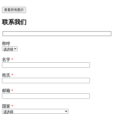
查看所有图片
联系我们
称呼
Please
leave
名字
*
this
field
empty.
姓氏
*
邮箱
*
国家
*