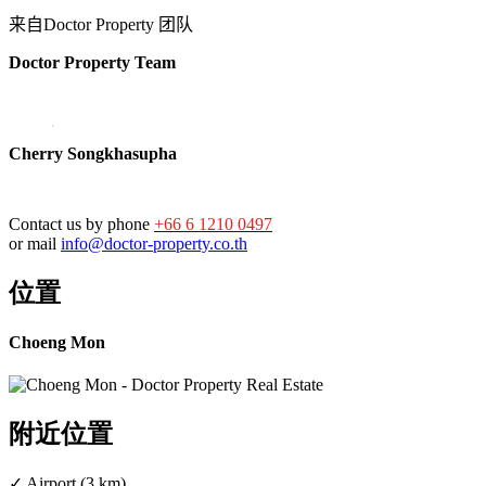
来自Doctor Property 团队
Doctor Property Team
Cherry Songkhasupha
Contact us by phone
+66 6 1210 0497
or mail
info@doctor-property.co.th
位置
Choeng Mon
附近位置
✓ Airport (3 km)