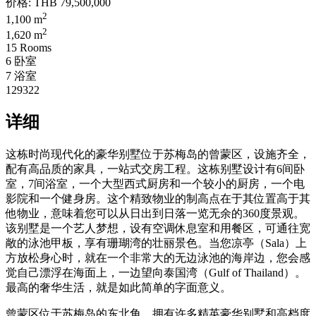
价格:
THB 79,500,000
2
1,100 m
2
1,620 m
15 Rooms
6 卧室
7 浴室
129322
详细
这栋时尚现代化的豪华别墅位于苏梅岛的曾蒙区，设施齐全，
配有高品质的家具，一站式交房工程。这栋别墅设计有6间卧
室，7间浴室，一个大型西式厨房和一个较小的厨房，一个电
影院和一个健身房。这个精致物业的制高点在于其位置高于其
他物业，意味着您可以从日出到日落一览无余的360度景观。
该别墅是一个艺人梦想，设有空调休息室和用餐区，可通往宽
敞的泳池甲板，享有珊瑚湾的壮丽景色。当您凉亭（Sala）上
方放松身心时，就在一个非常大的无边泳池的海岸边，您会感
觉自己漂浮在海面上，一边望向泰国湾（Gulf of Thailand）。
最高的奢华生活，就是如此简单的字面意义。
曾蒙区位于苏梅岛的东北角，拥有许多精英豪华别墅和高档度