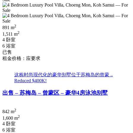
2
891 m
2
1,511 m
4 卧室
6 浴室
已售
租金价格：应要求
这栋时尚现代化的豪华别墅位于苏梅岛的曾蒙 ..
Reduced $400K!
出售 – 苏梅岛 – 曾蒙区 – 豪华4房泳池别墅
2
842 m
2
1,600 m
4 卧室
6 浴室