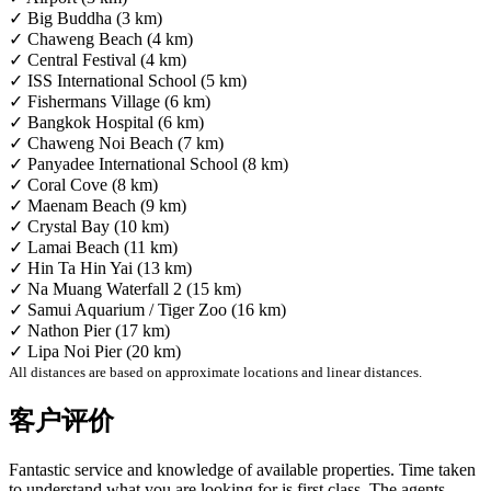
✓ Big Buddha (3 km)
✓ Chaweng Beach (4 km)
✓ Central Festival (4 km)
✓ ISS International School (5 km)
✓ Fishermans Village (6 km)
✓ Bangkok Hospital (6 km)
✓ Chaweng Noi Beach (7 km)
✓ Panyadee International School (8 km)
✓ Coral Cove (8 km)
✓ Maenam Beach (9 km)
✓ Crystal Bay (10 km)
✓ Lamai Beach (11 km)
✓ Hin Ta Hin Yai (13 km)
✓ Na Muang Waterfall 2 (15 km)
✓ Samui Aquarium / Tiger Zoo (16 km)
✓ Nathon Pier (17 km)
✓ Lipa Noi Pier (20 km)
All distances are based on approximate locations and linear distances.
客户评价
Fantastic service and knowledge of available properties. Time taken
to understand what you are looking for is first class. The agents