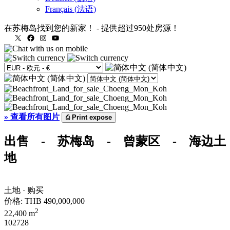
Français
(
法语
)
在苏梅岛找到您的新家！
-
提供超过950处房源！
X
Facebook
Instagram
YouTube
»
查看所有图片
⎙
Print expose
出售 - 苏梅岛 - 曾蒙区 - 海边土
地
土地 · 购买
价格:
THB 490,000,000
2
22,400 m
102728