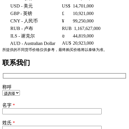
USD
- 美元
US$
14,701,000
GBP
- 英镑
£
10,921,000
CNY
- 人民币
¥
99,250,000
RUB
- 卢布
RUB
1,167,627,000
ILS
- 谢克尔
₪
44,819,000
AU$
20,923,000
AUD
- Australian Dollar
所提供的不同货币价格仅供参考，最终购买价格将以泰铢为准。
联系我们
称呼
Please
leave
名字
*
this
field
empty.
姓氏
*