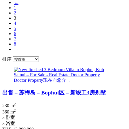
←
1
2
3
4
5
6
7
8
→
排序
Doctor Property现在向您介 ..
出售 – 苏梅岛 – Bophut区 – 新竣工3房别墅
2
230 m
2
360 m
3 卧室
3 浴室