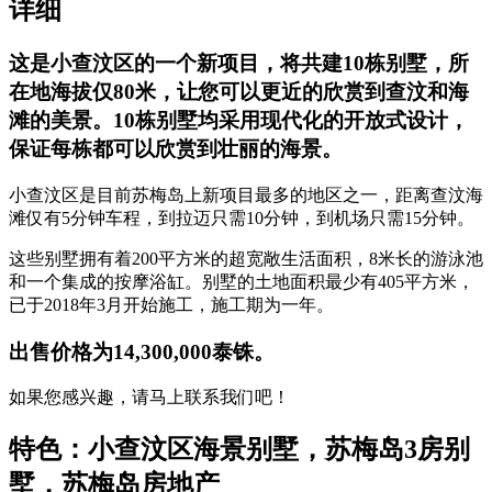
详细
这是小查汶区的一个新项目，将共建
10
栋别墅，所
在地海拔仅
80
米，让您可以更近的欣赏到查汶和海
滩的美景。
10
栋别墅均采用现代化的开放式设计，
保证每栋都可以欣赏到壮丽的海景。
小查汶区是目前苏梅岛上新项目最多的地区之一，距离查汶海
滩仅有5分钟车程，到拉迈只需10分钟，到机场只需15分钟。
这些别墅拥有着200平方米的超宽敞生活面积，8米长的游泳池
和一个集成的按摩浴缸。别墅的土地面积最少有405平方米，
已于2018年3月开始施工，施工期为一年。
出售价格为
14,300,000
泰铢。
如果您感兴趣，请马上联系我们吧！
特色：小查汶区海景别墅，苏梅岛
3
房别
墅，苏梅岛房地产