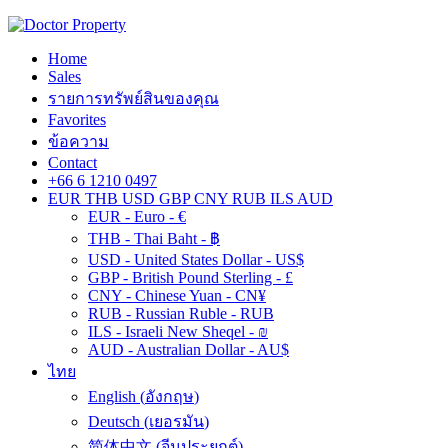
Home
Sales
รายการทรัพย์สินของคุณ
Favorites
ข้อความ
Contact
+66 6 1210 0497
EUR
THB
USD
GBP
CNY
RUB
ILS
AUD
EUR - Euro - €
THB - Thai Baht - ฿
USD - United States Dollar - US$
GBP - British Pound Sterling - £
CNY - Chinese Yuan - CN¥
RUB - Russian Ruble - RUB
ILS - Israeli New Sheqel - ₪
AUD - Australian Dollar - AU$
ไทย
English
(
อังกฤษ
)
Deutsch
(
เยอรมัน
)
简体中文
(
จีนประยุกต์
)