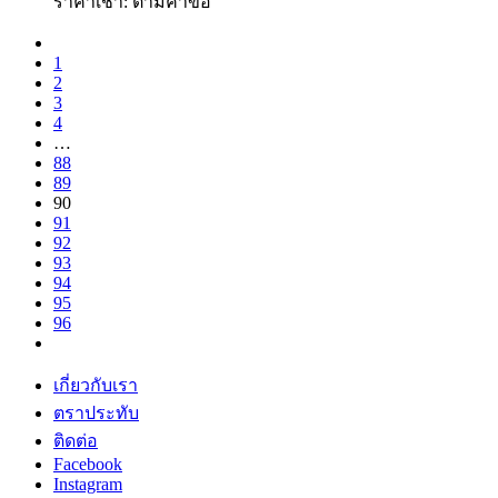
ราคาเช่า: ตามคําขอ
1
2
3
4
…
88
89
90
91
92
93
94
95
96
เกี่ยวกับเรา
ตราประทับ
ติดต่อ
Facebook
Instagram