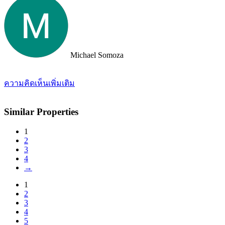
took us out to a beautiful lunch overlooking the island. If you are
looking for an intelligent, savvy, genuine set of people who truly
want to find the perfect house for you, I strongly suggest Doctor
Property. Note: the other two main agencies on the island we had
spoken to from the US and one of them totally blew us off when we
arrived on the island as they had other larger clients there at the time.
Michael Somoza
We were shocked that we would fly all the way there only to be
turned away and ignored when we arrived. The other agency set us
up with a personal friend who didn’t even work for the agency.
ความคิดเห็นเพิ่มเติม
After this dismal experience with the two other agencies, we were
so happy to find Doctor Property.
Similar Properties
1
2
3
4
→
1
2
3
4
5