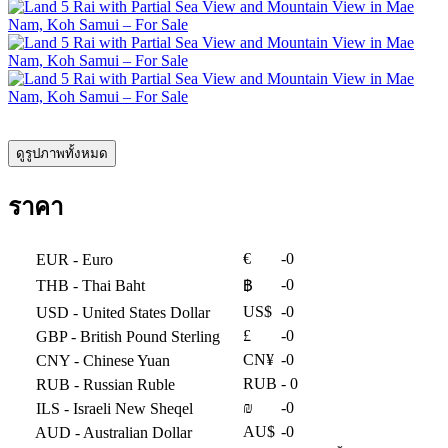
ดูรูปภาพทั้งหมด
ราคา
€
-0
EUR
- Euro
-0
THB
- Thai Baht
฿
US$
-0
USD
- United States Dollar
£
-0
GBP
- British Pound Sterling
CN¥
-0
CNY
- Chinese Yuan
RUB
- 0
RUB
- Russian Ruble
₪
-0
ILS
- Israeli New Sheqel
AU$
-0
AUD
- Australian Dollar