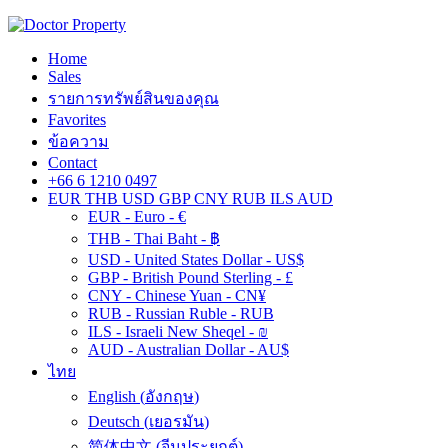
Home
Sales
รายการทรัพย์สินของคุณ
Favorites
ข้อความ
Contact
+66 6 1210 0497
EUR
THB
USD
GBP
CNY
RUB
ILS
AUD
EUR - Euro - €
THB - Thai Baht - ฿
USD - United States Dollar - US$
GBP - British Pound Sterling - £
CNY - Chinese Yuan - CN¥
RUB - Russian Ruble - RUB
ILS - Israeli New Sheqel - ₪
AUD - Australian Dollar - AU$
ไทย
English
(
อังกฤษ
)
Deutsch
(
เยอรมัน
)
简体中文
(
จีนประยุกต์
)