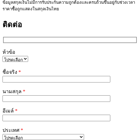
ข้อมูลสกุลเงินไม่มีการรับประกันความถูกต้องและครบถ้วนขึ้นอยู่กับช่วงเวลา
ราคาซื้อถูกแสดงในสกุลเงินไทย
ติดต่อ
ห้วข้อ
Please
leave
ชื่อจริง
*
this
field
empty.
นามสกุล
*
อีเมล์
*
ประเทศ
*